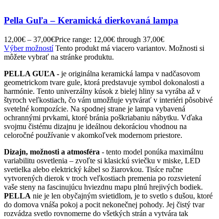
Pella Guľa – Keramická dierkovaná lampa
12,00
€
–
37,00
€
Price range: 12,00€ through 37,00€
Výber možností
Tento produkt má viacero variantov. Možnosti si
môžete vybrať na stránke produktu.
PELLA GUĽA -
je originálna keramická lampa v nadčasovom
geometrickom tvare gule, ktorá predstavuje symbol dokonalosti a
harmónie. Tento univerzálny kúsok z bielej hliny sa vyrába až v
štyroch veľkostiach, čo vám umožňuje vytvárať v interiéri pôsobivé
svetelné kompozície. Na spodnej strane je lampa vybavená
ochrannými prvkami, ktoré bránia poškriabaniu nábytku. Vďaka
svojmu čistému dizajnu je ideálnou dekoráciou vhodnou na
celoročné používanie v akomkoľvek modernom priestore.
Dizajn, možnosti a atmosféra
- tento model ponúka maximálnu
variabilitu osvetlenia – zvoľte si klasickú sviečku v miske, LED
svetielka alebo elektrický kábel so žiarovkou. Tisíce ručne
vytvorených dierok v troch veľkostiach premenia po rozsvietení
vaše steny na fascinujúcu hviezdnu mapu plnú hrejivých bodiek.
PELLA
nie je len obyčajným svietidlom, je to svetlo s dušou, ktoré
do domova vnáša pokoj a pocit nekonečnej pohody. Jej čistý tvar
rozvádza svetlo rovnomerne do všetkých strán a vytvára tak