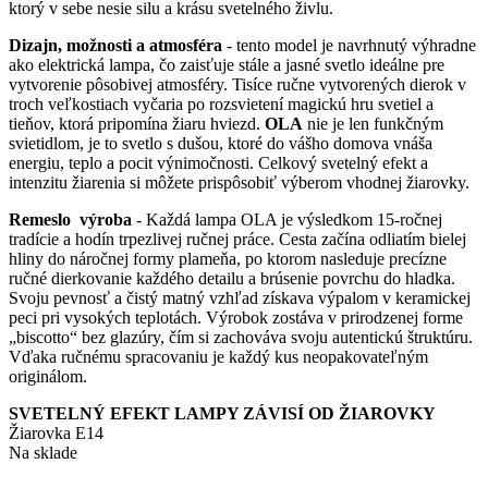
ktorý v sebe nesie silu a krásu svetelného živlu.
Dizajn, možnosti a atmosféra
- tento model je navrhnutý výhradne
ako elektrická lampa, čo zaisťuje stále a jasné svetlo ideálne pre
vytvorenie pôsobivej atmosféry. Tisíce ručne vytvorených dierok v
troch veľkostiach vyčaria po rozsvietení magickú hru svetiel a
tieňov, ktorá pripomína žiaru hviezd.
OLA
nie je len funkčným
svietidlom, je to svetlo s dušou, ktoré do vášho domova vnáša
energiu, teplo a pocit výnimočnosti. Celkový svetelný efekt a
intenzitu žiarenia si môžete prispôsobiť výberom vhodnej žiarovky.
Remeslo výroba
- Každá lampa OLA je výsledkom 15-ročnej
tradície a hodín trpezlivej ručnej práce. Cesta začína odliatím bielej
hliny do náročnej formy plameňa, po ktorom nasleduje precízne
ručné dierkovanie každého detailu a brúsenie povrchu do hladka.
Svoju pevnosť a čistý matný vzhľad získava výpalom v keramickej
peci pri vysokých teplotách. Výrobok zostáva v prirodzenej forme
„biscotto“ bez glazúry, čím si zachováva svoju autentickú štruktúru.
Vďaka ručnému spracovaniu je každý kus neopakovateľným
originálom.
SVETELNÝ EFEKT LAMPY ZÁVISÍ OD ŽIAROVKY
Žiarovka E14
Na sklade