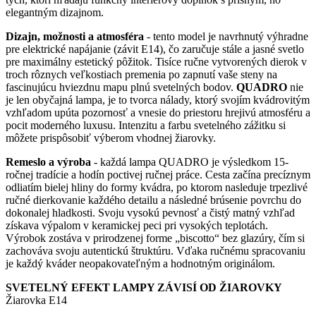
elegantným dizajnom.
Dizajn, možnosti a atmosféra
- tento model je navrhnutý výhradne
pre elektrické napájanie (závit E14), čo zaručuje stále a jasné svetlo
pre maximálny estetický pôžitok. Tisíce ručne vytvorených dierok v
troch rôznych veľkostiach premenia po zapnutí vaše steny na
fascinujúcu hviezdnu mapu plnú svetelných bodov.
QUADRO
nie
je len obyčajná lampa, je to tvorca nálady, ktorý svojím kvádrovitým
vzhľadom upúta pozornosť a vnesie do priestoru hrejivú atmosféru a
pocit moderného luxusu. Intenzitu a farbu svetelného zážitku si
môžete prispôsobiť výberom vhodnej žiarovky.
Remeslo a výroba
- každá lampa QUADRO je výsledkom 15-
ročnej tradície a hodín poctivej ručnej práce. Cesta začína precíznym
odliatím bielej hliny do formy kvádra, po ktorom nasleduje trpezlivé
ručné dierkovanie každého detailu a následné brúsenie povrchu do
dokonalej hladkosti. Svoju vysokú pevnosť a čistý matný vzhľad
získava výpalom v keramickej peci pri vysokých teplotách.
Výrobok zostáva v prirodzenej forme „biscotto“ bez glazúry, čím si
zachováva svoju autentickú štruktúru. Vďaka ručnému spracovaniu
je každý kváder neopakovateľným a hodnotným originálom.
SVETELNÝ EFEKT LAMPY ZÁVISÍ OD ŽIAROVKY
Žiarovka E14