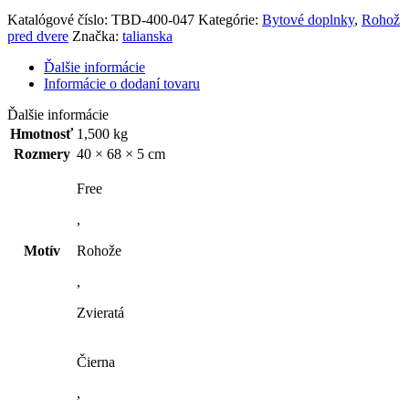
Katalógové číslo:
TBD-400-047
Kategórie:
Bytové doplnky
,
Rohož
pred dvere
Značka:
talianska
Ďalšie informácie
Informácie o dodaní tovaru
Ďalšie informácie
Hmotnosť
1,500 kg
Rozmery
40 × 68 × 5 cm
Free
,
Motív
Rohože
,
Zvieratá
Čierna
,