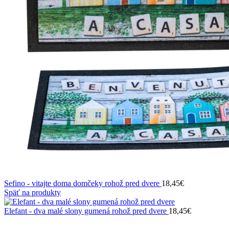
Sefino - vitajte doma domčeky rohož pred dvere
18,45
€
Späť na produkty
Elefant - dva malé slony gumená rohož pred dvere
18,45
€