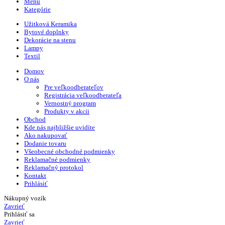
Menu
Kategórie
Užitková Keramika
Bytové doplnky
Dekorácie na stenu
Lampy
Textil
Domov
O nás
Pre veľkoodberateľov
Registrácia veľkoodberateľa
Vernostný program
Produkty v akcii
Obchod
Kde nás najbližšie uvidíte
Ako nakupovať
Dodanie tovaru
Všeobecné obchodné podmienky
Reklamačné podmienky
Reklamačný protokol
Kontakt
Prihlásiť
Nákupný vozík
Zavrieť
Prihlásiť sa
Zavrieť