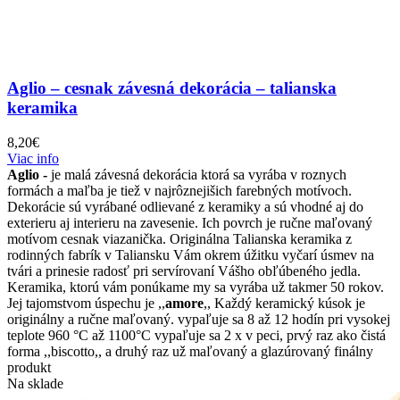
Aglio – cesnak závesná dekorácia – talianska
keramika
8,20
€
Viac info
Aglio -
je malá závesná dekorácia ktorá sa vyrába v roznych
formách a maľba je tiež v najrôznejišich farebných motívoch.
Dekorácie sú vyrábané odlievané z keramiky a sú vhodné aj do
exterieru aj interieru na zavesenie. Ich povrch je ručne maľovaný
motívom cesnak viazanička. Originálna Talianska keramika z
rodinných fabrík v Taliansku Vám okrem úžitku vyčarí úsmev na
tvári a prinesie radosť pri servírovaní Vášho obľúbeného jedla.
Keramika, ktorú vám ponúkame my sa vyrába už takmer 50 rokov.
Jej tajomstvom úspechu je ,,
amore
,, Každý keramický kúsok je
originálny a ručne maľovaný. vypaľuje sa 8 až 12 hodín pri vysokej
teplote 960 °C až 1100°C vypaľuje sa 2 x v peci, prvý raz ako čistá
forma ,,biscotto,, a druhý raz už maľovaný a glazúrovaný finálny
produkt
Na sklade