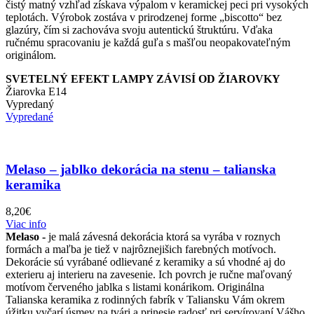
čistý matný vzhľad získava výpalom v keramickej peci pri vysokých
teplotách. Výrobok zostáva v prirodzenej forme „biscotto“ bez
glazúry, čím si zachováva svoju autentickú štruktúru. Vďaka
ručnému spracovaniu je každá guľa s mašľou neopakovateľným
originálom.
SVETELNÝ EFEKT LAMPY ZÁVISÍ OD ŽIAROVKY
Žiarovka E14
Vypredaný
Vypredané
Melaso – jablko dekorácia na stenu – talianska
keramika
8,20
€
Viac info
Melaso -
je malá závesná dekorácia ktorá sa vyrába v roznych
formách a maľba je tiež v najrôznejišich farebných motívoch.
Dekorácie sú vyrábané odlievané z keramiky a sú vhodné aj do
exterieru aj interieru na zavesenie. Ich povrch je ručne maľovaný
motívom červeného jablka s listami konárikom. Originálna
Talianska keramika z rodinných fabrík v Taliansku Vám okrem
úžitku vyčarí úsmev na tvári a prinesie radosť pri servírovaní Vášho