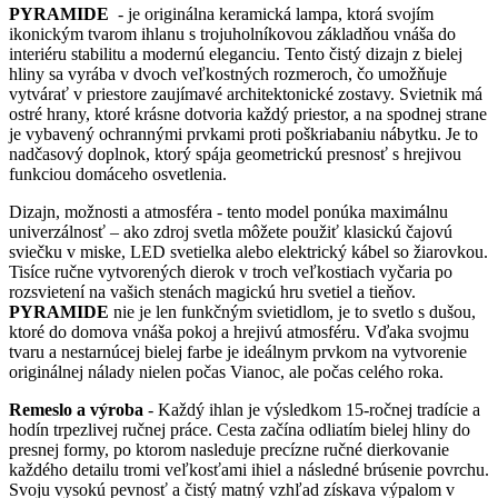
PYRAMIDE
- je originálna keramická lampa, ktorá svojím
ikonickým tvarom ihlanu s trojuholníkovou základňou vnáša do
interiéru stabilitu a modernú eleganciu. Tento čistý dizajn z bielej
hliny sa vyrába v dvoch veľkostných rozmeroch, čo umožňuje
vytvárať v priestore zaujímavé architektonické zostavy. Svietnik má
ostré hrany, ktoré krásne dotvoria každý priestor, a na spodnej strane
je vybavený ochrannými prvkami proti poškriabaniu nábytku. Je to
nadčasový doplnok, ktorý spája geometrickú presnosť s hrejivou
funkciou domáceho osvetlenia.
Dizajn, možnosti a atmosféra - tento model ponúka maximálnu
univerzálnosť – ako zdroj svetla môžete použiť klasickú čajovú
sviečku v miske, LED svetielka alebo elektrický kábel so žiarovkou.
Tisíce ručne vytvorených dierok v troch veľkostiach vyčaria po
rozsvietení na vašich stenách magickú hru svetiel a tieňov.
PYRAMIDE
nie je len funkčným svietidlom, je to svetlo s dušou,
ktoré do domova vnáša pokoj a hrejivú atmosféru. Vďaka svojmu
tvaru a nestarnúcej bielej farbe je ideálnym prvkom na vytvorenie
originálnej nálady nielen počas Vianoc, ale počas celého roka.
Remeslo a výroba
- Každý ihlan je výsledkom 15-ročnej tradície a
hodín trpezlivej ručnej práce. Cesta začína odliatím bielej hliny do
presnej formy, po ktorom nasleduje precízne ručné dierkovanie
každého detailu tromi veľkosťami ihiel a následné brúsenie povrchu.
Svoju vysokú pevnosť a čistý matný vzhľad získava výpalom v