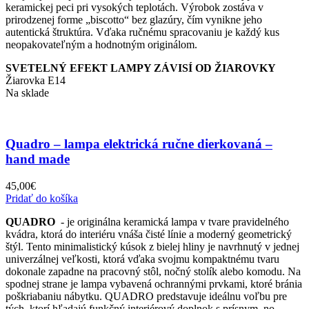
keramickej peci pri vysokých teplotách. Výrobok zostáva v
prirodzenej forme „biscotto“ bez glazúry, čím vynikne jeho
autentická štruktúra. Vďaka ručnému spracovaniu je každý kus
neopakovateľným a hodnotným originálom.
SVETELNÝ EFEKT LAMPY ZÁVISÍ OD ŽIAROVKY
Žiarovka E14
Na sklade
Quadro – lampa elektrická ručne dierkovaná –
hand made
45,00
€
Pridať do košíka
QUADRO
- je originálna keramická lampa v tvare pravidelného
kvádra, ktorá do interiéru vnáša čisté línie a moderný geometrický
štýl. Tento minimalistický kúsok z bielej hliny je navrhnutý v jednej
univerzálnej veľkosti, ktorá vďaka svojmu kompaktnému tvaru
dokonale zapadne na pracovný stôl, nočný stolík alebo komodu. Na
spodnej strane je lampa vybavená ochrannými prvkami, ktoré bránia
poškriabaniu nábytku. QUADRO predstavuje ideálnu voľbu pre
tých, ktorí hľadajú funkčný interiérový doplnok s prísnym, no