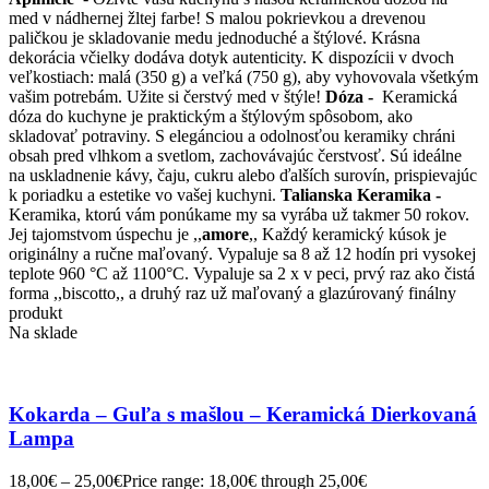
med v nádhernej žltej farbe! S malou pokrievkou a drevenou
paličkou je skladovanie medu jednoduché a štýlové. Krásna
dekorácia včielky dodáva dotyk autenticity. K dispozícii v dvoch
veľkostiach: malá (350 g) a veľká (750 g), aby vyhovovala všetkým
vašim potrebám. Užite si čerstvý med v štýle!
Dóza -
Keramická
dóza do kuchyne je praktickým a štýlovým spôsobom, ako
skladovať potraviny. S elegánciou a odolnosťou keramiky chráni
obsah pred vlhkom a svetlom, zachovávajúc čerstvosť. Sú ideálne
na uskladnenie kávy, čaju, cukru alebo ďalších surovín, prispievajúc
k poriadku a estetike vo vašej kuchyni.
Talianska Keramika -
Keramika, ktorú vám ponúkame my sa vyrába už takmer 50 rokov.
Jej tajomstvom úspechu je ,,
amore
,, Každý keramický kúsok je
originálny a ručne maľovaný. Vypaluje sa 8 až 12 hodín pri vysokej
teplote 960 °C až 1100°C. Vypaluje sa 2 x v peci, prvý raz ako čistá
forma ,,biscotto,, a druhý raz už maľovaný a glazúrovaný finálny
produkt
Na sklade
Kokarda – Guľa s mašlou – Keramická Dierkovaná
Lampa
18,00
€
–
25,00
€
Price range: 18,00€ through 25,00€