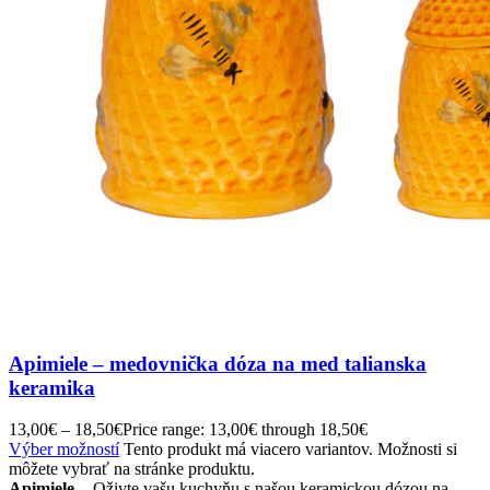
Apimiele – medovnička dóza na med talianska
keramika
13,00
€
–
18,50
€
Price range: 13,00€ through 18,50€
Výber možností
Tento produkt má viacero variantov. Možnosti si
môžete vybrať na stránke produktu.
Apimiele
- Oživte vašu kuchyňu s našou keramickou dózou na