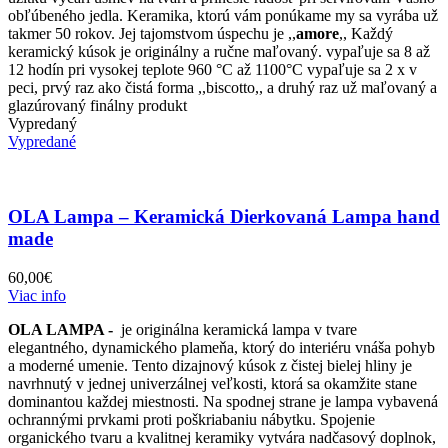
obľúbeného jedla. Keramika, ktorú vám ponúkame my sa vyrába už
takmer 50 rokov. Jej tajomstvom úspechu je ,,
amore
,, Každý
keramický kúsok je originálny a ručne maľovaný. vypaľuje sa 8 až
12 hodín pri vysokej teplote 960 °C až 1100°C vypaľuje sa 2 x v
peci, prvý raz ako čistá forma ,,biscotto,, a druhý raz už maľovaný a
glazúrovaný finálny produkt
Vypredaný
Vypredané
OLA Lampa – Keramická Dierkovaná Lampa hand
made
60,00
€
Viac info
OLA LAMPA -
je originálna keramická lampa v tvare
elegantného, dynamického plameňa, ktorý do interiéru vnáša pohyb
a moderné umenie. Tento dizajnový kúsok z čistej bielej hliny je
navrhnutý v jednej univerzálnej veľkosti, ktorá sa okamžite stane
dominantou každej miestnosti. Na spodnej strane je lampa vybavená
ochrannými prvkami proti poškriabaniu nábytku. Spojenie
organického tvaru a kvalitnej keramiky vytvára nadčasový doplnok,