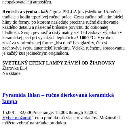
neopakovateľnú atmosféru.
Remeslo a výroba
- každá guľa PELLA je výsledkom 15-ročnej
tradície a hodín trpezlivej ručnej práce. Cesta začína odliatím bielej
hliny do formy, po ktorom nasleduje precízne ručné dierkovanie
každého detailu a následné brúsenie povrchu do dokonalej
hladkosti. Svoju pevnosť a čistý matný vzhľad získava výpalom v
keramickej peci pri vysokých teplotách až
1000 °C
. Výrobok
zostáva v prirodzenej forme „biscotto“ bez glazúry, čím si
zachováva svoju autentickú štruktúru. Vďaka ručnému spracovaniu
je každý kus jedinečným originálom.
SVETELNÝ EFEKT LAMPY ZÁVISÍ OD ŽIAROVKY
Žiarovka E14
Na sklade
Pyramida Ihlan – ručne dierkovaná keramická
lampa
15,00
€
–
32,00
€
Price range: 15,00€ through 32,00€
Výber možností
Tento produkt má viacero variantov. Možnosti si
môžete vybrať na stránke produktu.