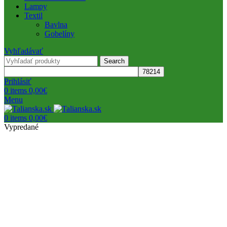
Lampy
Textil
Bavlna
Gobelíny
Vyhľadávať
Search
Prihlásiť
0
items
0,00
€
Menu
0
items
0,00
€
Vypredané