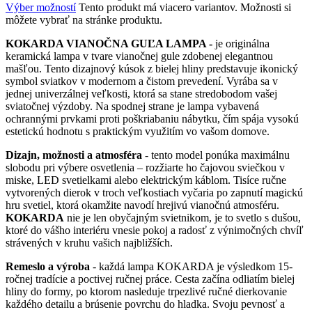
Výber možností
Tento produkt má viacero variantov. Možnosti si
môžete vybrať na stránke produktu.
KOKARDA VIANOČNA GUĽA LAMPA -
je originálna
keramická lampa v tvare vianočnej gule zdobenej elegantnou
mašľou. Tento dizajnový kúsok z bielej hliny predstavuje ikonický
symbol sviatkov v modernom a čistom prevedení. Vyrába sa v
jednej univerzálnej veľkosti, ktorá sa stane stredobodom vašej
sviatočnej výzdoby. Na spodnej strane je lampa vybavená
ochrannými prvkami proti poškriabaniu nábytku, čím spája vysokú
estetickú hodnotu s praktickým využitím vo vašom domove.
Dizajn, možnosti a atmosféra
- tento model ponúka maximálnu
slobodu pri výbere osvetlenia – rozžiarte ho čajovou sviečkou v
miske, LED svetielkami alebo elektrickým káblom. Tisíce ručne
vytvorených dierok v troch veľkostiach vyčaria po zapnutí magickú
hru svetiel, ktorá okamžite navodí hrejivú vianočnú atmosféru.
KOKARDA
nie je len obyčajným svietnikom, je to svetlo s dušou,
ktoré do vášho interiéru vnesie pokoj a radosť z výnimočných chvíľ
strávených v kruhu vašich najbližších.
Remeslo a výroba
- každá lampa KOKARDA je výsledkom 15-
ročnej tradície a poctivej ručnej práce. Cesta začína odliatím bielej
hliny do formy, po ktorom nasleduje trpezlivé ručné dierkovanie
každého detailu a brúsenie povrchu do hladka. Svoju pevnosť a