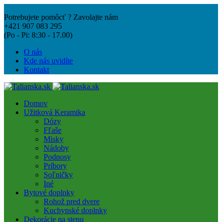
Potrebujete pomôcť ? Zavolajte nám
+421 907 083 295
(Po - Pi: 8:30 - 17.00)
O nás
Kde nás uvidíte
Kontakt
Domov
Užitková Keramika
Dózy
Fľaše
Misky
Nádoby
Podnosy
Príbory
Soľničky
Iné
Bytové doplnky
Rohož pred dvere
Kuchynské doplnky
Dekorácie na stenu