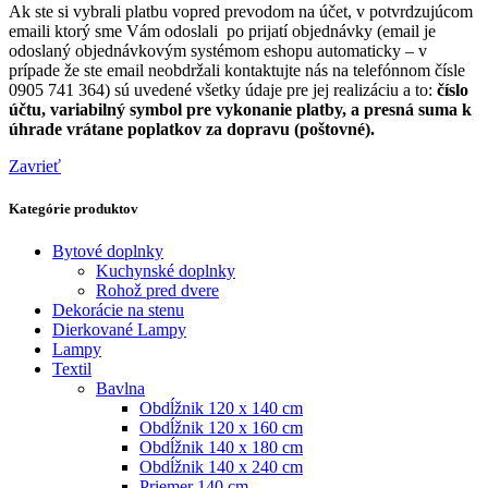
Ak ste si vybrali platbu vopred prevodom na účet, v potvrdzujúcom
emaili ktorý sme Vám odoslali po prijatí objednávky (email je
odoslaný objednávkovým systémom eshopu automaticky – v
prípade že ste email neobdržali kontaktujte nás na telefónnom čísle
0905 741 364) sú uvedené všetky údaje pre jej realizáciu a to:
číslo
účtu, variabilný symbol pre vykonanie platby, a presná suma k
úhrade vrátane poplatkov za dopravu (poštovné).
Zavrieť
Kategórie produktov
Bytové doplnky
Kuchynské doplnky
Rohož pred dvere
Dekorácie na stenu
Dierkované Lampy
Lampy
Textil
Bavlna
Obdĺžnik 120 x 140 cm
Obdĺžnik 120 x 160 cm
Obdĺžnik 140 x 180 cm
Obdĺžnik 140 x 240 cm
Priemer 140 cm