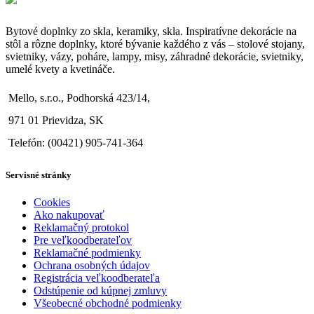
Bytové doplnky zo skla, keramiky, skla. Inspiratívne dekorácie na
stôl a rôzne doplnky, ktoré bývanie každého z vás – stolové stojany,
svietniky, vázy, poháre, lampy, misy, záhradné dekorácie, svietniky,
umelé kvety a kvetináče.
Mello, s.r.o., Podhorská 423/14,
971 01 Prievidza, SK
Telefón: (00421) 905-741-364
Servisné stránky
Cookies
Ako nakupovať
Reklamačný protokol
Pre veľkoodberateľov
Reklamačné podmienky
Ochrana osobných údajov
Registrácia veľkoodberateľa
Odstúpenie od kúpnej zmluvy
Všeobecné obchodné podmienky