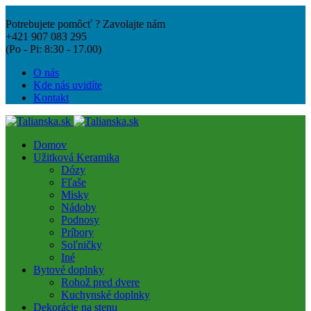
Potrebujete pomôcť ? Zavolajte nám
+421 907 083 295
(Po - Pi: 8:30 - 17.00)
O nás
Kde nás uvidíte
Kontakt
Domov
Užitková Keramika
Dózy
Fľaše
Misky
Nádoby
Podnosy
Príbory
Soľničky
Iné
Bytové doplnky
Rohož pred dvere
Kuchynské doplnky
Dekorácie na stenu