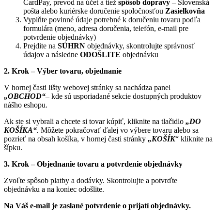
CardPay, prevod na účet a tiež
spôsob dopravy
– Slovenská
pošta alebo kuriérske doručenie spoločnosťou
Zasielkovňa
Vyplňte povinné údaje potrebné k doručeniu tovaru podľa
formulára (meno, adresa doručenia, telefón, e-mail pre
potvrdenie objednávky)
Prejdite na
SÚHRN
objednávky, skontrolujte správnosť
údajov a následne
ODOŠLITE
objednávku
2. Krok – Výber tovaru, objednanie
V hornej časti lišty webovej stránky sa nachádza panel
„OBCHOD“
– kde sú usporiadané sekcie dostupných produktov
nášho eshopu.
Ak ste si vybrali a chcete si tovar kúpiť, kliknite na tlačidlo
„DO
KOŠÍKA“
.
Môžete pokračovať ďalej vo výbere tovaru alebo sa
pozrieť na obsah košíka, v hornej časti stránky
„KOŠÍK
“ kliknite na
šípku.
3. Krok – Objednanie tovaru a potvrdenie objednávky
Zvoľte spôsob platby a dodávky. Skontrolujte a potvrďte
objednávku a na koniec odošlite.
Na Váš e-mail je zaslané potvrdenie o prijatí objednávky.