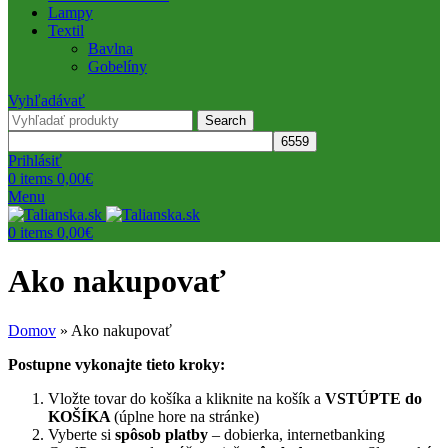
Lampy
Textil
Bavlna
Gobelíny
Vyhľadávať
Search
Prihlásiť
0
items
0,00
€
Menu
0
items
0,00
€
Ako nakupovať
Domov
»
Ako nakupovať
Postupne vykonajte tieto kroky:
Vložte tovar do košíka a kliknite na košík a
VSTÚPTE do
KOŠÍKA
(úplne hore na stránke)
Vyberte si
spôsob platby
– dobierka, internetbanking