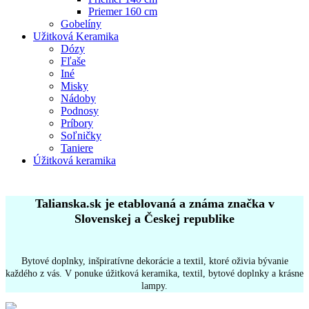
Priemer 160 cm
Gobelíny
Užitková Keramika
Dózy
Fľaše
Iné
Misky
Nádoby
Podnosy
Príbory
Soľničky
Taniere
Úžitková keramika
Talianska.sk je etablovaná a známa značka v
Slovenskej a Českej republike
Bytové doplnky, inšpiratívne dekorácie a textil, ktoré oživia bývanie
každého z vás. V ponuke úžitková keramika, textil, bytové doplnky a krásne
lampy.