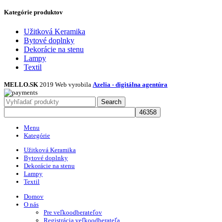
Kategórie produktov
Užitková Keramika
Bytové doplnky
Dekorácie na stenu
Lampy
Textil
MELLO.SK
2019 Web vyrobila
Azelia - digitálna agentúra
Search
Menu
Kategórie
Užitková Keramika
Bytové doplnky
Dekorácie na stenu
Lampy
Textil
Domov
O nás
Pre veľkoodberateľov
Registrácia veľkoodberateľa