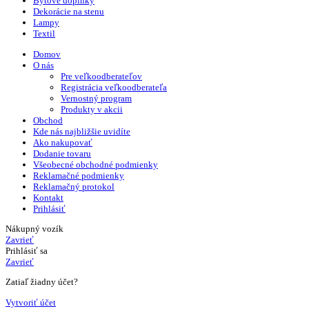
Bytové doplnky
Dekorácie na stenu
Lampy
Textil
Domov
O nás
Pre veľkoodberateľov
Registrácia veľkoodberateľa
Vernostný program
Produkty v akcii
Obchod
Kde nás najbližšie uvidíte
Ako nakupovať
Dodanie tovaru
Všeobecné obchodné podmienky
Reklamačné podmienky
Reklamačný protokol
Kontakt
Prihlásiť
Nákupný vozík
Zavrieť
Prihlásiť sa
Zavrieť
Zatiaľ žiadny účet?
Vytvoriť účet