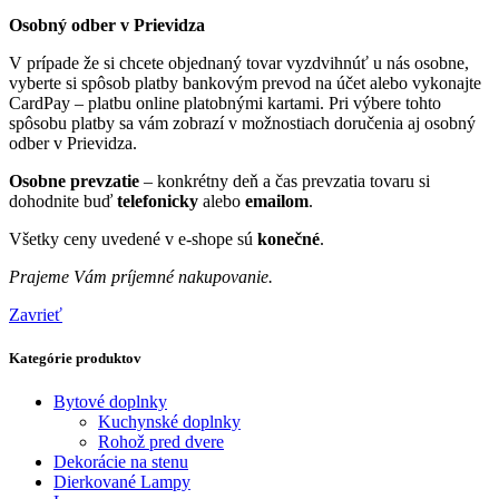
Osobný odber v Prievidza
V prípade že si chcete objednaný tovar vyzdvihnúť u nás osobne,
vyberte si spôsob platby bankovým prevod na účet alebo vykonajte
CardPay – platbu online platobnými kartami. Pri výbere tohto
spôsobu platby sa vám zobrazí v možnostiach doručenia aj osobný
odber v Prievidza.
Osobne prevzatie
– konkrétny deň a čas prevzatia tovaru si
dohodnite buď
telefonicky
alebo
emailom
.
Všetky ceny uvedené v e-shope sú
konečné
.
Prajeme Vám príjemné nakupovanie.
Zavrieť
Kategórie produktov
Bytové doplnky
Kuchynské doplnky
Rohož pred dvere
Dekorácie na stenu
Dierkované Lampy