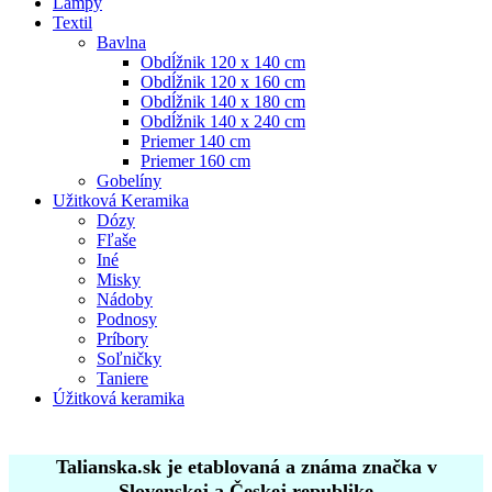
Lampy
Textil
Bavlna
Obdĺžnik 120 x 140 cm
Obdĺžnik 120 x 160 cm
Obdĺžnik 140 x 180 cm
Obdĺžnik 140 x 240 cm
Priemer 140 cm
Priemer 160 cm
Gobelíny
Užitková Keramika
Dózy
Fľaše
Iné
Misky
Nádoby
Podnosy
Príbory
Soľničky
Taniere
Úžitková keramika
Talianska.sk je etablovaná a známa značka v
Slovenskej a Českej republike