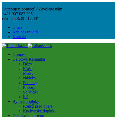
Potrebujete pomôcť ? Zavolajte nám
+421 907 083 295
(Po - Pi: 8:30 - 17.00)
O nás
Kde nás uvidíte
Kontakt
Domov
Užitková Keramika
Dózy
Fľaše
Misky
Nádoby
Podnosy
Príbory
Soľničky
Iné
Bytové doplnky
Rohož pred dvere
Kuchynské doplnky
Dekorácie na stenu