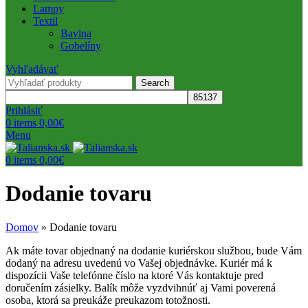
Lampy
Textil
Bavlna
Gobelíny
Vyhľadávať
Search
Prihlásiť
0
items
0,00
€
Menu
0
items
0,00
€
Dodanie tovaru
Domov
»
Dodanie tovaru
Ak máte tovar objednaný na dodanie kuriérskou službou, bude Vám
dodaný na adresu uvedenú vo Vašej objednávke. Kuriér má k
dispozícii Vaše telefónne číslo na ktoré Vás kontaktuje pred
doručením zásielky. Balík môže vyzdvihnúť aj Vami poverená
osoba, ktorá sa preukáže preukazom totožnosti.