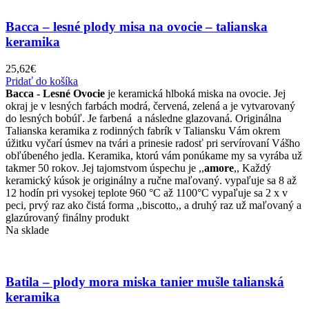
Bacca – lesné plody misa na ovocie – talianska
keramika
25,62
€
Pridať do košíka
Bacca - Lesné Ovocie
je keramická hlboká miska na ovocie. Jej
okraj je v lesných farbách modrá, červená, zelená a je vytvarovaný
do lesných bobúľ. Je farbená a následne glazovaná. Originálna
Talianska keramika z rodinných fabrík v Taliansku Vám okrem
úžitku vyčarí úsmev na tvári a prinesie radosť pri servírovaní Vášho
obľúbeného jedla. Keramika, ktorú vám ponúkame my sa vyrába už
takmer 50 rokov. Jej tajomstvom úspechu je ,,
amore
,, Každý
keramický kúsok je originálny a ručne maľovaný. vypaľuje sa 8 až
12 hodín pri vysokej teplote 960 °C až 1100°C vypaľuje sa 2 x v
peci, prvý raz ako čistá forma ,,biscotto,, a druhý raz už maľovaný a
glazúrovaný finálny produkt
Na sklade
Batila – plody mora miska tanier mušle talianská
keramika