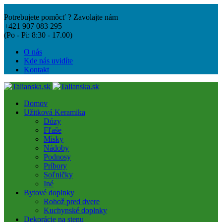
Potrebujete pomôcť ? Zavolajte nám
+421 907 083 295
(Po - Pi: 8:30 - 17.00)
O nás
Kde nás uvidíte
Kontakt
Domov
Užitková Keramika
Dózy
Fľaše
Misky
Nádoby
Podnosy
Príbory
Soľničky
Iné
Bytové doplnky
Rohož pred dvere
Kuchynské doplnky
Dekorácie na stenu