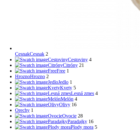
Cesnak
Cesnak
2
Cestoviny
Cestoviny
4
Citróny
Citróny
21
Free
Free
1
Hrozno
Hrozno
2
Jedlo
Jedlo
1
Kvety
Kvety
5
Lesná zmes
Lesná zmes
4
Melón
Melón
4
Olivy
Olivy
16
Orechy
1
Ovocie
Ovocie
28
Paradajky
Paradajky
16
Plody mora
Plody mora
5