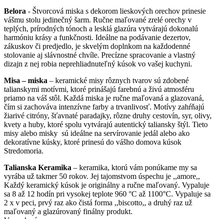
Belora
- Štvorcová miska s dekorom lieskových orechov prinesie
vášmu stolu jedinečný šarm. Ručne maľované zrelé orechy v
teplých, prírodných tónoch a lesklá glazúra vytvárajú dokonalú
harmóniu krásy a funkčnosti. Ideálne na podávanie dezertov,
zákuskov či predjedlo, je skvelým doplnkom na každodenné
stolovanie aj slávnostné chvíle. Precízne spracovanie a vlastný
dizajn z nej robia neprehliadnuteľný kúsok vo vašej kuchyni.
Misa – miska
– keramické misy rôznych tvarov sú zdobené
talianskymi motívmi, ktoré prinášajú farebnú a živú atmosféru
priamo na váš stôl. Každá miska je ručne maľovaná a glazovaná,
čím si zachováva intenzívne farby a trvanlivosť. Motívy zahŕňajú
žiarivé citróny, šťavnaté paradajky, rôzne druhy cestovín, syr, olivy,
kvety a huby, ktoré spolu vytvárajú autentický taliansky štýl. Tieto
misy alebo misky sú ideálne na servírovanie jedál alebo ako
dekoratívne kúsky, ktoré prinesú do vášho domova kúsok
Stredomoria.
Talianska Keramika
– keramika, ktorú vám ponúkame my sa
vyrába už takmer 50 rokov. Jej tajomstvom úspechu je ,,amore,,
Každý keramický kúsok je originálny a ručne maľovaný. Vypaluje
sa 8 až 12 hodín pri vysokej teplote 960 °C až 1100°C. Vypaluje sa
2 x v peci, prvý raz ako čistá forma ,,biscotto,, a druhý raz už
maľovaný a glazúrovaný finálny produkt.