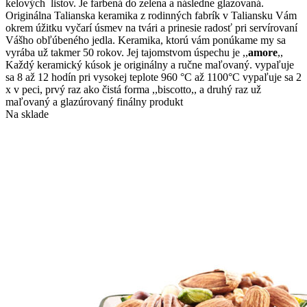
má
through
kelových listov. Je farbená do zelena a následne glazovaná.
viacero
25,62€
Originálna Talianska keramika z rodinných fabrík v Taliansku Vám
variantov.
okrem úžitku vyčarí úsmev na tvári a prinesie radosť pri servírovaní
Možnosti
Vášho obľúbeného jedla. Keramika, ktorú vám ponúkame my sa
si
vyrába už takmer 50 rokov. Jej tajomstvom úspechu je ,,
amore
,,
môžete
Každý keramický kúsok je originálny a ručne maľovaný. vypaľuje
vybrať
sa 8 až 12 hodín pri vysokej teplote 960 °C až 1100°C vypaľuje sa 2
na
x v peci, prvý raz ako čistá forma ,,biscotto,, a druhý raz už
stránke
maľovaný a glazúrovaný finálny produkt
produktu.
Na sklade