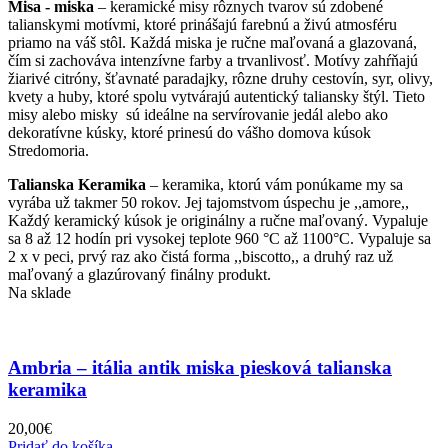
Misa - miska
– keramické misy rôznych tvarov sú zdobené
talianskymi motívmi, ktoré prinášajú farebnú a živú atmosféru
priamo na váš stôl. Každá miska je ručne maľovaná a glazovaná,
čím si zachováva intenzívne farby a trvanlivosť. Motívy zahŕňajú
žiarivé citróny, šťavnaté paradajky, rôzne druhy cestovín, syr, olivy,
kvety a huby, ktoré spolu vytvárajú autentický taliansky štýl. Tieto
misy alebo misky sú ideálne na servírovanie jedál alebo ako
dekoratívne kúsky, ktoré prinesú do vášho domova kúsok
Stredomoria.
Talianska Keramika
– keramika, ktorú vám ponúkame my sa
vyrába už takmer 50 rokov. Jej tajomstvom úspechu je ,,amore,,
Každý keramický kúsok je originálny a ručne maľovaný. Vypaluje
sa 8 až 12 hodín pri vysokej teplote 960 °C až 1100°C. Vypaluje sa
2 x v peci, prvý raz ako čistá forma ,,biscotto,, a druhý raz už
maľovaný a glazúrovaný finálny produkt.
Na sklade
Ambria – itália antik miska piesková talianska
keramika
20,00
€
Pridať do košíka