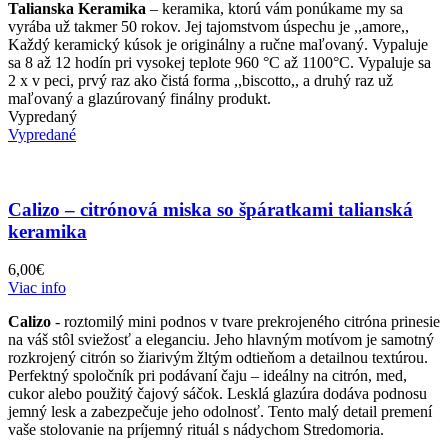
Talianska Keramika
– keramika, ktorú vám ponúkame my sa
vyrába už takmer 50 rokov. Jej tajomstvom úspechu je ,,amore,,
Každý keramický kúsok je originálny a ručne maľovaný. Vypaluje
sa 8 až 12 hodín pri vysokej teplote 960 °C až 1100°C. Vypaluje sa
2 x v peci, prvý raz ako čistá forma ,,biscotto,, a druhý raz už
maľovaný a glazúrovaný finálny produkt.
Vypredaný
Vypredané
Calizo – citrónová miska so špáratkami talianská
keramika
6,00
€
Viac info
Calizo
- roztomilý mini podnos v tvare prekrojeného citróna prinesie
na váš stôl sviežosť a eleganciu. Jeho hlavným motívom je samotný
rozkrojený citrón so žiarivým žltým odtieňom a detailnou textúrou.
Perfektný spoločník pri podávaní čaju – ideálny na citrón, med,
cukor alebo použitý čajový sáčok. Lesklá glazúra dodáva podnosu
jemný lesk a zabezpečuje jeho odolnosť. Tento malý detail premení
vaše stolovanie na príjemný rituál s nádychom Stredomoria.