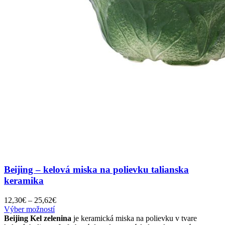
Beijing – kelová miska na polievku talianska
keramika
Price
12,30
€
–
25,62
€
Tento
range:
Výber možností
produkt
12,30€
Beijing Kel zelenina
je keramická miska na polievku v tvare