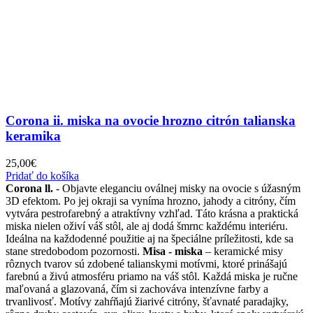
Corona ii. miska na ovocie hrozno citrón talianska
keramika
25,00
€
Pridať do košíka
Corona ll.
- Objavte eleganciu oválnej misky na ovocie s úžasným
3D efektom. Po jej okraji sa vyníma hrozno, jahody a citróny, čím
vytvára pestrofarebný a atraktívny vzhľad. Táto krásna a praktická
miska nielen oživí váš stôl, ale aj dodá šmrnc každému interiéru.
Ideálna na každodenné použitie aj na špeciálne príležitosti, kde sa
stane stredobodom pozornosti.
Misa - miska
– keramické misy
rôznych tvarov sú zdobené talianskymi motívmi, ktoré prinášajú
farebnú a živú atmosféru priamo na váš stôl. Každá miska je ručne
maľovaná a glazovaná, čím si zachováva intenzívne farby a
trvanlivosť. Motívy zahŕňajú žiarivé citróny, šťavnaté paradajky,