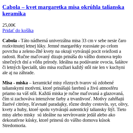
Cabola – kvet margaretka misa okrúhla talianska
keramika
25,00
€
Pridať do košíka
Cabola
- Táto nádherná univerzálna misa 33 cm v sebe nesie čaro
rozkvitnutej letnej lúky. Jemné margarétky rozosiate po celom
povrchu a zeleno-žlté kvety na okraji vytvárajú pocit sviežosti a
radosti. Ručne maľovaný dizajn prináša do vášho domova teplo
slnečných dní a vôňu prírody. Ideálna na podávanie ovocia, šalátov
či letných špecialít, táto misa rozžiari každý stôl nie len v kuchyni
ale aj na záhrade.
Misa - miska
– keramické misy rôznych tvarov sú zdobené
talianskymi motívmi, ktoré prinášajú farebnú a živú atmosféru
priamo na váš stôl. Každá miska je ručne maľovaná a glazovaná,
čím si zachováva intenzívne farby a trvanlivosť. Motívy zahŕňajú
žiarivé citróny, šťavnaté paradajky, rôzne druhy cestovín, syr, olivy,
kvety a huby, ktoré spolu vytvárajú autentický taliansky štýl. Tieto
misy alebo misky sú ideálne na servírovanie jedál alebo ako
dekoratívne kúsky, ktoré prinesú do vášho domova kúsok
Stredomoria.