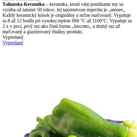
Talianska Keramika
– keramika, ktorú vám ponúkame my sa
vyrába už takmer 50 rokov. Jej tajomstvom úspechu je ,,amore,,
Každý keramický kúsok je originálny a ručne maľovaný. Vypaluje
sa 8 až 12 hodín pri vysokej teplote 960 °C až 1100°C. Vypaluje sa
2 x v peci, prvý raz ako čistá forma ,,biscotto,, a druhý raz už
maľovaný a glazúrovaný finálny produkt.
Vypredaný
Vypredané