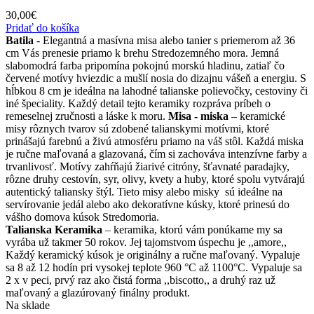
30,00
€
Pridať do košíka
Batila
- Elegantná a masívna misa alebo tanier s priemerom až 36
cm Vás prenesie priamo k brehu Stredozemného mora. Jemná
slabomodrá farba pripomína pokojnú morskú hladinu, zatiaľ čo
červené motívy hviezdic a mušlí nosia do dizajnu vášeň a energiu. S
hĺbkou 8 cm je ideálna na lahodné talianske polievočky, cestoviny či
iné špeciality. Každý detail tejto keramiky rozpráva príbeh o
remeselnej zručnosti a láske k moru.
Misa - miska
– keramické
misy rôznych tvarov sú zdobené talianskymi motívmi, ktoré
prinášajú farebnú a živú atmosféru priamo na váš stôl. Každá miska
je ručne maľovaná a glazovaná, čím si zachováva intenzívne farby a
trvanlivosť. Motívy zahŕňajú žiarivé citróny, šťavnaté paradajky,
rôzne druhy cestovín, syr, olivy, kvety a huby, ktoré spolu vytvárajú
autentický taliansky štýl. Tieto misy alebo misky sú ideálne na
servírovanie jedál alebo ako dekoratívne kúsky, ktoré prinesú do
vášho domova kúsok Stredomoria.
Talianska Keramika
– keramika, ktorú vám ponúkame my sa
vyrába už takmer 50 rokov. Jej tajomstvom úspechu je ,,amore,,
Každý keramický kúsok je originálny a ručne maľovaný. Vypaluje
sa 8 až 12 hodín pri vysokej teplote 960 °C až 1100°C. Vypaluje sa
2 x v peci, prvý raz ako čistá forma ,,biscotto,, a druhý raz už
maľovaný a glazúrovaný finálny produkt.
Na sklade