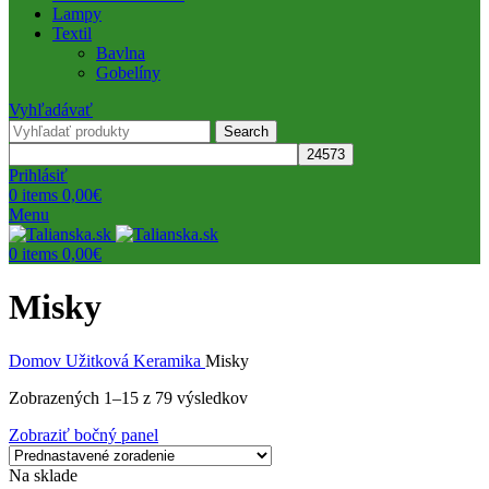
Lampy
Textil
Bavlna
Gobelíny
Vyhľadávať
Search
Prihlásiť
0
items
0,00
€
Menu
0
items
0,00
€
Misky
Domov
Užitková Keramika
Misky
Zobrazených 1–15 z 79 výsledkov
Zobraziť bočný panel
Na sklade