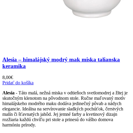
Alesia – himalájský modrý mak miska talianska
keramika
8,00
€
Pridať do košíka
Alesia
- Táto malá, nežná miska v odtieňoch svetlomodrej a žltej je
skutočným klenotom na pôvodnom stole. Ručne maľovaný motív
himalájskeho modrého maku dodáva jedinečný pôvab a nádych
elegancie. Ideálna na servírovanie sladkých pochúťok, čerstvých
malín či šťavnatých jahôd. Jej jemné farby a kvetinový dizajn
rozžiaria každú chvíľu pri stole a prinesú do vášho domova
harmóniu prírody.