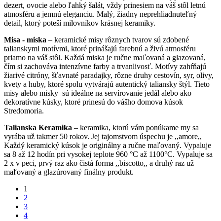
dezert, ovocie alebo ľahký šalát, vždy prinesiem na váš stôl letnú
atmosféru a jemnú eleganciu. Malý, žiadny neprehliadnuteľný
detail, ktorý poteší milovníkov krásnej keramiky.
Misa - miska
– keramické misy rôznych tvarov sú zdobené
talianskymi motívmi, ktoré prinášajú farebnú a živú atmosféru
priamo na váš stôl. Každá miska je ručne maľovaná a glazovaná,
čím si zachováva intenzívne farby a trvanlivosť. Motívy zahŕňajú
žiarivé citróny, šťavnaté paradajky, rôzne druhy cestovín, syr, olivy,
kvety a huby, ktoré spolu vytvárajú autentický taliansky štýl. Tieto
misy alebo misky sú ideálne na servírovanie jedál alebo ako
dekoratívne kúsky, ktoré prinesú do vášho domova kúsok
Stredomoria.
Talianska Keramika
– keramika, ktorú vám ponúkame my sa
vyrába už takmer 50 rokov. Jej tajomstvom úspechu je ,,amore,,
Každý keramický kúsok je originálny a ručne maľovaný. Vypaluje
sa 8 až 12 hodín pri vysokej teplote 960 °C až 1100°C. Vypaluje sa
2 x v peci, prvý raz ako čistá forma ,,biscotto,, a druhý raz už
maľovaný a glazúrovaný finálny produkt.
1
2
3
4