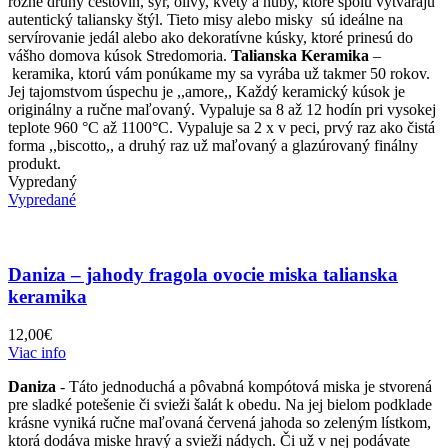
rôzne druhy cestovín, syr, olivy, kvety a huby, ktoré spolu vytvárajú
autentický taliansky štýl. Tieto misy alebo misky sú ideálne na
servírovanie jedál alebo ako dekoratívne kúsky, ktoré prinesú do
vášho domova kúsok Stredomoria.
Talianska Keramika
–
keramika, ktorú vám ponúkame my sa vyrába už takmer 50 rokov.
Jej tajomstvom úspechu je ,,amore,, Každý keramický kúsok je
originálny a ručne maľovaný. Vypaluje sa 8 až 12 hodín pri vysokej
teplote 960 °C až 1100°C. Vypaluje sa 2 x v peci, prvý raz ako čistá
forma ,,biscotto,, a druhý raz už maľovaný a glazúrovaný finálny
produkt.
Vypredaný
Vypredané
Daniza – jahody fragola ovocie miska talianska
keramika
12,00
€
Viac info
Daniza
- Táto jednoduchá a pôvabná kompótová miska je stvorená
pre sladké potešenie či svieži šalát k obedu. Na jej bielom podklade
krásne vyniká ručne maľovaná červená jahoda so zeleným lístkom,
ktorá dodáva miske hravý a svieži nádych. Či už v nej podávate