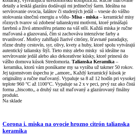
konáriky, vytvárajúcu stredomorskú kompozíciu. Ručne maľované
detaily a lesklá glazúra dodávajú mi jedinečný šarm. Ideálna na
servírovanie ovocia, šalátov či studených jedál – vnesie do vášho
stolovania slnečnú energiu a vôňu-
Misa - miska
– keramické misy
rôznych tvarov sú zdobené talianskymi motívmi, ktoré prinášajú
farebnú a živú atmosféru priamo na váš stôl. Každá miska je ručne
maľovaná a glazovaná, čím si zachováva intenzívne farby a
trvanlivosť. Motívy zahŕňajú žiarivé citróny, šťavnaté paradajky,
rôzne druhy cestovín, syr, olivy, kvety a huby, ktoré spolu vytvárajú
autentický taliansky štýl. Tieto misy alebo misky sú ideálne na
servírovanie jedál alebo ako dekoratívne kúsky, ktoré prinesú do
vášho domova kúsok Stredomoria.
Talianska Keramika
–
keramika, ktorú vám ponúkame my sa vyrába už takmer 50 rokov.
Jej tajomstvom úspechu je ,,amore,, Každý keramický kúsok je
originálny a ručne maľovaný. Vypaluje sa 8 až 12 hodín pri vysokej
teplote 960 °C až 1100°C. Vypaluje sa 2 x v peci, prvý raz ako čistá
forma ,,biscotto,, a druhý raz už maľovaný a glazúrovaný finálny
produkt.
Na sklade
Corona i. miska na ovocie hrozno citrón talianska
keramika