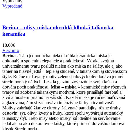
Vypredaný
Vypredané
Berina – olivy miska okruhlá hlboká talianska
keramika
18,00
€
Viac info
Berina
- Táto jednoduchá biela okrúhla keramická miska je
dokonalým spojením elegancie a praktickosti. Vďaka svojmu
univerzálnemu tvaru poslúži nielen ako miska na šaláty, ale aj ako
tanier na hlavné jedlá – teplé aj studené, v talianskom aj slovenskom
štýle. Ručne maľovaný motív zeleno-fialových olív dodáva jemný
stredomorský nádych. Lesklá glazúra zvýrazňuje svoju krásu a
dotvára pocit praktičnosti.
Misa – miska
– keramické misy rôznych
tvarov sú zdobené talianskymi motívmi, ktoré prinášajú farebnú a
živú atmosféru priamo na váš stôl. Každá miska je ručne maľovaná
a glazovaná, čím si zachováva intenzívne farby a trvanlivosť.
Motívy zahŕňajú žiarivé citróny, šťavnaté paradajky, rôzne druhy
cestovín, syr, olivy, kvety a huby, ktoré spolu vytvárajú autentický
taliansky štýl. Tieto misy alebo misky sú ideálne na servírovanie
jedál alebo ako dekoratívne kúsky, ktoré prinesú do vášho domova
kúsok Stredomoria.