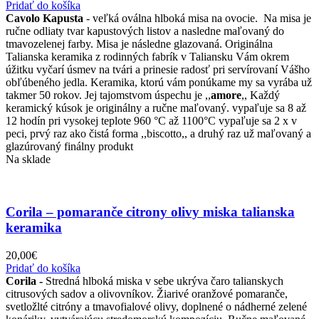
Pridať do košíka
Cavolo Kapusta
- veľká oválna hlboká misa na ovocie. Na misa je
ručne odliaty tvar kapustových listov a nasledne maľovaný do
tmavozelenej farby. Misa je následne glazovaná. Originálna
Talianska keramika z rodinných fabrík v Taliansku Vám okrem
úžitku vyčarí úsmev na tvári a prinesie radosť pri servírovaní Vášho
obľúbeného jedla. Keramika, ktorú vám ponúkame my sa vyrába už
takmer 50 rokov. Jej tajomstvom úspechu je ,,
amore
,, Každý
keramický kúsok je originálny a ručne maľovaný. vypaľuje sa 8 až
12 hodín pri vysokej teplote 960 °C až 1100°C vypaľuje sa 2 x v
peci, prvý raz ako čistá forma ,,biscotto,, a druhý raz už maľovaný a
glazúrovaný finálny produkt
Na sklade
Corila – pomaranče citrony olivy miska talianska
keramika
20,00
€
Pridať do košíka
Corila -
Stredná hlboká miska v sebe ukrýva čaro talianskych
citrusových sadov a olivovníkov. Žiarivé oranžové pomaranče,
svetložlté citróny a tmavofialové olivy, doplnené o nádherné zelené