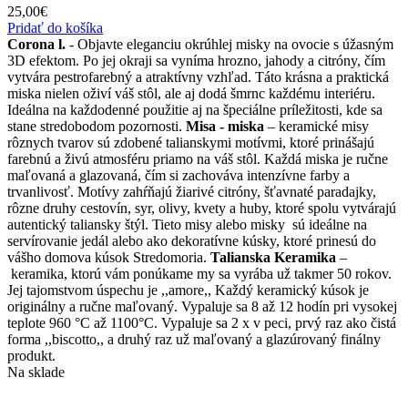
25,00
€
Pridať do košíka
Corona l.
- Objavte eleganciu okrúhlej misky na ovocie s úžasným
3D efektom. Po jej okraji sa vyníma hrozno, jahody a citróny, čím
vytvára pestrofarebný a atraktívny vzhľad. Táto krásna a praktická
miska nielen oživí váš stôl, ale aj dodá šmrnc každému interiéru.
Ideálna na každodenné použitie aj na špeciálne príležitosti, kde sa
stane stredobodom pozornosti.
Misa - miska
– keramické misy
rôznych tvarov sú zdobené talianskymi motívmi, ktoré prinášajú
farebnú a živú atmosféru priamo na váš stôl. Každá miska je ručne
maľovaná a glazovaná, čím si zachováva intenzívne farby a
trvanlivosť. Motívy zahŕňajú žiarivé citróny, šťavnaté paradajky,
rôzne druhy cestovín, syr, olivy, kvety a huby, ktoré spolu vytvárajú
autentický taliansky štýl. Tieto misy alebo misky sú ideálne na
servírovanie jedál alebo ako dekoratívne kúsky, ktoré prinesú do
vášho domova kúsok Stredomoria.
Talianska Keramika
–
keramika, ktorú vám ponúkame my sa vyrába už takmer 50 rokov.
Jej tajomstvom úspechu je ,,amore,, Každý keramický kúsok je
originálny a ručne maľovaný. Vypaluje sa 8 až 12 hodín pri vysokej
teplote 960 °C až 1100°C. Vypaluje sa 2 x v peci, prvý raz ako čistá
forma ,,biscotto,, a druhý raz už maľovaný a glazúrovaný finálny
produkt.
Na sklade