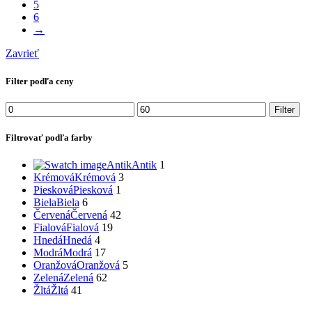
5
6
→
Zavrieť
Filter podľa ceny
Minimálna
Maximálna
Filter
cena
cena
Filtrovať podľa farby
Antik
Antik
1
Krémová
Krémová
3
Piesková
Piesková
1
Biela
Biela
6
Červená
Červená
42
Fialová
Fialová
19
Hnedá
Hnedá
4
Modrá
Modrá
17
Oranžová
Oranžová
5
Zelená
Zelená
62
Žltá
Žltá
41