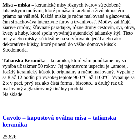
Misa – miska
– keramické misy rôznych tvarov sú zdobené
talianskymi motívmi, ktoré prinášajú farebnú a živú atmosféru
priamo na váš stôl. Každá miska je ručne maľovaná a glazovaná,
čím si zachováva intenzívne farby a trvanlivosť. Motívy zahŕňajú
žiarivé citróny, šťavnaté paradajky, rôzne druhy cestovín, syr, olivy,
kvety a huby, ktoré spolu vytvárajú autentický taliansky štýl. Tieto
misy alebo misky sú ideálne na servírovanie jedál alebo ako
dekoratívne kúsky, ktoré prinesú do vášho domova kúsok
Stredomoria.
Talianska Keramika
– keramika, ktorú vám ponúkame my sa
vyrába už takmer 50 rokov. Jej tajomstvom úspechu je ,,amore,,
Každý keramický kúsok je originálny a ručne maľovaný. Vypaluje
sa 8 až 12 hodín pri vysokej teplote 960 °C až 1100°C. Vypaluje sa
2 x v peci, prvý raz ako čistá forma ,,biscotto,, a druhý raz už
maľovaný a glazúrovaný finálny produkt.
Na sklade
Cavolo – kapustová oválna misa – talianska
keramika
25,62
€