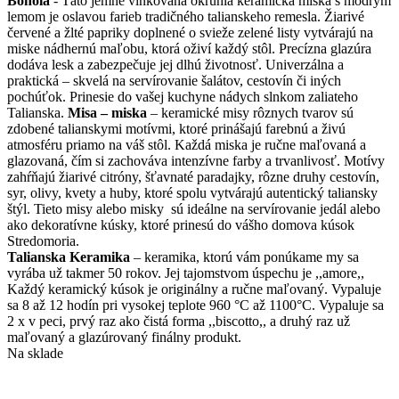
Bonola
- Táto jemne vlnkovaná okrúhla keramická miska s modrým
lemom je oslavou farieb tradičného talianskeho remesla. Žiarivé
červené a žlté papriky doplnené o svieže zelené listy vytvárajú na
miske nádhernú maľobu, ktorá oživí každý stôl. Precízna glazúra
dodáva lesk a zabezpečuje jej dlhú životnosť. Univerzálna a
praktická – skvelá na servírovanie šalátov, cestovín či iných
pochúťok. Prinesie do vašej kuchyne nádych slnkom zaliateho
Talianska.
Misa – miska
– keramické misy rôznych tvarov sú
zdobené talianskymi motívmi, ktoré prinášajú farebnú a živú
atmosféru priamo na váš stôl. Každá miska je ručne maľovaná a
glazovaná, čím si zachováva intenzívne farby a trvanlivosť. Motívy
zahŕňajú žiarivé citróny, šťavnaté paradajky, rôzne druhy cestovín,
syr, olivy, kvety a huby, ktoré spolu vytvárajú autentický taliansky
štýl. Tieto misy alebo misky sú ideálne na servírovanie jedál alebo
ako dekoratívne kúsky, ktoré prinesú do vášho domova kúsok
Stredomoria.
Talianska Keramika
– keramika, ktorú vám ponúkame my sa
vyrába už takmer 50 rokov. Jej tajomstvom úspechu je ,,amore,,
Každý keramický kúsok je originálny a ručne maľovaný. Vypaluje
sa 8 až 12 hodín pri vysokej teplote 960 °C až 1100°C. Vypaluje sa
2 x v peci, prvý raz ako čistá forma ,,biscotto,, a druhý raz už
maľovaný a glazúrovaný finálny produkt.
Na sklade