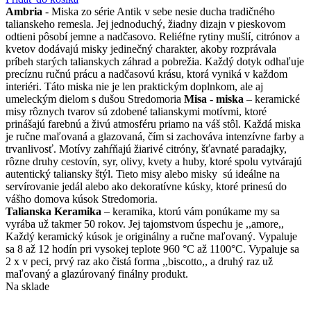
Ambria
- Miska zo série Antik v sebe nesie ducha tradičného
talianskeho remesla. Jej jednoduchý, žiadny dizajn v pieskovom
odtieni pôsobí jemne a nadčasovo. Reliéfne rytiny mušlí, citrónov a
kvetov dodávajú misky jedinečný charakter, akoby rozprávala
príbeh starých talianskych záhrad a pobrežia. Každý dotyk odhaľuje
precíznu ručnú prácu a nadčasovú krásu, ktorá vyniká v každom
interiéri. Táto miska nie je len praktickým doplnkom, ale aj
umeleckým dielom s dušou Stredomoria
Misa - miska
– keramické
misy rôznych tvarov sú zdobené talianskymi motívmi, ktoré
prinášajú farebnú a živú atmosféru priamo na váš stôl. Každá miska
je ručne maľovaná a glazovaná, čím si zachováva intenzívne farby a
trvanlivosť. Motívy zahŕňajú žiarivé citróny, šťavnaté paradajky,
rôzne druhy cestovín, syr, olivy, kvety a huby, ktoré spolu vytvárajú
autentický taliansky štýl. Tieto misy alebo misky sú ideálne na
servírovanie jedál alebo ako dekoratívne kúsky, ktoré prinesú do
vášho domova kúsok Stredomoria.
Talianska Keramika
– keramika, ktorú vám ponúkame my sa
vyrába už takmer 50 rokov. Jej tajomstvom úspechu je ,,amore,,
Každý keramický kúsok je originálny a ručne maľovaný. Vypaluje
sa 8 až 12 hodín pri vysokej teplote 960 °C až 1100°C. Vypaluje sa
2 x v peci, prvý raz ako čistá forma ,,biscotto,, a druhý raz už
maľovaný a glazúrovaný finálny produkt.
Na sklade