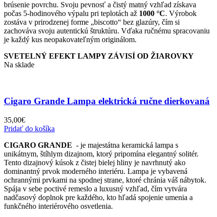
brúsenie povrchu. Svoju pevnosť a čistý matný vzhľad získava
počas 5-hodinového výpalu pri teplotách až
1000 °C
. Výrobok
zostáva v prirodzenej forme „biscotto“ bez glazúry, čím si
zachováva svoju autentickú štruktúru. Vďaka ručnému spracovaniu
je každý kus neopakovateľným originálom.
SVETELNÝ EFEKT LAMPY ZÁVISÍ OD ŽIAROVKY
Na sklade
Cigaro Grande Lampa elektrická ručne dierkovaná
35,00
€
Pridať do košíka
CIGARO GRANDE
- je majestátna keramická lampa s
unikátnym, štíhlym dizajnom, ktorý pripomína elegantný solitér.
Tento dizajnový kúsok z čistej bielej hliny je navrhnutý ako
dominantný prvok moderného interiéru. Lampa je vybavená
ochrannými prvkami na spodnej strane, ktoré chránia váš nábytok.
Spája v sebe poctivé remeslo a luxusný vzhľad, čím vytvára
nadčasový doplnok pre každého, kto hľadá spojenie umenia a
funkčného interiérového osvetlenia.