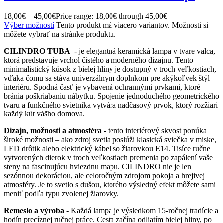
18,00
€
–
45,00
€
Price range: 18,00€ through 45,00€
Výber možností
Tento produkt má viacero variantov. Možnosti si
môžete vybrať na stránke produktu.
CILINDRO TUBA
- je elegantná keramická lampa v tvare valca,
ktorá predstavuje vrchol čistého a moderného dizajnu. Tento
minimalistický kúsok z bielej hliny je dostupný v troch veľkostiach,
vďaka čomu sa stáva univerzálnym doplnkom pre akýkoľvek štýl
interiéru. Spodná časť je vybavená ochrannými prvkami, ktoré
bránia poškriabaniu nábytku. Spojenie jednoduchého geometrického
tvaru a funkčného svietnika vytvára nadčasový prvok, ktorý rozžiari
každý kút vášho domova.
Dizajn, možnosti a atmosféra
- tento interiérový skvost ponúka
široké možnosti – ako zdroj svetla poslúži klasická sviečka v miske,
LED drôtik alebo elektrický kábel so žiarovkou E14. Tisíce ručne
vytvorených dierok v troch veľkostiach premenia po zapálení vaše
steny na fascinujúcu hviezdnu mapu. CILINDRO nie je len
sezónnou dekoráciou, ale celoročným zdrojom pokoja a hrejivej
atmosféry. Je to svetlo s dušou, ktorého výsledný efekt môžete sami
meniť podľa typu zvolenej žiarovky.
Remeslo a výroba
- Každá lampa je výsledkom 15-ročnej tradície a
hodín precíznej ručnej práce. Cesta začína odliatím bielej hliny, po