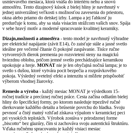
usmievavého mesiaca, ktorá vnáša do interiéru nehu a snovú
atmosféru. Tento dizajnový kúsok z bielej hliny je navrhnutý v
jednej univerzálnej veľkosti s možnosťou zavesenia do priestoru,
okna alebo priamo do detskej izby. Lampa a jej ľahkosť ju
predurčuje k tomu, aby sa stala visiacim strážcom vašich snov. Spája
v sebe hravý motív a moderné spracovanie kvalitnej keramiky.
Dizajn,možnosti a atmosféra
- tento model je navrhnutý výhradne
pre elektrické napájanie (závit E14), čo zaisťuje stále a jasné svetlo
ideálne pre večerné čítanie či pokojné zaspávanie. Tisíce ručne
vytvorených dierok premenia po rozsvietení steny na magickú
hviezdnu oblohu, pričom jemné svetlo prechádzajúce keramikou
upokojuje a hreje.
MONAT
nie je len obyčajná nočná lampa; je to
svetlo s dušou, ktoré vytvára pocit bezpečia a rozprávkového
pokoja. Výsledný svetelný efekt a intenzitu si môžete prispôsobiť
výberom vhodnej žiarovky.
Remeslo a výroba
- každý mesiac MONAT je výsledkom 15-
ročnej tradície a precíznej ručnej práce. Cesta začína odliatím bielej
hliny do špecifickej formy, po ktorom nasleduje trpezlivé ručné
dierkovanie každého detailu a brúsenie povrchu do hladka. Svoju
pevnosť a čistý matný vzhľad získava výpalom v keramickej peci
pri vysokých teplotách. Výrobok zostáva v prirodzenej forme
„biscotto“ bez glazúry, čím si zachováva svoju autentickú štruktúru.
Vďaka ručnému spracovaniu je každý visiaci mesiac