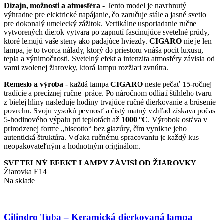
Dizajn, možnosti a atmosféra
- Tento model je navrhnutý
výhradne pre elektrické napájanie, čo zaručuje stále a jasné svetlo
pre dokonalý umelecký zážitok. Vertikálne usporiadanie ručne
vytvorených dierok vytvára po zapnutí fascinujúce svetelné prúdy,
ktoré lemujú vaše steny ako padajúce hviezdy.
CIGARO
nie je len
lampa, je to tvorca nálady, ktorý do priestoru vnáša pocit luxusu,
tepla a výnimočnosti. Svetelný efekt a intenzita atmosféry závisia od
vami zvolenej žiarovky, ktorá lampu rozžiari zvnútra.
Remeslo a výroba
- každá lampa
CIGARO
nesie pečať 15-ročnej
tradície a precíznej ručnej práce. Po náročnom odliatí štíhleho tvaru
z bielej hliny nasleduje hodiny trvajúce ručné dierkovanie a brúsenie
povrchu. Svoju vysokú pevnosť a čistý matný vzhľad získava počas
5-hodinového výpalu pri teplotách až
1000 °C
. Výrobok ostáva v
prirodzenej forme „biscotto“ bez glazúry, čím vynikne jeho
autentická štruktúra. Vďaka ručnému spracovaniu je každý kus
neopakovateľným a hodnotným originálom.
SVETELNÝ EFEKT LAMPY ZÁVISÍ OD ŽIAROVKY
Žiarovka E14
Na sklade
Cilindro Tuba – Keramická dierkovaná lampa