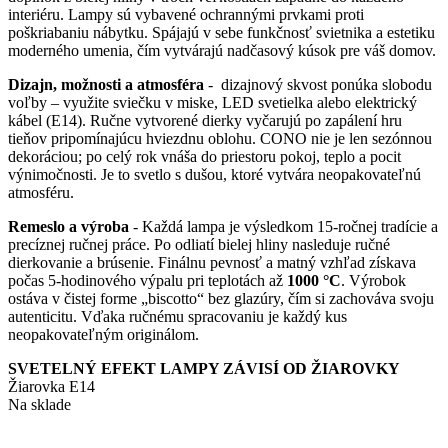
interiéru. Lampy sú vybavené ochrannými prvkami proti
poškriabaniu nábytku. Spájajú v sebe funkčnosť svietnika a estetiku
moderného umenia, čím vytvárajú nadčasový kúsok pre váš domov.
Dizajn, možnosti a atmosféra
- dizajnový skvost ponúka slobodu
voľby – využite sviečku v miske, LED svetielka alebo elektrický
kábel (E14). Ručne vytvorené dierky vyčarujú po zapálení hru
tieňov pripomínajúcu hviezdnu oblohu. CONO nie je len sezónnou
dekoráciou; po celý rok vnáša do priestoru pokoj, teplo a pocit
výnimočnosti. Je to svetlo s dušou, ktoré vytvára neopakovateľnú
atmosféru.
Remeslo a výroba
- Každá lampa je výsledkom 15-ročnej tradície a
precíznej ručnej práce. Po odliatí bielej hliny nasleduje ručné
dierkovanie a brúsenie. Finálnu pevnosť a matný vzhľad získava
počas 5-hodinového výpalu pri teplotách až
1000 °C
. Výrobok
ostáva v čistej forme „biscotto“ bez glazúry, čím si zachováva svoju
autenticitu. Vďaka ručnému spracovaniu je každý kus
neopakovateľným originálom.
SVETELNÝ EFEKT LAMPY ZÁVISÍ OD ŽIAROVKY
Žiarovka E14
Na sklade