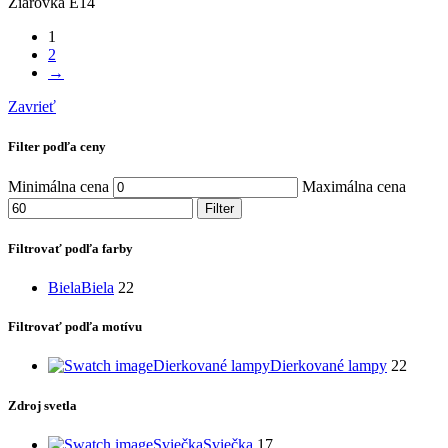
Žiarovka E14
1
2
→
Zavrieť
Filter podľa ceny
Minimálna cena
Maximálna cena
Filter
Filtrovať podľa farby
Biela
Biela
22
Filtrovať podľa motívu
Dierkované lampy
Dierkované lampy
22
Zdroj svetla
Sviečka
Sviečka
17