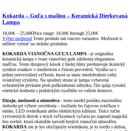
Kokarda – Guľa s mašlou – Keramická Dierkovaná
Lampa
18,00
€
–
25,00
€
Price range: 18,00€ through 25,00€
Výber možností
Tento produkt má viacero variantov. Možnosti si
môžete vybrať na stránke produktu.
KOKARDA VIANOČNA GUĽA LAMPA -
je originálna
keramická lampa v tvare vianočnej gule zdobenej elegantnou
mašľou. Tento dizajnový kúsok z bielej hliny predstavuje ikonický
symbol sviatkov v modernom a čistom prevedení. Vyrába sa v
jednej univerzálnej veľkosti, ktorá sa stane stredobodom vašej
sviatočnej výzdoby. Na spodnej strane je lampa vybavená
ochrannými prvkami proti poškriabaniu nábytku, čím spája vysokú
estetickú hodnotu s praktickým využitím vo vašom domove.
Dizajn, možnosti a atmosféra
- tento model ponúka maximálnu
slobodu pri výbere osvetlenia – rozžiarte ho čajovou sviečkou v
miske, LED svetielkami alebo elektrickým káblom. Tisíce ručne
vytvorených dierok v troch veľkostiach vyčaria po zapnutí magickú
hru svetiel, ktorá okamžite navodí hrejivú vianočnú atmosféru.
KOKARDA
nie je len obyčajným svietnikom, je to svetlo s dušou,