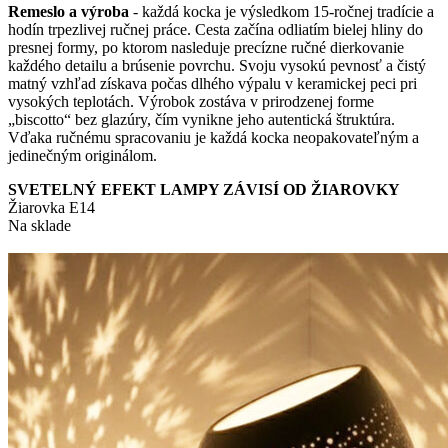
Remeslo a výroba
- každá kocka je výsledkom 15-ročnej tradície a
hodín trpezlivej ručnej práce. Cesta začína odliatím bielej hliny do
presnej formy, po ktorom nasleduje precízne ručné dierkovanie
každého detailu a brúsenie povrchu. Svoju vysokú pevnosť a čistý
matný vzhľad získava počas dlhého výpalu v keramickej peci pri
vysokých teplotách. Výrobok zostáva v prirodzenej forme
„biscotto“ bez glazúry, čím vynikne jeho autentická štruktúra.
Vďaka ručnému spracovaniu je každá kocka neopakovateľným a
jedinečným originálom.
SVETELNÝ EFEKT LAMPY ZÁVISÍ OD ŽIAROVKY
Žiarovka E14
Na sklade