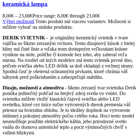
keramická lampa
8,00
€
–
23,00
€
Price range: 8,00€ through 23,00€
Výber možností
Tento produkt má viacero variantov. Možnosti si
môžete vybrať na stránke produktu.
DERIK SVIETNIK -
je originálny keramický svietnik v tvare
vajíčka so šikmo zrezaným vrchom. Tento dizajnový kúsok z bielej
hliny má čisté línie a vďaka trom dostupným veľkostiam krásne
vynikne na stole, poličke či komode bez toho, aby zaberal veľa
miesta. Na rozdiel od iných modelov má tento svietnik pevné dno,
pričom sviečka alebo LED drôtik sa doň vkladajú z vrchnej strany.
Spodná časť je ošetrená ochrannými prvkami, ktoré chránia váš
nábytok pred poškriabaním a zabezpečujú stabilitu.
Dizajn, možnosti a atmosféra
- šikmo zrezaný tvar svietnika Derik
ponúka jedinečný pohľad na hrejivý zdroj svetla vo vnútri. Do
svietnika môžete vložiť klasickú čajovú sviečku alebo LED
svetielka, ktoré cez tisíce ručne vytvorených dierok premenia váš
priestor na hviezdnu oblohu. Je to ideálny doplnok na vytvorenie
intímnej a pokojnej atmosféry počas celého roka. Hoci tento model
neumožňuje použitie elektrického kábla, jeho prirodzené svetlo
vnáša do domova autentické teplo a pocit výnimočných chvíľ s
vašimi blízkymi.