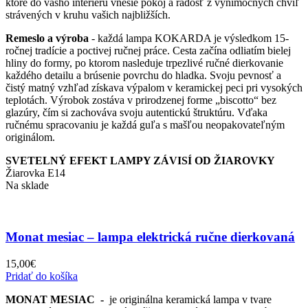
ktoré do vášho interiéru vnesie pokoj a radosť z výnimočných chvíľ
strávených v kruhu vašich najbližších.
Remeslo a výroba
- každá lampa KOKARDA je výsledkom 15-
ročnej tradície a poctivej ručnej práce. Cesta začína odliatím bielej
hliny do formy, po ktorom nasleduje trpezlivé ručné dierkovanie
každého detailu a brúsenie povrchu do hladka. Svoju pevnosť a
čistý matný vzhľad získava výpalom v keramickej peci pri vysokých
teplotách. Výrobok zostáva v prirodzenej forme „biscotto“ bez
glazúry, čím si zachováva svoju autentickú štruktúru. Vďaka
ručnému spracovaniu je každá guľa s mašľou neopakovateľným
originálom.
SVETELNÝ EFEKT LAMPY ZÁVISÍ OD ŽIAROVKY
Žiarovka E14
Na sklade
Monat mesiac – lampa elektrická ručne dierkovaná
15,00
€
Pridať do košíka
MONAT MESIAC -
je originálna keramická lampa v tvare