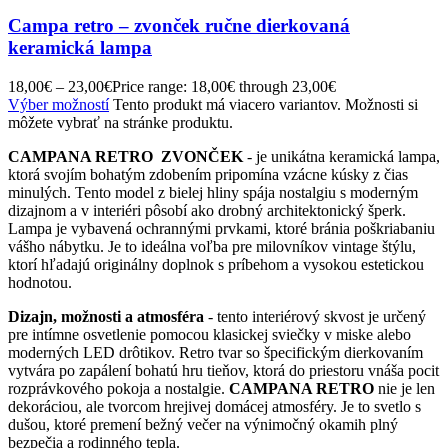
Campa retro – zvonček ručne dierkovaná
keramická lampa
18,00
€
–
23,00
€
Price range: 18,00€ through 23,00€
Výber možností
Tento produkt má viacero variantov. Možnosti si
môžete vybrať na stránke produktu.
CAMPANA RETRO
ZVONČEK
- je unikátna keramická lampa,
ktorá svojím bohatým zdobením pripomína vzácne kúsky z čias
minulých. Tento model z bielej hliny spája nostalgiu s moderným
dizajnom a v interiéri pôsobí ako drobný architektonický šperk.
Lampa je vybavená ochrannými prvkami, ktoré bránia poškriabaniu
vášho nábytku. Je to ideálna voľba pre milovníkov vintage štýlu,
ktorí hľadajú originálny doplnok s príbehom a vysokou estetickou
hodnotou.
Dizajn, možnosti a atmosféra
- tento interiérový skvost je určený
pre intímne osvetlenie pomocou klasickej sviečky v miske alebo
moderných LED drôtikov. Retro tvar so špecifickým dierkovaním
vytvára po zapálení bohatú hru tieňov, ktorá do priestoru vnáša pocit
rozprávkového pokoja a nostalgie.
CAMPANA RETRO
nie je len
dekoráciou, ale tvorcom hrejivej domácej atmosféry. Je to svetlo s
dušou, ktoré premení bežný večer na výnimočný okamih plný
bezpečia a rodinného tepla.