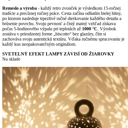
Remeslo a výroba
- každý retro zvonček je výsledkom 15-ročnej
tradície a precíznej ručnej práce. Cesta začína odliatím bielej hliny,
po ktorom nasleduje trpezlivé ručné dierkovanie každého detailu a
brúsenie povrchu. Svoju pevnosť a čistý matný vzhľad získava
počas 5-hodinového výpalu pri teplotách až
1000 °C
. Výrobok
zostáva v prirodzenej forme „biscotto“ bez glazúry, čím si
zachováva svoju autentickú textúru. Vďaka ručnému spracovaniu je
každý kus neopakovateľným originálom.
SVETELNÝ EFEKT LAMPY ZÁVISÍ OD ŽIAROVKY
Na sklade