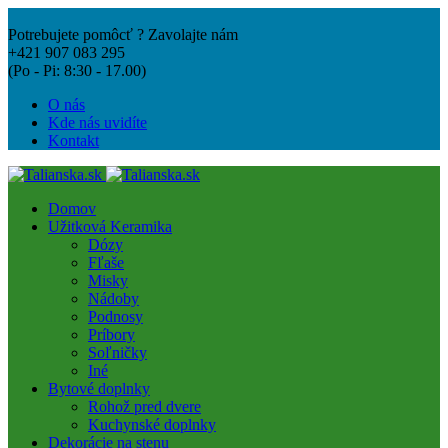
Potrebujete pomôcť ? Zavolajte nám
+421 907 083 295
(Po - Pi: 8:30 - 17.00)
O nás
Kde nás uvidíte
Kontakt
Domov
Užitková Keramika
Dózy
Fľaše
Misky
Nádoby
Podnosy
Príbory
Soľničky
Iné
Bytové doplnky
Rohož pred dvere
Kuchynské doplnky
Dekorácie na stenu