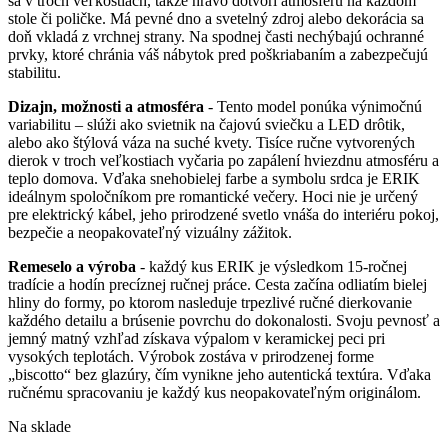
sa v troch veľkostiach, takže hravo dotvorí atmosféru na každom
stole či poličke. Má pevné dno a svetelný zdroj alebo dekorácia sa
doň vkladá z vrchnej strany. Na spodnej časti nechýbajú ochranné
prvky, ktoré chránia váš nábytok pred poškriabaním a zabezpečujú
stabilitu.
Dizajn, možnosti a atmosféra
- Tento model ponúka výnimočnú
variabilitu – slúži ako svietnik na čajovú sviečku a LED drôtik,
alebo ako štýlová váza na suché kvety. Tisíce ručne vytvorených
dierok v troch veľkostiach vyčaria po zapálení hviezdnu atmosféru a
teplo domova. Vďaka snehobielej farbe a symbolu srdca je ERIK
ideálnym spoločníkom pre romantické večery. Hoci nie je určený
pre elektrický kábel, jeho prirodzené svetlo vnáša do interiéru pokoj,
bezpečie a neopakovateľný vizuálny zážitok.
Remeselo a výroba
- každý kus ERIK je výsledkom 15-ročnej
tradície a hodín precíznej ručnej práce. Cesta začína odliatím bielej
hliny do formy, po ktorom nasleduje trpezlivé ručné dierkovanie
každého detailu a brúsenie povrchu do dokonalosti. Svoju pevnosť a
jemný matný vzhľad získava výpalom v keramickej peci pri
vysokých teplotách. Výrobok zostáva v prirodzenej forme
„biscotto“ bez glazúry, čím vynikne jeho autentická textúra. Vďaka
ručnému spracovaniu je každý kus neopakovateľným originálom.
Na sklade