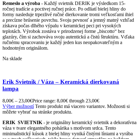
Remeslo a výroba
- Každý svietnik DERIK je výsledkom 15-
ročnej tradície a poctivej ručnej práce. Po odliatí bielej hliny do
formy nasleduje trpezlivé ručné dierkovanie tromi veľkosťami ihiel
a precízne brúsenie povrchu. Svoju pevnosť a jemný matný vzhľad
získava počas dlhého výpalu v keramickej peci pri vysokých
teplotách. Výrobok zostáva v prirodzenej forme „biscotto“ bez
glazúry, čím si zachováva svoju autentickú a čistú štruktúru. Vďaka
ručnému spracovaniu je každý jeden kus neopakovateľným a
hodnotným originálom.
Na sklade
Erik Svietnik / Váza – Keramická dierkovaná
lampa
8,00
€
–
23,00
€
Price range: 8,00€ through 23,00€
Výber možností
Tento produkt má viacero variantov. Možnosti si
môžete vybrať na stránke produktu.
ERIK
SVIETNIK
- je originálny keramický svietnik a dekoratívna
váza v tvare elegantného pohárika s motívom srdca. Tento
minimalistický kúsok z bielej hliny vyniká čistými líniami a vyrába