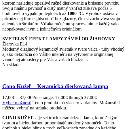
ktorom nasleduje trpezlivé ručné dierkovanie a brúsenie povrchu.
Svoju finálnu pevnosť a čistý matný vzhľad získava počas 5-
hodinového výpalu pri teplotách až
1000 °C
. Výrobok ostáva v
prirodzenej forme „biscotto“ bez glazúry, čím si zachováva svoju
autentickú štruktúru. Vďaka ručnému spracovaniu je každý valec
neopakovateľným a jedinečným originálom.
SVETELNÝ EFEKT LAMPY ZÁVISÍ OD ŽIAROVKY
Žiarovka E14
Moderný dizajnový keramický svietnik v tvare valca - tuby vhodný
aj ako dekorácia do Vášho interiéru na vytvorenie originálnej
vianočnej atmosféry pre Vás a vašich blízkych.
Na sklade
Cono Kužeľ – Keramická dierkovaná lampa
17,00
€
–
37,00
€
Price range: 17,00€ through 37,00€
Výber možností
Tento produkt má viacero variantov. Možnosti si
môžete vybrať na stránke produktu.
CONO KUŽEĽ -
je set troch keramických lámp, ktoré čistým
tvarom a bielou farbou pripomínajú moderný stromček. Tento
doplnok z bielej hliny v troch veľkostiach zapadne do každého