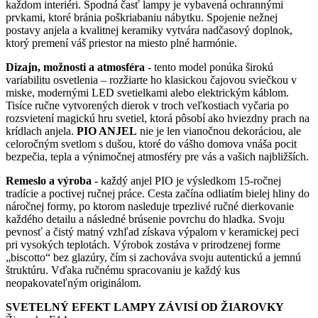
každom interiéri. Spodná časť lampy je vybavená ochrannými
prvkami, ktoré bránia poškriabaniu nábytku. Spojenie nežnej
postavy anjela a kvalitnej keramiky vytvára nadčasový doplnok,
ktorý premení váš priestor na miesto plné harmónie.
Dizajn, možnosti a atmosféra
- tento model ponúka širokú
variabilitu osvetlenia – rozžiarte ho klasickou čajovou sviečkou v
miske, modernými LED svetielkami alebo elektrickým káblom.
Tisíce ručne vytvorených dierok v troch veľkostiach vyčaria po
rozsvietení magickú hru svetiel, ktorá pôsobí ako hviezdny prach na
krídlach anjela.
PIO ANJEL
nie je len vianočnou dekoráciou, ale
celoročným svetlom s dušou, ktoré do vášho domova vnáša pocit
bezpečia, tepla a výnimočnej atmosféry pre vás a vašich najbližších.
Remeslo a výroba
- každý anjel PIO je výsledkom 15-ročnej
tradície a poctivej ručnej práce. Cesta začína odliatím bielej hliny do
náročnej formy, po ktorom nasleduje trpezlivé ručné dierkovanie
každého detailu a následné brúsenie povrchu do hladka. Svoju
pevnosť a čistý matný vzhľad získava výpalom v keramickej peci
pri vysokých teplotách. Výrobok zostáva v prirodzenej forme
„biscotto“ bez glazúry, čím si zachováva svoju autentickú a jemnú
štruktúru. Vďaka ručnému spracovaniu je každý kus
neopakovateľným originálom.
SVETELNÝ EFEKT LAMPY ZÁVISÍ OD ŽIAROVKY