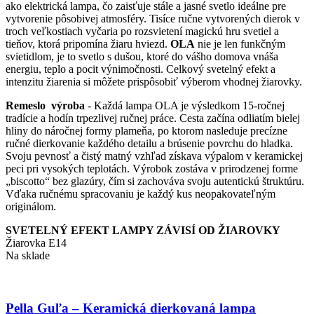
ako elektrická lampa, čo zaisťuje stále a jasné svetlo ideálne pre
vytvorenie pôsobivej atmosféry. Tisíce ručne vytvorených dierok v
troch veľkostiach vyčaria po rozsvietení magickú hru svetiel a
tieňov, ktorá pripomína žiaru hviezd.
OLA
nie je len funkčným
svietidlom, je to svetlo s dušou, ktoré do vášho domova vnáša
energiu, teplo a pocit výnimočnosti. Celkový svetelný efekt a
intenzitu žiarenia si môžete prispôsobiť výberom vhodnej žiarovky.
Remeslo výroba
- Každá lampa OLA je výsledkom 15-ročnej
tradície a hodín trpezlivej ručnej práce. Cesta začína odliatím bielej
hliny do náročnej formy plameňa, po ktorom nasleduje precízne
ručné dierkovanie každého detailu a brúsenie povrchu do hladka.
Svoju pevnosť a čistý matný vzhľad získava výpalom v keramickej
peci pri vysokých teplotách. Výrobok zostáva v prirodzenej forme
„biscotto“ bez glazúry, čím si zachováva svoju autentickú štruktúru.
Vďaka ručnému spracovaniu je každý kus neopakovateľným
originálom.
SVETELNÝ EFEKT LAMPY ZÁVISÍ OD ŽIAROVKY
Žiarovka E14
Na sklade
Pella Guľa – Keramická dierkovaná lampa