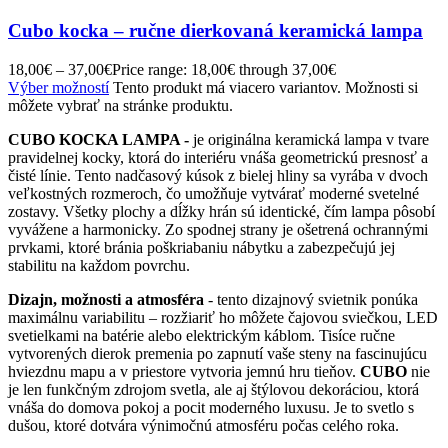
Cubo kocka – ručne dierkovaná keramická lampa
18,00
€
–
37,00
€
Price range: 18,00€ through 37,00€
Výber možností
Tento produkt má viacero variantov. Možnosti si
môžete vybrať na stránke produktu.
CUBO KOCKA LAMPA -
je originálna keramická lampa v tvare
pravidelnej kocky, ktorá do interiéru vnáša geometrickú presnosť a
čisté línie. Tento nadčasový kúsok z bielej hliny sa vyrába v dvoch
veľkostných rozmeroch, čo umožňuje vytvárať moderné svetelné
zostavy. Všetky plochy a dĺžky hrán sú identické, čím lampa pôsobí
vyvážene a harmonicky. Zo spodnej strany je ošetrená ochrannými
prvkami, ktoré bránia poškriabaniu nábytku a zabezpečujú jej
stabilitu na každom povrchu.
Dizajn, možnosti a atmosféra
- tento dizajnový svietnik ponúka
maximálnu variabilitu – rozžiariť ho môžete čajovou sviečkou, LED
svetielkami na batérie alebo elektrickým káblom. Tisíce ručne
vytvorených dierok premenia po zapnutí vaše steny na fascinujúcu
hviezdnu mapu a v priestore vytvoria jemnú hru tieňov.
CUBO
nie
je len funkčným zdrojom svetla, ale aj štýlovou dekoráciou, ktorá
vnáša do domova pokoj a pocit moderného luxusu. Je to svetlo s
dušou, ktoré dotvára výnimočnú atmosféru počas celého roka.