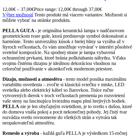
12,00
€
–
37,00
€
Price range: 12,00€ through 37,00€
Výber možností
Tento produkt má viacero variantov. Možnosti si
môžete vybrať na stránke produktu.
PELLA GUĽA -
je originálna keramická lampa v nadčasovom
geometrickom tvare gule, ktorá predstavuje symbol dokonalosti a
harmónie. Tento univerzálny kúsok z bielej hliny sa vyrába až v
štyroch veľkostiach, čo vám umožňuje vytvárať v interiéri pôsobivé
svetelné kompozície. Na spodnej strane je lampa vybavená
ochrannými prvkami, ktoré bránia poškriabaniu nábytku. Vďaka
svojmu čistému dizajnu je ideálnou dekoráciou vhodnou na
celoročné používanie v akomkoľvek modernom priestore.
Dizajn, možnosti a atmosféra
- tento model ponúka maximálnu
variabilitu osvetlenia – zvoľte si klasickú sviečku v miske, LED
svetielka alebo elektrický kábel so žiarovkou. Tisíce ručne
vytvorených dierok v troch veľkostiach premenia po rozsvietení
vaše steny na fascinujúcu hviezdnu mapu plnú hrejivých bodiek.
PELLA
nie je len obyčajným svietidlom, je to svetlo s dušou, ktoré
do domova vnáša pokoj a pocit nekonečnej pohody. Jej čistý tvar
rozvádza svetlo rovnomerne do všetkých strán a vytvára tak
neopakovateľnú atmosféru.
Remeslo a výroba
- každá guľa PELLA je výsledkom 15-ročnej