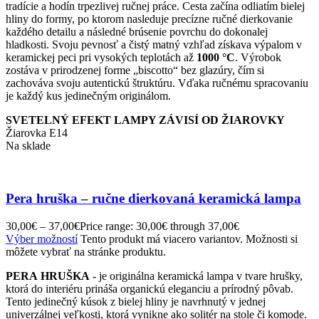
tradície a hodín trpezlivej ručnej práce. Cesta začína odliatím bielej
hliny do formy, po ktorom nasleduje precízne ručné dierkovanie
každého detailu a následné brúsenie povrchu do dokonalej
hladkosti. Svoju pevnosť a čistý matný vzhľad získava výpalom v
keramickej peci pri vysokých teplotách až
1000 °C
. Výrobok
zostáva v prirodzenej forme „biscotto“ bez glazúry, čím si
zachováva svoju autentickú štruktúru. Vďaka ručnému spracovaniu
je každý kus jedinečným originálom.
SVETELNÝ EFEKT LAMPY ZÁVISÍ OD ŽIAROVKY
Žiarovka E14
Na sklade
Pera hruška – ručne dierkovaná keramická lampa
30,00
€
–
37,00
€
Price range: 30,00€ through 37,00€
Výber možností
Tento produkt má viacero variantov. Možnosti si
môžete vybrať na stránke produktu.
PERA
HRUŠKA
- je originálna keramická lampa v tvare hrušky,
ktorá do interiéru prináša organickú eleganciu a prírodný pôvab.
Tento jedinečný kúsok z bielej hliny je navrhnutý v jednej
univerzálnej veľkosti, ktorá vynikne ako solitér na stole či komode.