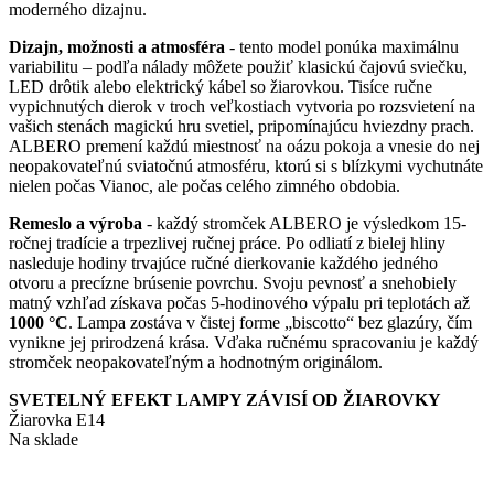
moderného dizajnu.
Dizajn, možnosti a atmosféra
- tento model ponúka maximálnu
variabilitu – podľa nálady môžete použiť klasickú čajovú sviečku,
LED drôtik alebo elektrický kábel so žiarovkou. Tisíce ručne
vypichnutých dierok v troch veľkostiach vytvoria po rozsvietení na
vašich stenách magickú hru svetiel, pripomínajúcu hviezdny prach.
ALBERO premení každú miestnosť na oázu pokoja a vnesie do nej
neopakovateľnú sviatočnú atmosféru, ktorú si s blízkymi vychutnáte
nielen počas Vianoc, ale počas celého zimného obdobia.
Remeslo a výroba
- každý stromček ALBERO je výsledkom 15-
ročnej tradície a trpezlivej ručnej práce. Po odliatí z bielej hliny
nasleduje hodiny trvajúce ručné dierkovanie každého jedného
otvoru a precízne brúsenie povrchu. Svoju pevnosť a snehobiely
matný vzhľad získava počas 5-hodinového výpalu pri teplotách až
1000 °C
. Lampa zostáva v čistej forme „biscotto“ bez glazúry, čím
vynikne jej prirodzená krása. Vďaka ručnému spracovaniu je každý
stromček neopakovateľným a hodnotným originálom.
SVETELNÝ EFEKT LAMPY ZÁVISÍ OD ŽIAROVKY
Žiarovka E14
Na sklade