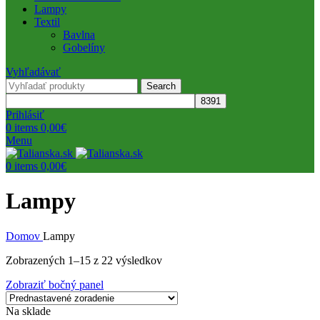
Lampy
Textil
Bavlna
Gobelíny
Vyhľadávať
Search
Prihlásiť
0
items
0,00
€
Menu
0
items
0,00
€
Lampy
Domov
Lampy
Zobrazených 1–15 z 22 výsledkov
Zobraziť bočný panel
Na sklade