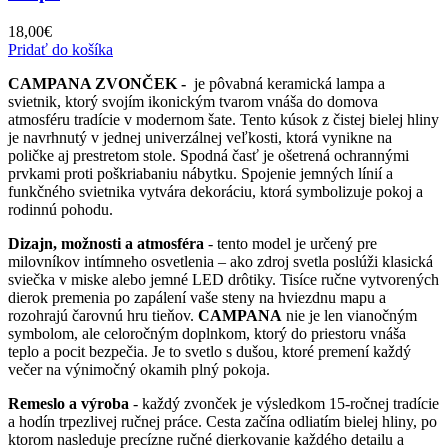
18,00
€
Pridať do košíka
CAMPANA ZVONČEK -
je pôvabná keramická lampa a
svietnik, ktorý svojím ikonickým tvarom vnáša do domova
atmosféru tradície v modernom šate. Tento kúsok z čistej bielej hliny
je navrhnutý v jednej univerzálnej veľkosti, ktorá vynikne na
poličke aj prestretom stole. Spodná časť je ošetrená ochrannými
prvkami proti poškriabaniu nábytku. Spojenie jemných línií a
funkčného svietnika vytvára dekoráciu, ktorá symbolizuje pokoj a
rodinnú pohodu.
Dizajn, možnosti a atmosféra
- tento model je určený pre
milovníkov intímneho osvetlenia – ako zdroj svetla poslúži klasická
sviečka v miske alebo jemné LED drôtiky. Tisíce ručne vytvorených
dierok premenia po zapálení vaše steny na hviezdnu mapu a
rozohrajú čarovnú hru tieňov.
CAMPANA
nie je len vianočným
symbolom, ale celoročným doplnkom, ktorý do priestoru vnáša
teplo a pocit bezpečia. Je to svetlo s dušou, ktoré premení každý
večer na výnimočný okamih plný pokoja.
Remeslo a výroba
- každý zvonček je výsledkom 15-ročnej tradície
a hodín trpezlivej ručnej práce. Cesta začína odliatím bielej hliny, po
ktorom nasleduje precízne ručné dierkovanie každého detailu a