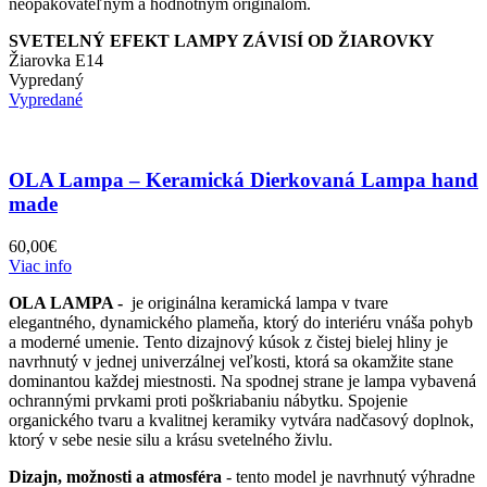
neopakovateľným a hodnotným originálom.
SVETELNÝ EFEKT LAMPY ZÁVISÍ OD ŽIAROVKY
Žiarovka E14
Vypredaný
Vypredané
OLA Lampa – Keramická Dierkovaná Lampa hand
made
60,00
€
Viac info
OLA LAMPA -
je originálna keramická lampa v tvare
elegantného, dynamického plameňa, ktorý do interiéru vnáša pohyb
a moderné umenie. Tento dizajnový kúsok z čistej bielej hliny je
navrhnutý v jednej univerzálnej veľkosti, ktorá sa okamžite stane
dominantou každej miestnosti. Na spodnej strane je lampa vybavená
ochrannými prvkami proti poškriabaniu nábytku. Spojenie
organického tvaru a kvalitnej keramiky vytvára nadčasový doplnok,
ktorý v sebe nesie silu a krásu svetelného živlu.
Dizajn, možnosti a atmosféra
- tento model je navrhnutý výhradne