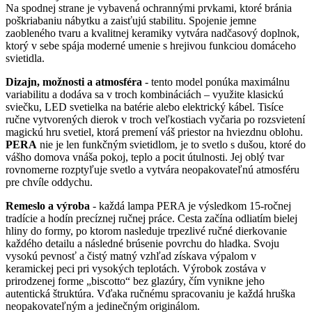
Na spodnej strane je vybavená ochrannými prvkami, ktoré bránia
poškriabaniu nábytku a zaisťujú stabilitu. Spojenie jemne
zaobleného tvaru a kvalitnej keramiky vytvára nadčasový doplnok,
ktorý v sebe spája moderné umenie s hrejivou funkciou domáceho
svietidla.
Dizajn, možnosti a atmosféra
- tento model ponúka maximálnu
variabilitu a dodáva sa v troch kombináciách – využite klasickú
sviečku, LED svetielka na batérie alebo elektrický kábel. Tisíce
ručne vytvorených dierok v troch veľkostiach vyčaria po rozsvietení
magickú hru svetiel, ktorá premení váš priestor na hviezdnu oblohu.
PERA
nie je len funkčným svietidlom, je to svetlo s dušou, ktoré do
vášho domova vnáša pokoj, teplo a pocit útulnosti. Jej oblý tvar
rovnomerne rozptyľuje svetlo a vytvára neopakovateľnú atmosféru
pre chvíle oddychu.
Remeslo a výroba
- každá lampa PERA je výsledkom 15-ročnej
tradície a hodín precíznej ručnej práce. Cesta začína odliatím bielej
hliny do formy, po ktorom nasleduje trpezlivé ručné dierkovanie
každého detailu a následné brúsenie povrchu do hladka. Svoju
vysokú pevnosť a čistý matný vzhľad získava výpalom v
keramickej peci pri vysokých teplotách. Výrobok zostáva v
prirodzenej forme „biscotto“ bez glazúry, čím vynikne jeho
autentická štruktúra. Vďaka ručnému spracovaniu je každá hruška
neopakovateľným a jedinečným originálom.