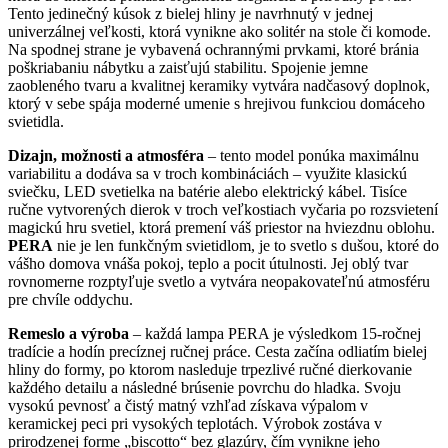
Tento jedinečný kúsok z bielej hliny je navrhnutý v jednej
univerzálnej veľkosti, ktorá vynikne ako solitér na stole či komode.
Na spodnej strane je vybavená ochrannými prvkami, ktoré bránia
poškriabaniu nábytku a zaisťujú stabilitu. Spojenie jemne
zaobleného tvaru a kvalitnej keramiky vytvára nadčasový doplnok,
ktorý v sebe spája moderné umenie s hrejivou funkciou domáceho
svietidla.
Dizajn, možnosti a atmosféra
– tento model ponúka maximálnu
variabilitu a dodáva sa v troch kombináciách – využite klasickú
sviečku, LED svetielka na batérie alebo elektrický kábel. Tisíce
ručne vytvorených dierok v troch veľkostiach vyčaria po rozsvietení
magickú hru svetiel, ktorá premení váš priestor na hviezdnu oblohu.
PERA
nie je len funkčným svietidlom, je to svetlo s dušou, ktoré do
vášho domova vnáša pokoj, teplo a pocit útulnosti. Jej oblý tvar
rovnomerne rozptyľuje svetlo a vytvára neopakovateľnú atmosféru
pre chvíle oddychu.
Remeslo a výroba
– každá lampa PERA je výsledkom 15-ročnej
tradície a hodín precíznej ručnej práce. Cesta začína odliatím bielej
hliny do formy, po ktorom nasleduje trpezlivé ručné dierkovanie
každého detailu a následné brúsenie povrchu do hladka. Svoju
vysokú pevnosť a čistý matný vzhľad získava výpalom v
keramickej peci pri vysokých teplotách. Výrobok zostáva v
prirodzenej forme „biscotto“ bez glazúry, čím vynikne jeho