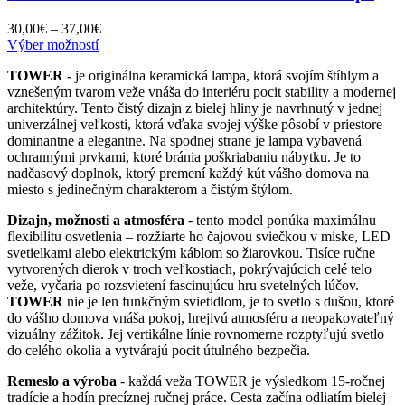
Price
30,00
€
–
37,00
€
Tento
range:
Výber možností
produkt
30,00€
TOWER -
je originálna keramická lampa, ktorá svojím štíhlym a
má
through
vznešeným tvarom veže vnáša do interiéru pocit stability a modernej
viacero
37,00€
architektúry. Tento čistý dizajn z bielej hliny je navrhnutý v jednej
variantov.
univerzálnej veľkosti, ktorá vďaka svojej výške pôsobí v priestore
Možnosti
dominantne a elegantne. Na spodnej strane je lampa vybavená
si
ochrannými prvkami, ktoré bránia poškriabaniu nábytku. Je to
môžete
nadčasový doplnok, ktorý premení každý kút vášho domova na
vybrať
miesto s jedinečným charakterom a čistým štýlom.
na
stránke
Dizajn, možnosti a atmosféra
- tento model ponúka maximálnu
produktu.
flexibilitu osvetlenia – rozžiarte ho čajovou sviečkou v miske, LED
svetielkami alebo elektrickým káblom so žiarovkou. Tisíce ručne
vytvorených dierok v troch veľkostiach, pokrývajúcich celé telo
veže, vyčaria po rozsvietení fascinujúcu hru svetelných lúčov.
TOWER
nie je len funkčným svietidlom, je to svetlo s dušou, ktoré
do vášho domova vnáša pokoj, hrejivú atmosféru a neopakovateľný
vizuálny zážitok. Jej vertikálne línie rovnomerne rozptyľujú svetlo
do celého okolia a vytvárajú pocit útulného bezpečia.
Remeslo a výroba
- každá veža TOWER je výsledkom 15-ročnej
tradície a hodín precíznej ručnej práce. Cesta začína odliatím bielej