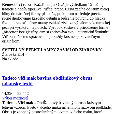
Remeslo výroba
- Každá lampa OLA je výsledkom 15-ročnej
tradície a hodín trpezlivej ručnej práce. Cesta začína odliatím bielej
hliny do náročnej formy plameňa, po ktorom nasleduje precízne
ručné dierkovanie každého detailu a brúsenie povrchu do hladka.
Svoju pevnosť a čistý matný vzhľad získava výpalom v keramickej
peci pri vysokých teplotách. Výrobok zostáva v prirodzenej forme
„biscotto“ bez glazúry, čím si zachováva svoju autentickú štruktúru.
Vďaka ručnému spracovaniu je každý kus neopakovateľným
originálom.
SVETELNÝ EFEKT LAMPY ZÁVISÍ OD ŽIAROVKY
Žiarovka E14
Na sklade
Tadeco vlčí mak bavlna obdĺžnikový obrus
taliansky textil
Price
14,35
€
–
22,55
€
Tento
range:
Výber možností
produkt
14,35€
Tadeco - Vlčí mak -
Obdĺžnikový bavlnený obrus s krásnym
má
through
letným vzorom kvetov vlčieho maku na jemnom ružovom podklade.
viacero
22,55€
Obrus je zdobený pestrofarebnými kvetmi vlčieho maku, ktoré