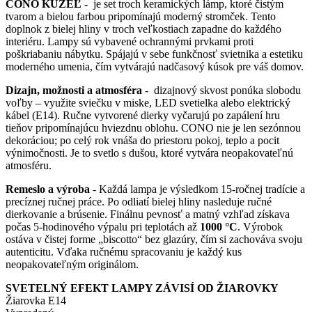
CONO KUŽEĽ -
je set troch keramických lámp, ktoré čistým
má
through
tvarom a bielou farbou pripomínajú moderný stromček. Tento
viacero
37,00€
doplnok z bielej hliny v troch veľkostiach zapadne do každého
variantov.
interiéru. Lampy sú vybavené ochrannými prvkami proti
Možnosti
poškriabaniu nábytku. Spájajú v sebe funkčnosť svietnika a estetiku
si
moderného umenia, čím vytvárajú nadčasový kúsok pre váš domov.
môžete
vybrať
Dizajn, možnosti a atmosféra
- dizajnový skvost ponúka slobodu
na
voľby – využite sviečku v miske, LED svetielka alebo elektrický
stránke
kábel (E14). Ručne vytvorené dierky vyčarujú po zapálení hru
produktu.
tieňov pripomínajúcu hviezdnu oblohu. CONO nie je len sezónnou
dekoráciou; po celý rok vnáša do priestoru pokoj, teplo a pocit
výnimočnosti. Je to svetlo s dušou, ktoré vytvára neopakovateľnú
atmosféru.
Remeslo a výroba
- Každá lampa je výsledkom 15-ročnej tradície a
precíznej ručnej práce. Po odliatí bielej hliny nasleduje ručné
dierkovanie a brúsenie. Finálnu pevnosť a matný vzhľad získava
počas 5-hodinového výpalu pri teplotách až
1000 °C
. Výrobok
ostáva v čistej forme „biscotto“ bez glazúry, čím si zachováva svoju
autenticitu. Vďaka ručnému spracovaniu je každý kus
neopakovateľným originálom.
SVETELNÝ EFEKT LAMPY ZÁVISÍ OD ŽIAROVKY
Žiarovka E14