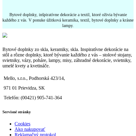
Bytové doplnky, inšpiratívne dekorácie a textil, ktoré oživia bývanie
každého z vás. V ponuke úžitková keramika, textil, bytové doplnky a krásne
lampy.
Bytové doplnky zo skla, keramiky, skla. Inspiratívne dekorácie na
stôl a rôzne doplnky, ktoré bývanie každého z vás – stolové stojany,
svietniky, vázy, poháre, lampy, misy, záhradné dekorácie, svietniky,
umelé kvety a kvetináče.
Mello, s.r.o., Podhorská 423/14,
971 01 Prievidza, SK
Telefón: (00421) 905-741-364
Servisné stránky
Cookies
Ako nakupovať
Reklamačný protokol