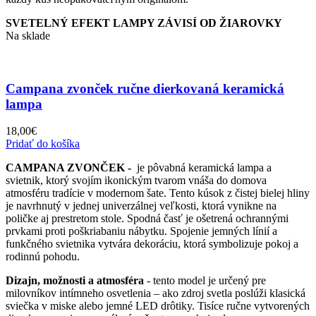
SVETELNÝ EFEKT LAMPY ZÁVISÍ OD ŽIAROVKY
Na sklade
Campana zvonček ručne dierkovaná keramická
lampa
18,00
€
Pridať do košíka
CAMPANA ZVONČEK -
je pôvabná keramická lampa a
svietnik, ktorý svojím ikonickým tvarom vnáša do domova
atmosféru tradície v modernom šate. Tento kúsok z čistej bielej hliny
je navrhnutý v jednej univerzálnej veľkosti, ktorá vynikne na
poličke aj prestretom stole. Spodná časť je ošetrená ochrannými
prvkami proti poškriabaniu nábytku. Spojenie jemných línií a
funkčného svietnika vytvára dekoráciu, ktorá symbolizuje pokoj a
rodinnú pohodu.
Dizajn, možnosti a atmosféra
- tento model je určený pre
milovníkov intímneho osvetlenia – ako zdroj svetla poslúži klasická
sviečka v miske alebo jemné LED drôtiky. Tisíce ručne vytvorených