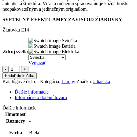
autentická štruktúra. Vďaka ručnému spracovaniu je každá hruška
neopakovateľným a jedinečným originálom.
SVETELNÝ EFEKT LAMPY ZÁVISÍ OD ŽIAROVKY
Žiarovka E14
Sviečka
Batéria
Zdroj svetla
Elektrika
Vymazať
množstvo
Pera
Pridať do košíka
hruška
Katalógové číslo:
-
Kategória:
Lampy
Značka:
talianska
-
ručne
Ďalšie informácie
dierkovaná
Informácie o dodaní tovaru
keramická
lampa
Ďalšie informácie
Hmotnosť
-
Rozmery
-
Farba
Biela