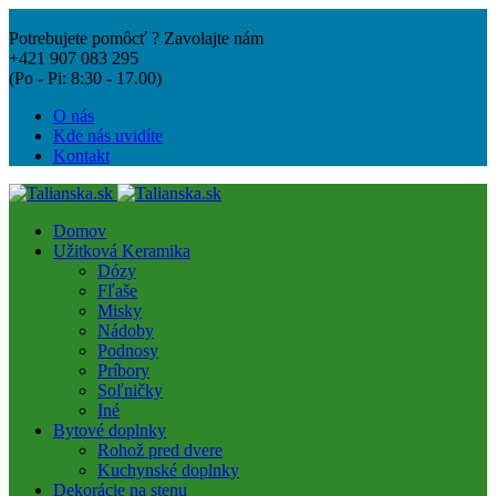
Potrebujete pomôcť ? Zavolajte nám
+421 907 083 295
(Po - Pi: 8:30 - 17.00)
O nás
Kde nás uvidíte
Kontakt
Domov
Užitková Keramika
Dózy
Fľaše
Misky
Nádoby
Podnosy
Príbory
Soľničky
Iné
Bytové doplnky
Rohož pred dvere
Kuchynské doplnky
Dekorácie na stenu