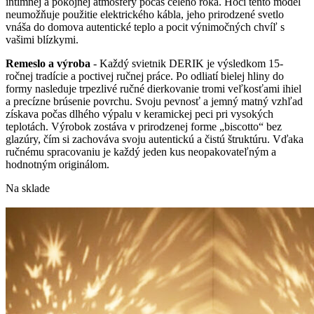
intímnej a pokojnej atmosféry počas celého roka. Hoci tento model
neumožňuje použitie elektrického kábla, jeho prirodzené svetlo
vnáša do domova autentické teplo a pocit výnimočných chvíľ s
vašimi blízkymi.
Remeslo a výroba
- Každý svietnik DERIK je výsledkom 15-
ročnej tradície a poctivej ručnej práce. Po odliatí bielej hliny do
formy nasleduje trpezlivé ručné dierkovanie tromi veľkosťami ihiel
a precízne brúsenie povrchu. Svoju pevnosť a jemný matný vzhľad
získava počas dlhého výpalu v keramickej peci pri vysokých
teplotách. Výrobok zostáva v prirodzenej forme „biscotto“ bez
glazúry, čím si zachováva svoju autentickú a čistú štruktúru. Vďaka
ručnému spracovaniu je každý jeden kus neopakovateľným a
hodnotným originálom.
Na sklade