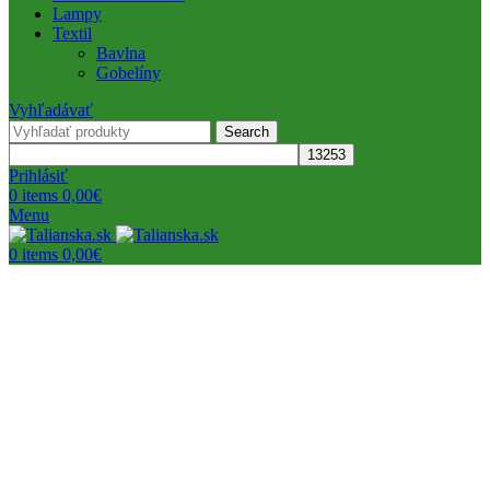
Lampy
Textil
Bavlna
Gobelíny
Vyhľadávať
Search
Prihlásiť
0
items
0,00
€
Menu
0
items
0,00
€