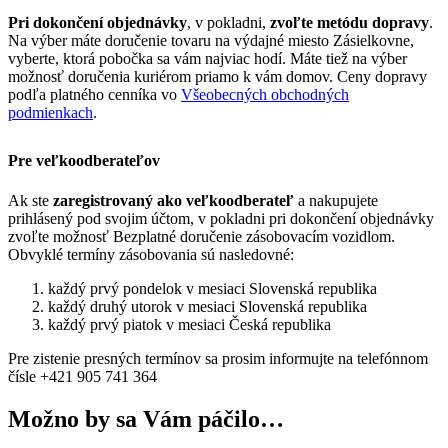
Pri dokončení objednávky
, v pokladni,
zvoľte metódu dopravy
.
Na výber máte doručenie tovaru na výdajné miesto Zásielkovne,
vyberte, ktorá pobočka sa vám najviac hodí. Máte tiež na výber
možnosť doručenia kuriérom priamo k vám domov. Ceny dopravy
podľa platného cenníka vo
Všeobecných obchodných
podmienkach
.
Pre veľkoodberateľov
Ak ste
zaregistrovaný ako veľkoodberateľ
a nakupujete
prihlásený pod svojim účtom, v pokladni pri dokončení objednávky
zvoľte možnosť Bezplatné doručenie zásobovacím vozidlom.
Obvyklé termíny zásobovania sú nasledovné:
každý prvý pondelok v mesiaci Slovenská republika
každý druhý utorok v mesiaci Slovenská republika
každý prvý piatok v mesiaci Česká republika
Pre zistenie presných termínov sa prosim informujte na telefónnom
čísle +421 905 741 364
Možno by sa Vám páčilo…