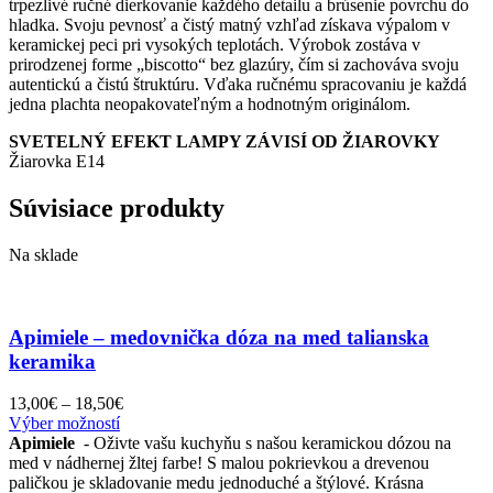
trpezlivé ručné dierkovanie každého detailu a brúsenie povrchu do
hladka. Svoju pevnosť a čistý matný vzhľad získava výpalom v
keramickej peci pri vysokých teplotách. Výrobok zostáva v
prirodzenej forme „biscotto“ bez glazúry, čím si zachováva svoju
autentickú a čistú štruktúru. Vďaka ručnému spracovaniu je každá
jedna plachta neopakovateľným a hodnotným originálom.
SVETELNÝ EFEKT LAMPY ZÁVISÍ OD ŽIAROVKY
Žiarovka E14
Súvisiace produkty
Na sklade
Apimiele – medovnička dóza na med talianska
keramika
Price
13,00
€
–
18,50
€
Tento
range:
Výber možností
produkt
13,00€
Apimiele
- Oživte vašu kuchyňu s našou keramickou dózou na
má
through
med v nádhernej žltej farbe! S malou pokrievkou a drevenou
viacero
18,50€
paličkou je skladovanie medu jednoduché a štýlové. Krásna