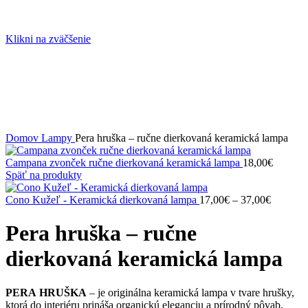
Klikni na zväčšenie
Domov
Lampy
Pera hruška – ručne dierkovaná keramická lampa
Campana zvonček ručne dierkovaná keramická lampa
18,00
€
Späť na produkty
Price
Cono Kužeľ - Keramická dierkovaná lampa
17,00
€
–
37,00
€
range:
17,00€
Pera hruška – ručne
through
37,00€
dierkovaná keramická lampa
PERA
HRUŠKA
– je originálna keramická lampa v tvare hrušky,
ktorá do interiéru prináša organickú eleganciu a prírodný pôvab.