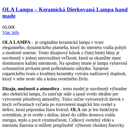
OLA Lampa – Keramická Dierkovaná Lampa hand
made
60,00
€
Viac info
OLA LAMPA -
je originálna keramická lampa v tvare
elegantného, dynamického plameňa, ktorý do interiéru vnáša pohyb
a moderné umenie. Tento dizajnový kúsok z čistej bielej hliny je
navrhnutý v jednej univerzálnej veľkosti, ktorá sa okamžite stane
dominantou každej miestnosti. Na spodnej strane je lampa vybavená
ochrannými prvkami proti poškriabaniu nábytku. Spojenie
organického tvaru a kvalitnej keramiky vytvára nadčasový doplnok,
ktorý v sebe nesie silu a krásu svetelného živlu.
Dizajn, možnosti a atmosféra
- tento model je navrhnutý výhradne
ako elektrická lampa, čo zaisťuje stále a jasné svetlo ideálne pre
vytvorenie pôsobivej atmosféry. Tisíce ručne vytvorených dierok v
troch veľkostiach vyčaria po rozsvietení magickú hru svetiel a
tieňov, ktorá pripomína žiaru hviezd.
OLA
nie je len funkčným
svietidlom, je to svetlo s dušou, ktoré do vášho domova vnáša
energiu, teplo a pocit výnimočnosti. Celkový svetelný efekt a
intenzitu žiarenia si môžete prispôsobiť výberom vhodnej žiarovky.