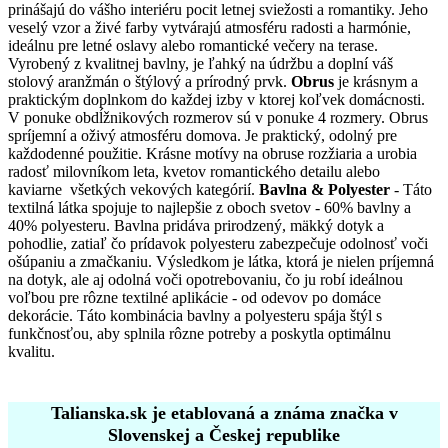
variantov.
prinášajú do vášho interiéru pocit letnej sviežosti a romantiky. Jeho
Možnosti
veselý vzor a živé farby vytvárajú atmosféru radosti a harmónie,
si
ideálnu pre letné oslavy alebo romantické večery na terase.
môžete
Vyrobený z kvalitnej bavlny, je ľahký na údržbu a doplní váš
vybrať
stolový aranžmán o štýlový a prírodný prvk.
Obrus
je krásnym a
na
praktickým doplnkom do každej izby v ktorej koľvek domácnosti.
stránke
V ponuke obdĺžnikových rozmerov sú v ponuke 4 rozmery. Obrus
produktu.
spríjemní a oživý atmosféru domova. Je praktický, odolný pre
každodenné použitie. Krásne motívy na obruse rozžiaria a urobia
radosť milovníkom leta, kvetov romantického detailu alebo
kaviarne všetkých vekových kategórií.
Bavlna & Polyester
- Táto
textilná látka spojuje to najlepšie z oboch svetov - 60% bavlny a
40% polyesteru. Bavlna pridáva prirodzený, mäkký dotyk a
pohodlie, zatiaľ čo prídavok polyesteru zabezpečuje odolnosť voči
ošúpaniu a zmačkaniu. Výsledkom je látka, ktorá je nielen príjemná
na dotyk, ale aj odolná voči opotrebovaniu, čo ju robí ideálnou
voľbou pre rôzne textilné aplikácie - od odevov po domáce
dekorácie. Táto kombinácia bavlny a polyesteru spája štýl s
funkčnosťou, aby splnila rôzne potreby a poskytla optimálnu
kvalitu.
Talianska.sk je etablovaná a známa značka v
Slovenskej a Českej republike