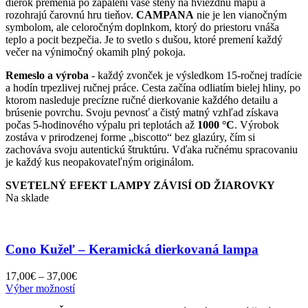
dierok premenia po zapálení vaše steny na hviezdnu mapu a
rozohrajú čarovnú hru tieňov.
CAMPANA
nie je len vianočným
symbolom, ale celoročným doplnkom, ktorý do priestoru vnáša
teplo a pocit bezpečia. Je to svetlo s dušou, ktoré premení každý
večer na výnimočný okamih plný pokoja.
Remeslo a výroba
- každý zvonček je výsledkom 15-ročnej tradície
a hodín trpezlivej ručnej práce. Cesta začína odliatím bielej hliny, po
ktorom nasleduje precízne ručné dierkovanie každého detailu a
brúsenie povrchu. Svoju pevnosť a čistý matný vzhľad získava
počas 5-hodinového výpalu pri teplotách až
1000 °C
. Výrobok
zostáva v prirodzenej forme „biscotto“ bez glazúry, čím si
zachováva svoju autentickú štruktúru. Vďaka ručnému spracovaniu
je každý kus neopakovateľným originálom.
SVETELNÝ EFEKT LAMPY ZÁVISÍ OD ŽIAROVKY
Na sklade
Cono Kužeľ – Keramická dierkovaná lampa
Price
17,00
€
–
37,00
€
Tento
range:
Výber možností
produkt
17,00€