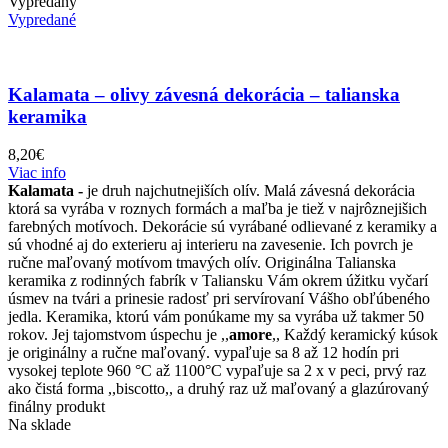
Vypredaný
Vypredané
Kalamata – olivy závesná dekorácia – talianska
keramika
8,20
€
Viac info
Kalamata -
je druh najchutnejiších olív. Malá závesná dekorácia
ktorá sa vyrába v roznych formách a maľba je tiež v najrôznejišich
farebných motívoch. Dekorácie sú vyrábané odlievané z keramiky a
sú vhodné aj do exterieru aj interieru na zavesenie. Ich povrch je
ručne maľovaný motívom tmavých olív. Originálna Talianska
keramika z rodinných fabrík v Taliansku Vám okrem úžitku vyčarí
úsmev na tvári a prinesie radosť pri servírovaní Vášho obľúbeného
jedla. Keramika, ktorú vám ponúkame my sa vyrába už takmer 50
rokov. Jej tajomstvom úspechu je ,,
amore
,, Každý keramický kúsok
je originálny a ručne maľovaný. vypaľuje sa 8 až 12 hodín pri
vysokej teplote 960 °C až 1100°C vypaľuje sa 2 x v peci, prvý raz
ako čistá forma ,,biscotto,, a druhý raz už maľovaný a glazúrovaný
finálny produkt
Na sklade