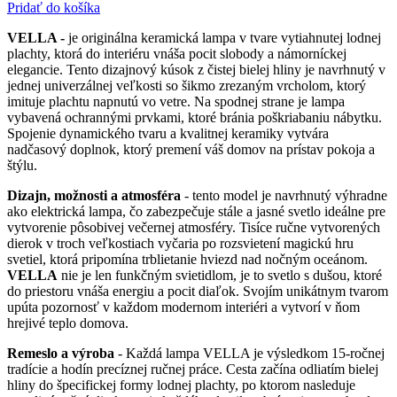
Pridať do košíka
VELLA -
je originálna keramická lampa v tvare vytiahnutej lodnej
plachty, ktorá do interiéru vnáša pocit slobody a námorníckej
elegancie. Tento dizajnový kúsok z čistej bielej hliny je navrhnutý v
jednej univerzálnej veľkosti so šikmo zrezaným vrcholom, ktorý
imituje plachtu napnutú vo vetre. Na spodnej strane je lampa
vybavená ochrannými prvkami, ktoré bránia poškriabaniu nábytku.
Spojenie dynamického tvaru a kvalitnej keramiky vytvára
nadčasový doplnok, ktorý premení váš domov na prístav pokoja a
štýlu.
Dizajn, možnosti a atmosféra
- tento model je navrhnutý výhradne
ako elektrická lampa, čo zabezpečuje stále a jasné svetlo ideálne pre
vytvorenie pôsobivej večernej atmosféry. Tisíce ručne vytvorených
dierok v troch veľkostiach vyčaria po rozsvietení magickú hru
svetiel, ktorá pripomína trblietanie hviezd nad nočným oceánom.
VELLA
nie je len funkčným svietidlom, je to svetlo s dušou, ktoré
do priestoru vnáša energiu a pocit diaľok. Svojím unikátnym tvarom
upúta pozornosť v každom modernom interiéri a vytvorí v ňom
hrejivé teplo domova.
Remeslo a výroba
- Každá lampa VELLA je výsledkom 15-ročnej
tradície a hodín precíznej ručnej práce. Cesta začína odliatím bielej
hliny do špecifickej formy lodnej plachty, po ktorom nasleduje