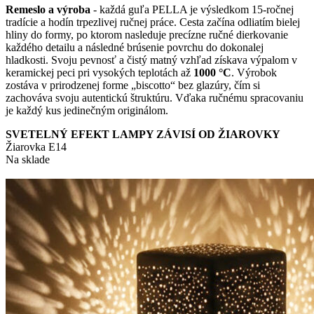
Remeslo a výroba
- každá guľa PELLA je výsledkom 15-ročnej
tradície a hodín trpezlivej ručnej práce. Cesta začína odliatím bielej
hliny do formy, po ktorom nasleduje precízne ručné dierkovanie
každého detailu a následné brúsenie povrchu do dokonalej
hladkosti. Svoju pevnosť a čistý matný vzhľad získava výpalom v
keramickej peci pri vysokých teplotách až
1000 °C
. Výrobok
zostáva v prirodzenej forme „biscotto“ bez glazúry, čím si
zachováva svoju autentickú štruktúru. Vďaka ručnému spracovaniu
je každý kus jedinečným originálom.
SVETELNÝ EFEKT LAMPY ZÁVISÍ OD ŽIAROVKY
Žiarovka E14
Na sklade