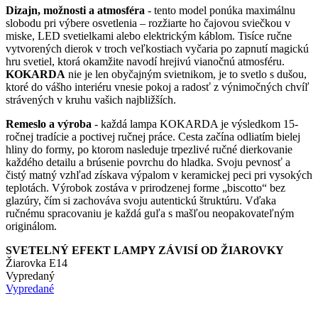
Dizajn, možnosti a atmosféra
- tento model ponúka maximálnu
produktu.
slobodu pri výbere osvetlenia – rozžiarte ho čajovou sviečkou v
miske, LED svetielkami alebo elektrickým káblom. Tisíce ručne
vytvorených dierok v troch veľkostiach vyčaria po zapnutí magickú
hru svetiel, ktorá okamžite navodí hrejivú vianočnú atmosféru.
KOKARDA
nie je len obyčajným svietnikom, je to svetlo s dušou,
ktoré do vášho interiéru vnesie pokoj a radosť z výnimočných chvíľ
strávených v kruhu vašich najbližších.
Remeslo a výroba
- každá lampa KOKARDA je výsledkom 15-
ročnej tradície a poctivej ručnej práce. Cesta začína odliatím bielej
hliny do formy, po ktorom nasleduje trpezlivé ručné dierkovanie
každého detailu a brúsenie povrchu do hladka. Svoju pevnosť a
čistý matný vzhľad získava výpalom v keramickej peci pri vysokých
teplotách. Výrobok zostáva v prirodzenej forme „biscotto“ bez
glazúry, čím si zachováva svoju autentickú štruktúru. Vďaka
ručnému spracovaniu je každá guľa s mašľou neopakovateľným
originálom.
SVETELNÝ EFEKT LAMPY ZÁVISÍ OD ŽIAROVKY
Žiarovka E14
Vypredaný
Vypredané