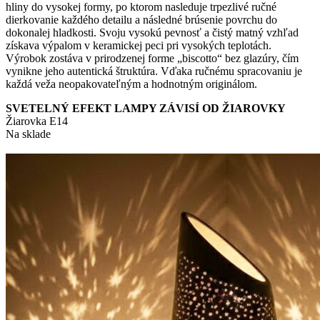
hliny do vysokej formy, po ktorom nasleduje trpezlivé ručné
dierkovanie každého detailu a následné brúsenie povrchu do
dokonalej hladkosti. Svoju vysokú pevnosť a čistý matný vzhľad
získava výpalom v keramickej peci pri vysokých teplotách.
Výrobok zostáva v prirodzenej forme „biscotto“ bez glazúry, čím
vynikne jeho autentická štruktúra. Vďaka ručnému spracovaniu je
každá veža neopakovateľným a hodnotným originálom.
SVETELNÝ EFEKT LAMPY ZÁVISÍ OD ŽIAROVKY
Žiarovka E14
Na sklade