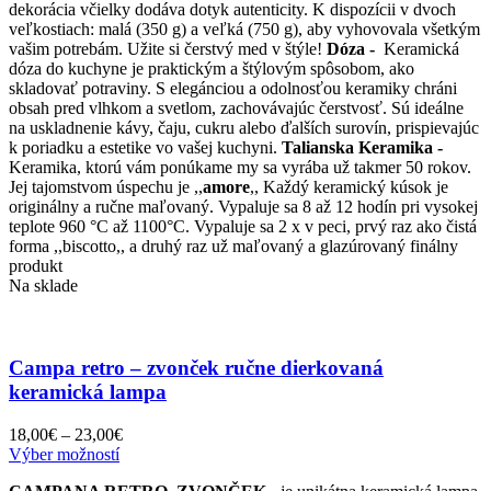
variantov.
dekorácia včielky dodáva dotyk autenticity. K dispozícii v dvoch
Možnosti
veľkostiach: malá (350 g) a veľká (750 g), aby vyhovovala všetkým
si
vašim potrebám. Užite si čerstvý med v štýle!
Dóza -
Keramická
môžete
dóza do kuchyne je praktickým a štýlovým spôsobom, ako
vybrať
skladovať potraviny. S elegánciou a odolnosťou keramiky chráni
na
obsah pred vlhkom a svetlom, zachovávajúc čerstvosť. Sú ideálne
stránke
na uskladnenie kávy, čaju, cukru alebo ďalších surovín, prispievajúc
produktu.
k poriadku a estetike vo vašej kuchyni.
Talianska Keramika -
Keramika, ktorú vám ponúkame my sa vyrába už takmer 50 rokov.
Jej tajomstvom úspechu je ,,
amore
,, Každý keramický kúsok je
originálny a ručne maľovaný. Vypaluje sa 8 až 12 hodín pri vysokej
teplote 960 °C až 1100°C. Vypaluje sa 2 x v peci, prvý raz ako čistá
forma ,,biscotto,, a druhý raz už maľovaný a glazúrovaný finálny
produkt
Na sklade
Campa retro – zvonček ručne dierkovaná
keramická lampa
Price
18,00
€
–
23,00
€
Tento
range:
Výber možností
produkt
18,00€