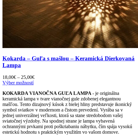
Kokarda – Guľa s mašlou – Keramická Dierkovaná
Lampa
Price
18,00
€
–
25,00
€
Tento
range:
Výber možností
produkt
18,00€
KOKARDA VIANOČNA GUĽA LAMPA -
je originálna
má
through
keramická lampa v tvare vianočnej gule zdobenej elegantnou
viacero
25,00€
mašľou. Tento dizajnový kúsok z bielej hliny predstavuje ikonický
variantov.
symbol sviatkov v modernom a čistom prevedení. Vyrába sa v
Možnosti
jednej univerzálnej veľkosti, ktorá sa stane stredobodom vašej
si
sviatočnej výzdoby. Na spodnej strane je lampa vybavená
môžete
ochrannými prvkami proti poškriabaniu nábytku, čím spája vysokú
vybrať
estetickú hodnotu s praktickým využitím vo vašom domove.
na
stránke