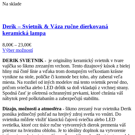
Na sklade
Derik – Svietnik & Váza ručne dierkovaná
keramická lampa
Price
8,00
€
–
23,00
€
range:
Tento
Výber možností
8,00€
produkt
DERIK SVIETNIK -
je originálny keramický svietnik v tvare
through
má
vajíčka so šikmo zrezaným vrchom. Tento dizajnový kúsok z bielej
23,00€
viacero
hliny má čisté línie a vďaka trom dostupným veľkostiam krásne
variantov.
vynikne na stole, poličke či komode bez toho, aby zaberal veľa
Možnosti
miesta. Na rozdiel od iných modelov má tento svietnik pevné dno,
si
pričom sviečka alebo LED drôtik sa doň vkladajú z vrchnej strany.
môžete
Spodná časť je ošetrená ochrannými prvkami, ktoré chránia váš
vybrať
nábytok pred poškriabaním a zabezpečujú stabilitu.
na
stránke
Dizajn, možnosti a atmosféra
- šikmo zrezaný tvar svietnika Derik
produktu.
ponúka jedinečný pohľad na hrejivý zdroj svetla vo vnútri. Do
svietnika môžete vložiť klasickú čajovú sviečku alebo LED
svetielka, ktoré cez tisíce ručne vytvorených dierok premenia váš
priestor na hviezdnu oblohu. Je to ideálny doplnok na vytvorenie