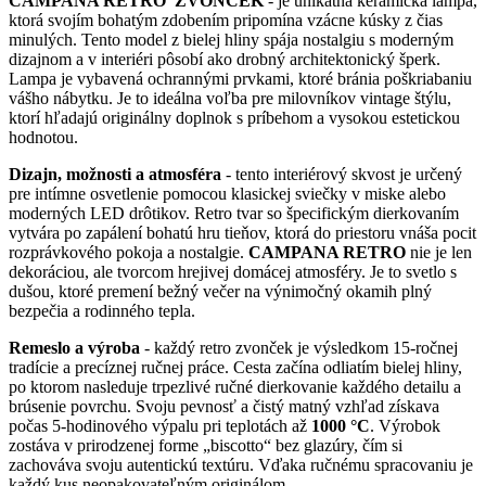
CAMPANA RETRO
ZVONČEK
- je unikátna keramická lampa,
má
through
ktorá svojím bohatým zdobením pripomína vzácne kúsky z čias
viacero
23,00€
minulých. Tento model z bielej hliny spája nostalgiu s moderným
variantov.
dizajnom a v interiéri pôsobí ako drobný architektonický šperk.
Možnosti
Lampa je vybavená ochrannými prvkami, ktoré bránia poškriabaniu
si
vášho nábytku. Je to ideálna voľba pre milovníkov vintage štýlu,
môžete
ktorí hľadajú originálny doplnok s príbehom a vysokou estetickou
vybrať
hodnotou.
na
stránke
Dizajn, možnosti a atmosféra
- tento interiérový skvost je určený
produktu.
pre intímne osvetlenie pomocou klasickej sviečky v miske alebo
moderných LED drôtikov. Retro tvar so špecifickým dierkovaním
vytvára po zapálení bohatú hru tieňov, ktorá do priestoru vnáša pocit
rozprávkového pokoja a nostalgie.
CAMPANA RETRO
nie je len
dekoráciou, ale tvorcom hrejivej domácej atmosféry. Je to svetlo s
dušou, ktoré premení bežný večer na výnimočný okamih plný
bezpečia a rodinného tepla.
Remeslo a výroba
- každý retro zvonček je výsledkom 15-ročnej
tradície a precíznej ručnej práce. Cesta začína odliatím bielej hliny,
po ktorom nasleduje trpezlivé ručné dierkovanie každého detailu a
brúsenie povrchu. Svoju pevnosť a čistý matný vzhľad získava
počas 5-hodinového výpalu pri teplotách až
1000 °C
. Výrobok
zostáva v prirodzenej forme „biscotto“ bez glazúry, čím si
zachováva svoju autentickú textúru. Vďaka ručnému spracovaniu je
každý kus neopakovateľným originálom.