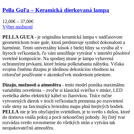
Pella Guľa – Keramická dierkovaná lampa
Price
12,00
€
–
37,00
€
Tento
range:
Výber možností
produkt
12,00€
PELLA GUĽA -
je originálna keramická lampa v nadčasovom
má
through
geometrickom tvare gule, ktorá predstavuje symbol dokonalosti a
viacero
37,00€
harmónie. Tento univerzálny kúsok z bielej hliny sa vyrába až v
variantov.
štyroch veľkostiach, čo vám umožňuje vytvárať v interiéri pôsobivé
Možnosti
svetelné kompozície. Na spodnej strane je lampa vybavená
si
ochrannými prvkami, ktoré bránia poškriabaniu nábytku. Vďaka
môžete
svojmu čistému dizajnu je ideálnou dekoráciou vhodnou na
vybrať
celoročné používanie v akomkoľvek modernom priestore.
na
stránke
Dizajn, možnosti a atmosféra
- tento model ponúka maximálnu
produktu.
variabilitu osvetlenia – zvoľte si klasickú sviečku v miske, LED
svetielka alebo elektrický kábel so žiarovkou. Tisíce ručne
vytvorených dierok v troch veľkostiach premenia po rozsvietení
vaše steny na fascinujúcu hviezdnu mapu plnú hrejivých bodiek.
PELLA
nie je len obyčajným svietidlom, je to svetlo s dušou, ktoré
do domova vnáša pokoj a pocit nekonečnej pohody. Jej čistý tvar
rozvádza svetlo rovnomerne do všetkých strán a vytvára tak
neopakovateľnú atmosféru.