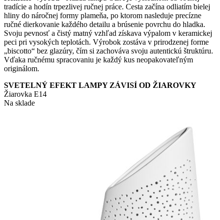
tradície a hodín trpezlivej ručnej práce. Cesta začína odliatím bielej
hliny do náročnej formy plameňa, po ktorom nasleduje precízne
ručné dierkovanie každého detailu a brúsenie povrchu do hladka.
Svoju pevnosť a čistý matný vzhľad získava výpalom v keramickej
peci pri vysokých teplotách. Výrobok zostáva v prirodzenej forme
„biscotto“ bez glazúry, čím si zachováva svoju autentickú štruktúru.
Vďaka ručnému spracovaniu je každý kus neopakovateľným
originálom.
SVETELNÝ EFEKT LAMPY ZÁVISÍ OD ŽIAROVKY
Žiarovka E14
Na sklade