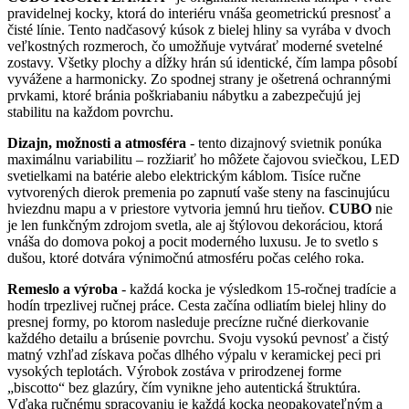
pravidelnej kocky, ktorá do interiéru vnáša geometrickú presnosť a
čisté línie. Tento nadčasový kúsok z bielej hliny sa vyrába v dvoch
veľkostných rozmeroch, čo umožňuje vytvárať moderné svetelné
zostavy. Všetky plochy a dĺžky hrán sú identické, čím lampa pôsobí
vyvážene a harmonicky. Zo spodnej strany je ošetrená ochrannými
prvkami, ktoré bránia poškriabaniu nábytku a zabezpečujú jej
stabilitu na každom povrchu.
Dizajn, možnosti a atmosféra
- tento dizajnový svietnik ponúka
maximálnu variabilitu – rozžiariť ho môžete čajovou sviečkou, LED
svetielkami na batérie alebo elektrickým káblom. Tisíce ručne
vytvorených dierok premenia po zapnutí vaše steny na fascinujúcu
hviezdnu mapu a v priestore vytvoria jemnú hru tieňov.
CUBO
nie
je len funkčným zdrojom svetla, ale aj štýlovou dekoráciou, ktorá
vnáša do domova pokoj a pocit moderného luxusu. Je to svetlo s
dušou, ktoré dotvára výnimočnú atmosféru počas celého roka.
Remeslo a výroba
- každá kocka je výsledkom 15-ročnej tradície a
hodín trpezlivej ručnej práce. Cesta začína odliatím bielej hliny do
presnej formy, po ktorom nasleduje precízne ručné dierkovanie
každého detailu a brúsenie povrchu. Svoju vysokú pevnosť a čistý
matný vzhľad získava počas dlhého výpalu v keramickej peci pri
vysokých teplotách. Výrobok zostáva v prirodzenej forme
„biscotto“ bez glazúry, čím vynikne jeho autentická štruktúra.
Vďaka ručnému spracovaniu je každá kocka neopakovateľným a