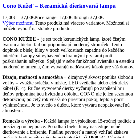
Cono Kužeľ – Keramická dierkovaná lampa
17,00
€
–
37,00
€
Price range: 17,00€ through 37,00€
Výber možností
Tento produkt má viacero variantov. Možnosti si
môžete vybrať na stránke produktu.
CONO KUŽEĽ -
je set troch keramických lámp, ktoré čistým
tvarom a bielou farbou pripomínajú moderný stromček. Tento
doplnok z bielej hliny v troch veľkostiach zapadne do každého
interiéru. Lampy sú vybavené ochrannými prvkami proti
poškriabaniu nábytku. Spájajú v sebe funkčnosť svietnika a estetiku
moderného umenia, čím vytvárajú nadčasový kúsok pre váš domov.
Dizajn, možnosti a atmosféra
- dizajnový skvost ponúka slobodu
voľby – využite sviečku v miske, LED svetielka alebo elektrický
kábel (E14). Ručne vytvorené dierky vyčarujú po zapálení hru
tieňov pripomínajúcu hviezdnu oblohu. CONO nie je len sezónnou
dekoráciou; po celý rok vnáša do priestoru pokoj, teplo a pocit
výnimočnosti. Je to svetlo s dušou, ktoré vytvára neopakovateľnú
atmosféru.
Remeslo a výroba
- Každá lampa je výsledkom 15-ročnej tradície a
precíznej ručnej práce. Po odliatí bielej hliny nasleduje ručné
dierkovanie a brúsenie. Finálnu pevnosť a matný vzhľad získava
počas 5-hodinového výpalu pri teplotách až
1000 °C
. Výrobok