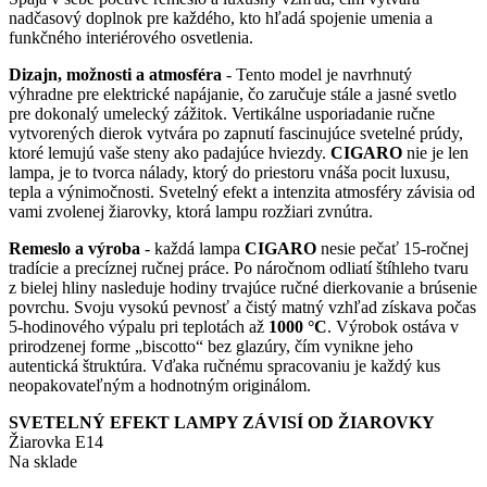
nadčasový doplnok pre každého, kto hľadá spojenie umenia a
funkčného interiérového osvetlenia.
Dizajn, možnosti a atmosféra
- Tento model je navrhnutý
výhradne pre elektrické napájanie, čo zaručuje stále a jasné svetlo
pre dokonalý umelecký zážitok. Vertikálne usporiadanie ručne
vytvorených dierok vytvára po zapnutí fascinujúce svetelné prúdy,
ktoré lemujú vaše steny ako padajúce hviezdy.
CIGARO
nie je len
lampa, je to tvorca nálady, ktorý do priestoru vnáša pocit luxusu,
tepla a výnimočnosti. Svetelný efekt a intenzita atmosféry závisia od
vami zvolenej žiarovky, ktorá lampu rozžiari zvnútra.
Remeslo a výroba
- každá lampa
CIGARO
nesie pečať 15-ročnej
tradície a precíznej ručnej práce. Po náročnom odliatí štíhleho tvaru
z bielej hliny nasleduje hodiny trvajúce ručné dierkovanie a brúsenie
povrchu. Svoju vysokú pevnosť a čistý matný vzhľad získava počas
5-hodinového výpalu pri teplotách až
1000 °C
. Výrobok ostáva v
prirodzenej forme „biscotto“ bez glazúry, čím vynikne jeho
autentická štruktúra. Vďaka ručnému spracovaniu je každý kus
neopakovateľným a hodnotným originálom.
SVETELNÝ EFEKT LAMPY ZÁVISÍ OD ŽIAROVKY
Žiarovka E14
Na sklade