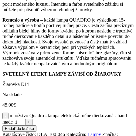
pocit moderného luxusu. Intenzitu a farbu svetelného zážitku si
môžete prispôsobiť výberom vhodnej žiarovky.
Remeslo a výroba
– každá lampa QUADRO je výsledkom 15-
ročnej tradície a hodín poctivej ručnej práce. Cesta začína precíznym
odliatím bielej hliny do formy kvádra, po ktorom nasleduje trpezlivé
ručné dierkovanie každého detailu a následné brúsenie povrchu do
dokonalej hladkosti. Svoju vysokú pevnosť a čistý matný vzhľad
získava výpalom v keramickej peci pri vysokých teplotách.
Výrobok zostáva v prirodzenej forme „biscotto“ bez glazúry, čím si
zachováva svoju autentickú štruktúru. Vďaka ručnému spracovaniu
je každý kváder neopakovateľným a hodnotným originálom.
SVETELNÝ EFEKT LAMPY ZÁVISÍ OD ŽIAROVKY
Žiarovka E14
Na sklade
45,00
€
množstvo Quadro - lampa elektrická ručne dierkovaná - hand
made
Pridať do košíka
Katalógové číslo:
DLA-100-046
Kategória:
Lampy
Značka: