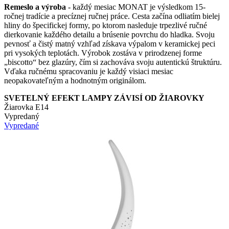
Remeslo a výroba
- každý mesiac MONAT je výsledkom 15-
ročnej tradície a precíznej ručnej práce. Cesta začína odliatím bielej
hliny do špecifickej formy, po ktorom nasleduje trpezlivé ručné
dierkovanie každého detailu a brúsenie povrchu do hladka. Svoju
pevnosť a čistý matný vzhľad získava výpalom v keramickej peci
pri vysokých teplotách. Výrobok zostáva v prirodzenej forme
„biscotto“ bez glazúry, čím si zachováva svoju autentickú štruktúru.
Vďaka ručnému spracovaniu je každý visiaci mesiac
neopakovateľným a hodnotným originálom.
SVETELNÝ EFEKT LAMPY ZÁVISÍ OD ŽIAROVKY
Žiarovka E14
Vypredaný
Vypredané