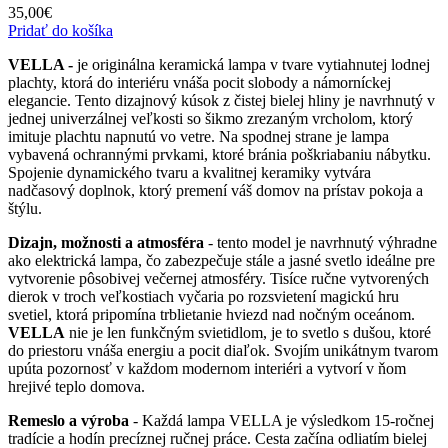
35,00
€
Pridať do košíka
VELLA -
je originálna keramická lampa v tvare vytiahnutej lodnej
plachty, ktorá do interiéru vnáša pocit slobody a námorníckej
elegancie. Tento dizajnový kúsok z čistej bielej hliny je navrhnutý v
jednej univerzálnej veľkosti so šikmo zrezaným vrcholom, ktorý
imituje plachtu napnutú vo vetre. Na spodnej strane je lampa
vybavená ochrannými prvkami, ktoré bránia poškriabaniu nábytku.
Spojenie dynamického tvaru a kvalitnej keramiky vytvára
nadčasový doplnok, ktorý premení váš domov na prístav pokoja a
štýlu.
Dizajn, možnosti a atmosféra
- tento model je navrhnutý výhradne
ako elektrická lampa, čo zabezpečuje stále a jasné svetlo ideálne pre
vytvorenie pôsobivej večernej atmosféry. Tisíce ručne vytvorených
dierok v troch veľkostiach vyčaria po rozsvietení magickú hru
svetiel, ktorá pripomína trblietanie hviezd nad nočným oceánom.
VELLA
nie je len funkčným svietidlom, je to svetlo s dušou, ktoré
do priestoru vnáša energiu a pocit diaľok. Svojím unikátnym tvarom
upúta pozornosť v každom modernom interiéri a vytvorí v ňom
hrejivé teplo domova.
Remeslo a výroba
- Každá lampa VELLA je výsledkom 15-ročnej
tradície a hodín precíznej ručnej práce. Cesta začína odliatím bielej