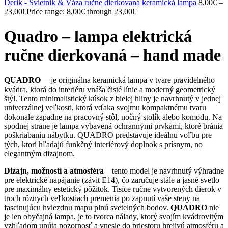
Derik - Svietnik & Váza ručne dierkovaná keramická lampa
8,00
€
–
23,00
€
Price range: 8,00€ through 23,00€
Quadro – lampa elektrická
ručne dierkovaná – hand made
QUADRO
– je originálna keramická lampa v tvare pravidelného
kvádra, ktorá do interiéru vnáša čisté línie a moderný geometrický
štýl. Tento minimalistický kúsok z bielej hliny je navrhnutý v jednej
univerzálnej veľkosti, ktorá vďaka svojmu kompaktnému tvaru
dokonale zapadne na pracovný stôl, nočný stolík alebo komodu. Na
spodnej strane je lampa vybavená ochrannými prvkami, ktoré bránia
poškriabaniu nábytku. QUADRO predstavuje ideálnu voľbu pre
tých, ktorí hľadajú funkčný interiérový doplnok s prísnym, no
elegantným dizajnom.
Dizajn, možnosti a atmosféra
– tento model je navrhnutý výhradne
pre elektrické napájanie (závit E14), čo zaručuje stále a jasné svetlo
pre maximálny estetický pôžitok. Tisíce ručne vytvorených dierok v
troch rôznych veľkostiach premenia po zapnutí vaše steny na
fascinujúcu hviezdnu mapu plnú svetelných bodov.
QUADRO
nie
je len obyčajná lampa, je to tvorca nálady, ktorý svojím kvádrovitým
vzhľadom upúta pozornosť a vnesie do priestoru hrejivú atmosféru a