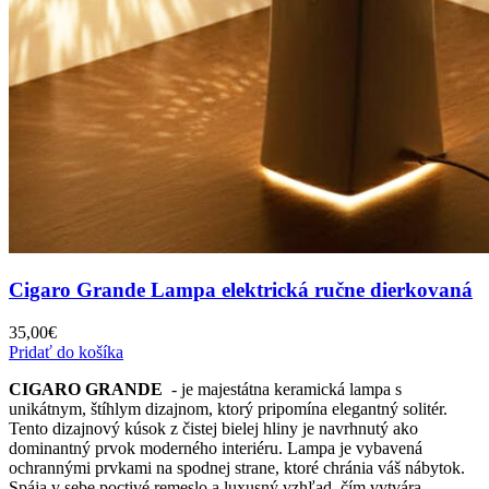
Cigaro Grande Lampa elektrická ručne dierkovaná
35,00
€
Pridať do košíka
CIGARO GRANDE
- je majestátna keramická lampa s
unikátnym, štíhlym dizajnom, ktorý pripomína elegantný solitér.
Tento dizajnový kúsok z čistej bielej hliny je navrhnutý ako
dominantný prvok moderného interiéru. Lampa je vybavená
ochrannými prvkami na spodnej strane, ktoré chránia váš nábytok.
Spája v sebe poctivé remeslo a luxusný vzhľad, čím vytvára