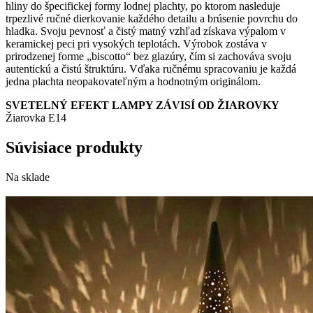
hliny do špecifickej formy lodnej plachty, po ktorom nasleduje
trpezlivé ručné dierkovanie každého detailu a brúsenie povrchu do
hladka. Svoju pevnosť a čistý matný vzhľad získava výpalom v
keramickej peci pri vysokých teplotách. Výrobok zostáva v
prirodzenej forme „biscotto“ bez glazúry, čím si zachováva svoju
autentickú a čistú štruktúru. Vďaka ručnému spracovaniu je každá
jedna plachta neopakovateľným a hodnotným originálom.
SVETELNÝ EFEKT LAMPY ZÁVISÍ OD ŽIAROVKY
Žiarovka E14
Súvisiace produkty
Na sklade