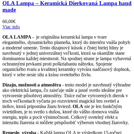
OLA Lampa – Keramická Dierkovaná Lampa hand
made
60,00
€
Viac info
OLA LAMPA -
je originálna keramická lampa v tvare
elegantného, dynamického plameňa, ktorý do interiéru vnáša pohyb
a moderné umenie. Tento dizajnový kúsok z čistej bielej hliny je
navrhnutý v jednej univerzálnej veľkosti, ktorá sa okamžite stane
dominantou každej miestnosti. Na spodnej strane je lampa vybavená
ochrannými prvkami proti poškriabaniu nábytku. Spojenie
organického tvaru a kvalitnej keramiky vytvára nadčasový doplnok,
ktorý v sebe nesie silu a krásu svetelného živlu.
Dizajn, možnosti a atmosféra
- tento model je navrhnutý výhradne
ako elektrická lampa, čo zaisťuje stále a jasné svetlo ideálne pre
vytvorenie pôsobivej atmosféry. Tisíce ručne vytvorených dierok v
troch veľkostiach vyčaria po rozsvietení magickú hru svetiel a
tieňov, ktorá pripomína žiaru hviezd.
OLA
nie je len funkčným
svietidlom, je to svetlo s dušou, ktoré do vášho domova vnáša
energiu, teplo a pocit výnimočnosti. Celkový svetelný efekt a
intenzitu žiarenia si môžete prispôsobiť výberom vhodnej žiarovky.
Remeslo výroba
- Každá lampa OLA je výsledkom 15-ročnej