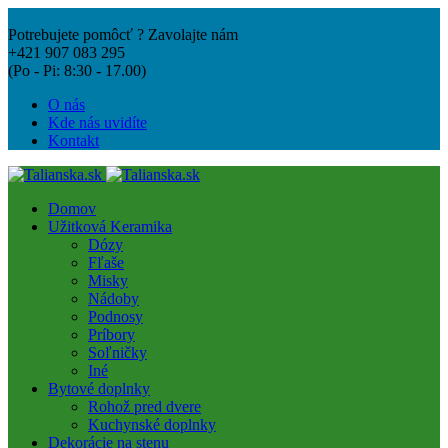
Potrebujete pomôcť ? Zavolajte nám
+421 907 083 295
(Po - Pi: 8:30 - 17.00)
O nás
Kde nás uvidíte
Kontakt
Domov
Užitková Keramika
Dózy
Fľaše
Misky
Nádoby
Podnosy
Príbory
Soľničky
Iné
Bytové doplnky
Rohož pred dvere
Kuchynské doplnky
Dekorácie na stenu