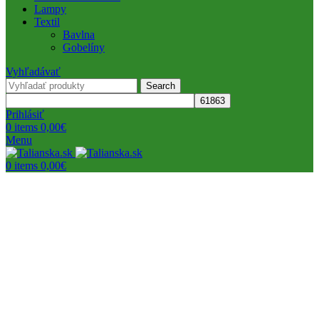
Lampy
Textil
Bavlna
Gobelíny
Vyhľadávať
Search
Prihlásiť
0
items
0,00
€
Menu
0
items
0,00
€