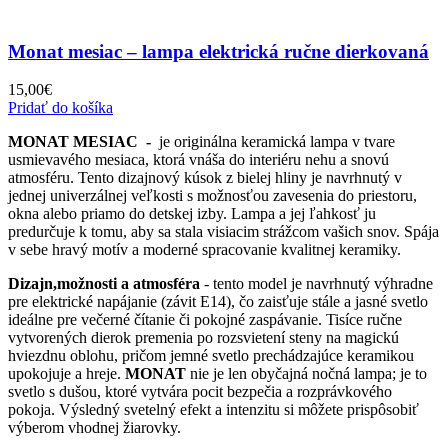
Monat mesiac – lampa elektrická ručne dierkovaná
15,00
€
Pridať do košíka
MONAT MESIAC -
je originálna keramická lampa v tvare
usmievavého mesiaca, ktorá vnáša do interiéru nehu a snovú
atmosféru. Tento dizajnový kúsok z bielej hliny je navrhnutý v
jednej univerzálnej veľkosti s možnosťou zavesenia do priestoru,
okna alebo priamo do detskej izby. Lampa a jej ľahkosť ju
predurčuje k tomu, aby sa stala visiacim strážcom vašich snov. Spája
v sebe hravý motív a moderné spracovanie kvalitnej keramiky.
Dizajn,možnosti a atmosféra
- tento model je navrhnutý výhradne
pre elektrické napájanie (závit E14), čo zaisťuje stále a jasné svetlo
ideálne pre večerné čítanie či pokojné zaspávanie. Tisíce ručne
vytvorených dierok premenia po rozsvietení steny na magickú
hviezdnu oblohu, pričom jemné svetlo prechádzajúce keramikou
upokojuje a hreje.
MONAT
nie je len obyčajná nočná lampa; je to
svetlo s dušou, ktoré vytvára pocit bezpečia a rozprávkového
pokoja. Výsledný svetelný efekt a intenzitu si môžete prispôsobiť
výberom vhodnej žiarovky.