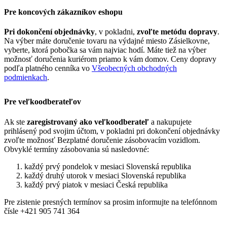
Pre koncových zákazníkov eshopu
Pri dokončení objednávky
, v pokladni,
zvoľte metódu dopravy
.
Na výber máte doručenie tovaru na výdajné miesto Zásielkovne,
vyberte, ktorá pobočka sa vám najviac hodí. Máte tiež na výber
možnosť doručenia kuriérom priamo k vám domov. Ceny dopravy
podľa platného cenníka vo
Všeobecných obchodných
podmienkach
.
Pre veľkoodberateľov
Ak ste
zaregistrovaný ako veľkoodberateľ
a nakupujete
prihlásený pod svojim účtom, v pokladni pri dokončení objednávky
zvoľte možnosť Bezplatné doručenie zásobovacím vozidlom.
Obvyklé termíny zásobovania sú nasledovné:
každý prvý pondelok v mesiaci Slovenská republika
každý druhý utorok v mesiaci Slovenská republika
každý prvý piatok v mesiaci Česká republika
Pre zistenie presných termínov sa prosim informujte na telefónnom
čísle +421 905 741 364