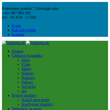
Potrebujete pomôcť ? Zavolajte nám
+421 907 083 295
(Po - Pi: 8:30 - 17.00)
O nás
Kde nás uvidíte
Kontakt
Domov
Užitková Keramika
Dózy
Fľaše
Misky
Nádoby
Podnosy
Príbory
Soľničky
Iné
Bytové doplnky
Rohož pred dvere
Kuchynské doplnky
Dekorácie na stenu