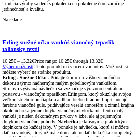
Tradicia výroby sa dedí s pokolenia na pokolenie čom zaručuje
jedinečnosť a kvalitu.
Na sklade
Erling snežné očko vankúš vianočný trpaslík
taliansky textil
10,25
€
–
13,32
€
Price range: 10,25€ through 13,32€
Výber možností
Tento produkt má viacero variantov. Možnosti si
môžete vybrať na stránke produktu.
Erling - Snežné Očko -
Pridajte šmrnc do vášho vianočného
dekoru s týmto nádherným malým gobelínovým vankúšom.
Strojovo vyšívaná návliečka sa vyznačuje výraznou centrálnou
postavou - vianočným trpaslíkom Erlingom, ktorý okúzľuje svojou
veľkou striebornou čiapkou a dlhou bielou bradou. Popri tancujú
farebné vianočné gule, pridávajúce veselú atmosféru a zimná krajina
okolo neho sa jemne dotýka vianočnými vločkami. Tento malý
vankúš je nielen dekoračným prvkov v izbe, ale aj príjemným
dotykom vianočnej pohody.
Návliečka
je krásnym a praktickým
doplnkom do každej izby. V ponuke je návliečka, ktorú si môžete
dať na vankúš, ktorý už máte doma alebo dať do košíka kompletný