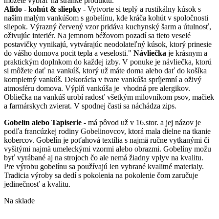
môžete vybrať na stránke produktu.
Alido - kohút & sliepky -
Vytvorte si teplý a rustikálny kúsok s
naším malým vankúšom s gobelínu, kde kráča kohút v spoločnosti
sliepok. Výrazný červený vzor pridáva kuchynský šarm a útulnosť,
oživujúc interiér. Na jemnom béžovom pozadí sa tieto veselé
postavičky vynikajú, vytvárajúc neodolateľný kúsok, ktorý prinesie
do vášho domova pocit tepla a veselosti."
Návliečka
je krásnym a
praktickým doplnkom do každej izby. V ponuke je návliečka, ktorú
si môžete dať na vankúš, ktorý už máte doma alebo dať do košíka
kompletný vankúš. Dekorácia v tvare vankúša spríjemní a oživý
atmosféru domova. Výplň vankúša je vhodná pre alergikov.
Obliečka na vankúš urobí radosť všetkým milovníkom psov, mačiek
a farmárskych zvierat. V spodnej časti sa náchádza zips.
Gobelín alebo Tapiserie
- má pôvod už v 16.stor. a jej názov je
podľa francúzkej rodiny Gobelinovcov, ktorá mala dielne na tkanie
kobercov. Gobelín je poťahová textília s najmä ručne vytkanými či
vyšitými najmä umeleckými vzormi alebo obrazmi. Gobelíny možu
byť vyrábané aj na strojoch čo ale nemá žiadny vplyv na kvalitu.
Pre výrobu gobelínu sa používajú len vybrané kvalitné materialy.
Tradicia výroby sa dedí s pokolenia na pokolenie čom zaručuje
jedinečnosť a kvalitu.
Na sklade