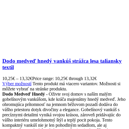
Dodo medveď hnedý vankúš strážca lesa taliansky
textil
10,25
€
–
13,32
€
Price range: 10,25€ through 13,32€
Výber možností
Tento produkt má viacero variantov. Možnosti si
môžete vybrať na stránke produktu.
Dodo Medveď Hnedý -
Oživte svoj domov s naším malým
gobelínovým vankúšom, kde kráča majestátny hnedý medveď. Jeho
ohromujúca prítomnosť na jemnom béžovom pozadí dodáva do
vášho priestoru dotyk divočiny a elegance. Gobelínový vankúš s
precíznymi detailmi vyniká svojou krásou, zároveň pridávajúc do
vášho interiéru umelohmotný štýl a teplý pocit pokoja. Tento
kompaktný vankúš nie je len pohodlným sedadlom, ale aj