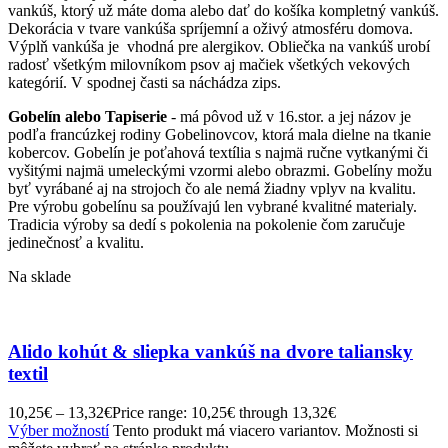
vankúš, ktorý už máte doma alebo dať do košíka kompletný vankúš.
Dekorácia v tvare vankúša spríjemní a oživý atmosféru domova.
Výplň vankúša je vhodná pre alergikov. Obliečka na vankúš urobí
radosť všetkým milovníkom psov aj mačiek všetkých vekových
kategórií. V spodnej časti sa náchádza zips.
Gobelín alebo Tapiserie
- má pôvod už v 16.stor. a jej názov je
podľa francúzkej rodiny Gobelinovcov, ktorá mala dielne na tkanie
kobercov. Gobelín je poťahová textília s najmä ručne vytkanými či
vyšitými najmä umeleckými vzormi alebo obrazmi. Gobelíny možu
byť vyrábané aj na strojoch čo ale nemá žiadny vplyv na kvalitu.
Pre výrobu gobelínu sa používajú len vybrané kvalitné materialy.
Tradicia výroby sa dedí s pokolenia na pokolenie čom zaručuje
jedinečnosť a kvalitu.
Na sklade
Alido kohút & sliepka vankúš na dvore taliansky
textil
10,25
€
–
13,32
€
Price range: 10,25€ through 13,32€
Výber možností
Tento produkt má viacero variantov. Možnosti si