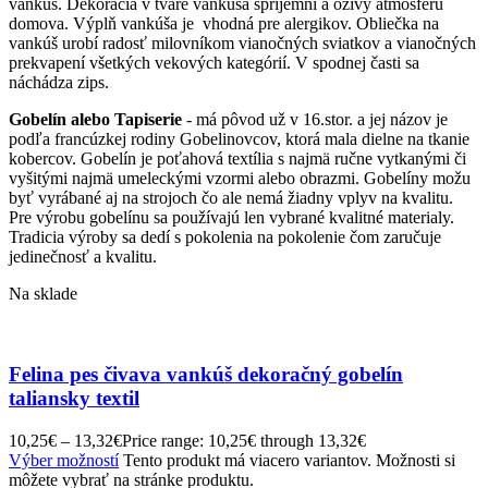
vankúš. Dekorácia v tvare vankúša spríjemní a oživý atmosféru
domova. Výplň vankúša je vhodná pre alergikov. Obliečka na
vankúš urobí radosť milovníkom vianočných sviatkov a vianočných
prekvapení všetkých vekových kategórií. V spodnej časti sa
náchádza zips.
Gobelín alebo Tapiserie
- má pôvod už v 16.stor. a jej názov je
podľa francúzkej rodiny Gobelinovcov, ktorá mala dielne na tkanie
kobercov. Gobelín je poťahová textília s najmä ručne vytkanými či
vyšitými najmä umeleckými vzormi alebo obrazmi. Gobelíny možu
byť vyrábané aj na strojoch čo ale nemá žiadny vplyv na kvalitu.
Pre výrobu gobelínu sa používajú len vybrané kvalitné materialy.
Tradicia výroby sa dedí s pokolenia na pokolenie čom zaručuje
jedinečnosť a kvalitu.
Na sklade
Felina pes čivava vankúš dekoračný gobelín
taliansky textil
10,25
€
–
13,32
€
Price range: 10,25€ through 13,32€
Výber možností
Tento produkt má viacero variantov. Možnosti si
môžete vybrať na stránke produktu.