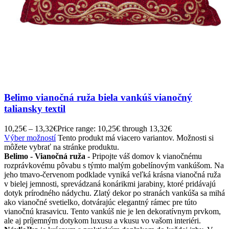
Belimo vianočná ruža biela vankúš vianočný
taliansky textil
10,25
€
–
13,32
€
Price range: 10,25€ through 13,32€
Výber možností
Tento produkt má viacero variantov. Možnosti si
môžete vybrať na stránke produktu.
Belimo - Vianočná ruža -
Pripojte váš domov k vianočnému
rozprávkovému pôvabu s týmto malým gobelínovým vankúšom. Na
jeho tmavo-červenom podklade vyniká veľká krásna vianočná ruža
v bielej jemnosti, sprevádzaná konárikmi jarabiny, ktoré pridávajú
dotyk prírodného nádychu. Zlatý dekor po stranách vankúša sa mihá
ako vianočné svetielko, dotvárajúc elegantný rámec pre túto
vianočnú krasavicu. Tento vankúš nie je len dekoratívnym prvkom,
ale aj príjemným dotykom luxusu a vkusu vo vašom interiéri.