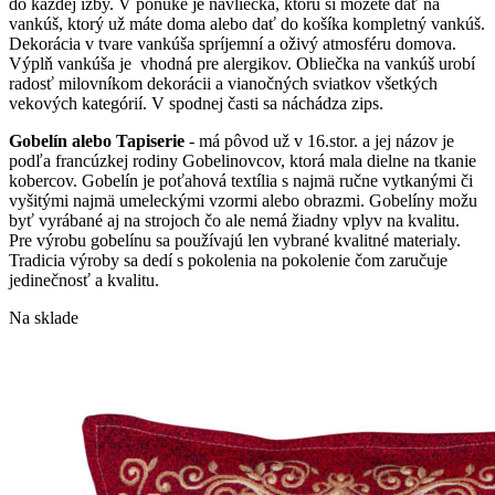
do každej izby. V ponuke je návliečka, ktorú si môžete dať na
vankúš, ktorý už máte doma alebo dať do košíka kompletný vankúš.
Dekorácia v tvare vankúša spríjemní a oživý atmosféru domova.
Výplň vankúša je vhodná pre alergikov. Obliečka na vankúš urobí
radosť milovníkom dekorácii a vianočných sviatkov všetkých
vekových kategórií. V spodnej časti sa náchádza zips.
Gobelín alebo Tapiserie
- má pôvod už v 16.stor. a jej názov je
podľa francúzkej rodiny Gobelinovcov, ktorá mala dielne na tkanie
kobercov. Gobelín je poťahová textília s najmä ručne vytkanými či
vyšitými najmä umeleckými vzormi alebo obrazmi. Gobelíny možu
byť vyrábané aj na strojoch čo ale nemá žiadny vplyv na kvalitu.
Pre výrobu gobelínu sa používajú len vybrané kvalitné materialy.
Tradicia výroby sa dedí s pokolenia na pokolenie čom zaručuje
jedinečnosť a kvalitu.
Na sklade