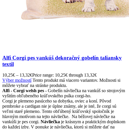
Alfi Corgi pes vankúš dekoračný gobelín taliansky
textil
10,25
€
–
13,32
€
Price range: 10,25€ through 13,32€
Výber možností
Tento produkt má viacero variantov. Možnosti si
môžete vybrať na stránke produktu.
Alfi - Corgi welsh pes -
Gobelín návliečka na vankúš so strojovým
vyšitím obľubeného kráľovského psíka corgi-ho.
Corgi je plemeno pasúceho sa dobytka, oviec a koní. Pôvod
pembroke a cardigan nie je úplne známy, ale je isté, že corgi sú
veľmi staré plemeno. Tento obľúbený kráľovský spoločník je
hlavným motívom na tejto návliečke. Na béžovej návlečke na
vankúši je pes corgi.
Návliečka
je krásnym a praktickým doplnkom
do každej izby. V ponuke je návliečka, ktorú si môžete dať na