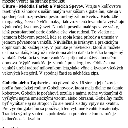
môžete vybrať na stránke produktu.
Cituro - Melódia Farieb a Vtáčích Spevov.
Vitajte v kráľovstve
farebných záhonov s naším malým vankúšom s gobelínu, kde sa v
spodnej časti rozprestiera pestrofarebný záhon kvetov. Bielo-žlté
margarétky, červené vlčie maky, fialovo-zelená levanduľa vytvárajú
výnimočný kvetinový svet. Na nich posedia malé spevavé vtáky,
ichž pestrofarebné perie dodáva ešte viac radosti. To všetko na
jemnom béžovom pozadí, kde sa spoja krása prírody a umenia v
jednom pôvabnom vankúši.
Návliečka
je krásnym a praktickým
doplnkom do každej izby. V ponuke je návliečka, ktorú si môžete
dať na vankúš, ktorý už máte doma alebo dať do košíka kompletný
vankúš. Dekorácia v tvare vankúša spríjemní a oživý atmosféru
domova. Výplň vankúša je vhodná pre alergikov. Obliečka na
vankúš urobí radosť milovníkom leta,slnka,vône a kvetov všetkých
vekových kategórií. V spodnej časti sa náchádza zips.
Gobelín alebo Tapiserie
- má pôvod už v 16.stor. a jej názov je
podľa francúzkej rodiny Gobelinovcov, ktorá mala dielne na tkanie
kobercov. Gobelín je poťahová textília s najmä ručne vytkanými či
vyšitými najmä umeleckými vzormi alebo obrazmi. Gobelíny možu
byť vyrábané aj na strojoch čo ale nemá žiadny vplyv na kvalitu.
Pre výrobu gobelínu sa používajú len vybrané kvalitné materialy.
Tradicia výroby sa dedí s pokolenia na pokolenie čom zaručuje
jedinečnosť a kvalitu.