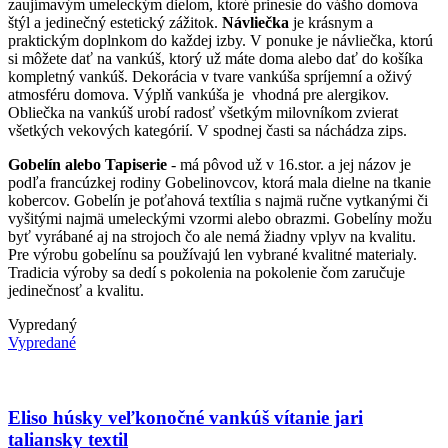
zaujímavým umeleckým dielom, ktoré prinesie do vášho domova
štýl a jedinečný estetický zážitok.
Návliečka
je krásnym a
praktickým doplnkom do každej izby. V ponuke je návliečka, ktorú
si môžete dať na vankúš, ktorý už máte doma alebo dať do košíka
kompletný vankúš. Dekorácia v tvare vankúša spríjemní a oživý
atmosféru domova. Výplň vankúša je vhodná pre alergikov.
Obliečka na vankúš urobí radosť všetkým milovníkom zvierat
všetkých vekových kategórií. V spodnej časti sa náchádza zips.
Gobelín alebo Tapiserie
- má pôvod už v 16.stor. a jej názov je
podľa francúzkej rodiny Gobelinovcov, ktorá mala dielne na tkanie
kobercov. Gobelín je poťahová textília s najmä ručne vytkanými či
vyšitými najmä umeleckými vzormi alebo obrazmi. Gobelíny možu
byť vyrábané aj na strojoch čo ale nemá žiadny vplyv na kvalitu.
Pre výrobu gobelínu sa používajú len vybrané kvalitné materialy.
Tradicia výroby sa dedí s pokolenia na pokolenie čom zaručuje
jedinečnosť a kvalitu.
Vypredaný
Vypredané
Eliso húsky veľkonočné vankúš vítanie jari
taliansky textil