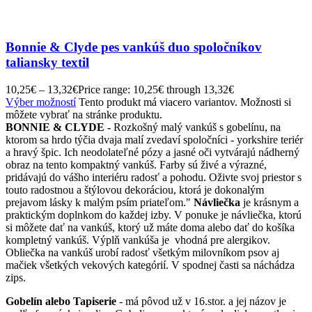
Bonnie & Clyde pes vankúš duo spoločníkov
taliansky textil
10,25
€
–
13,32
€
Price range: 10,25€ through 13,32€
Výber možností
Tento produkt má viacero variantov. Možnosti si
môžete vybrať na stránke produktu.
BONNIE & CLYDE -
Rozkošný malý vankúš s gobelínu, na
ktorom sa hrdo týčia dvaja malí zvedaví spoločníci - yorkshire teriér
a hravý špic. Ich neodolateľné pózy a jasné oči vytvárajú nádherný
obraz na tento kompaktný vankúš. Farby sú živé a výrazné,
pridávajú do vášho interiéru radosť a pohodu. Oživte svoj priestor s
touto radostnou a štýlovou dekoráciou, ktorá je dokonalým
prejavom lásky k malým psím priateľom."
Návliečka
je krásnym a
praktickým doplnkom do každej izby. V ponuke je návliečka, ktorú
si môžete dať na vankúš, ktorý už máte doma alebo dať do košíka
kompletný vankúš. Výplň vankúša je vhodná pre alergikov.
Obliečka na vankúš urobí radosť všetkým milovníkom psov aj
mačiek všetkých vekových kategórií. V spodnej časti sa náchádza
zips.
Gobelín alebo Tapiserie
- má pôvod už v 16.stor. a jej názov je