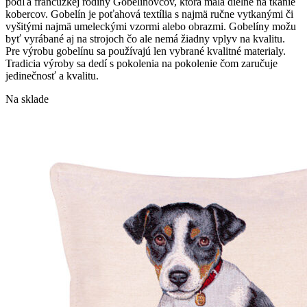
podľa francúzkej rodiny Gobelinovcov, ktorá mala dielne na tkanie
kobercov. Gobelín je poťahová textília s najmä ručne vytkanými či
vyšitými najmä umeleckými vzormi alebo obrazmi. Gobelíny možu
byť vyrábané aj na strojoch čo ale nemá žiadny vplyv na kvalitu.
Pre výrobu gobelínu sa používajú len vybrané kvalitné materialy.
Tradicia výroby sa dedí s pokolenia na pokolenie čom zaručuje
jedinečnosť a kvalitu.
Na sklade