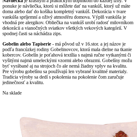
Návliečka
je krásnym a praktickým doplnkom do každej izby. V
ponuke je návliečka, ktorú si môžete dať na vankúš, ktorý už máte
doma alebo dať do košíka kompletný vankúš. Dekorácia v tvare
vankúša spríjemní a oživý atmosféru domova. Výplň vankúša je
vhodná pre alergikov. Obliečka na vankúš urobí radosť milovníkom
dekorácii a vianočných sviatkov všetkých vekových kategórií. V
spodnej časti sa náchádza zips.
Gobelín alebo Tapiserie
- má pôvod už v 16.stor. a jej názov je
podľa francúzkej rodiny Gobelinovcov, ktorá mala dielne na tkanie
kobercov. Gobelín je poťahová textília s najmä ručne vytkanými či
vyšitými najmä umeleckými vzormi alebo obrazmi. Gobelíny možu
byť vyrábané aj na strojoch čo ale nemá žiadny vplyv na kvalitu.
Pre výrobu gobelínu sa používajú len vybrané kvalitné materialy.
Tradicia výroby sa dedí s pokolenia na pokolenie čom zaručuje
jedinečnosť a kvalitu.
Na sklade