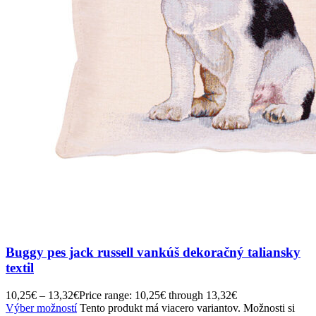
Buggy pes jack russell vankúš dekoračný taliansky
textil
10,25
€
–
13,32
€
Price range: 10,25€ through 13,32€
Výber možností
Tento produkt má viacero variantov. Možnosti si