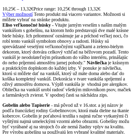
10,25
€
–
13,32
€
Price range: 10,25€ through 13,32€
Výber možností
Tento produkt má viacero variantov. Možnosti si
môžete vybrať na stránke produktu.
Eliso veľkonočné húsky -
Vitajte jarným veselím s naším malým
vankúšom s gobelínu, na ktorom hrdo predstavujú dve malé krásne
biele húsky. Ich prítomnosť oznámuje jar a príchod veľkej noci, čo
robí tento vankúš symbolom obnovy a radosti. Húsky sú
sprevádzané veselými veľkonočnými vajíčkami a zeleno-bielym
dekorom, ktorý dotvára celkový vzhľad na béžovom pozadí. Tento
vankúš je neodolateľným prírastkom do vášho interiéru, prinášajúc
do neho príjemnú atmosféru jarnej pohody."
Návliečka
je krásnym
a praktickým doplnkom do každej izby. V ponuke je návliečka,
ktorú si môžete dať na vankúš, ktorý už máte doma alebo dať do
košíka kompletný vankúš. Dekorácia v tvare vankúša spríjemní a
oživý atmosféru domova. Výplň vankúša je vhodná pre alergikov.
Obliečka na vankúš urobí radosť všetkým milovníkom psov, mačiek
a farmárskych zvierat. V spodnej časti sa náchádza zips.
Gobelín alebo Tapiserie
- má pôvod už v 16.stor. a jej názov je
podľa francúzkej rodiny Gobelinovcov, ktorá mala dielne na tkanie
kobercov. Gobelín je poťahová textília s najmä ručne vytkanými či
vyšitými najmä umeleckými vzormi alebo obrazmi. Gobelíny možu
byť vyrábané aj na strojoch čo ale nemá žiadny vplyv na kvalitu.
Pre výrobu gobelínu sa používajú len vybrané kvalitné materialy.