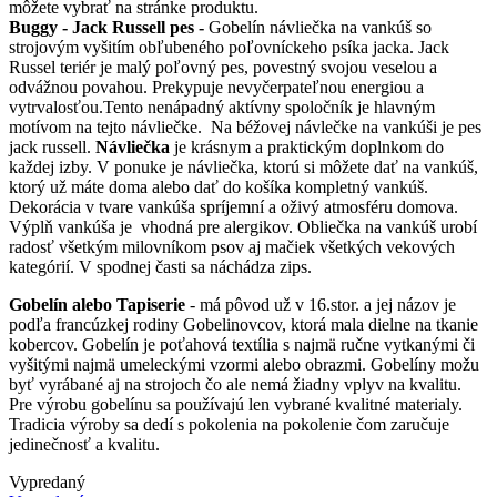
môžete vybrať na stránke produktu.
Buggy - Jack Russell pes -
Gobelín návliečka na vankúš so
strojovým vyšitím obľubeného poľovníckeho psíka jacka. Jack
Russel teriér je malý poľovný pes, povestný svojou veselou a
odvážnou povahou. Prekypuje nevyčerpateľnou energiou a
vytrvalosťou.Tento nenápadný aktívny spoločník je hlavným
motívom na tejto návliečke. Na béžovej návlečke na vankúši je pes
jack russell.
Návliečka
je krásnym a praktickým doplnkom do
každej izby. V ponuke je návliečka, ktorú si môžete dať na vankúš,
ktorý už máte doma alebo dať do košíka kompletný vankúš.
Dekorácia v tvare vankúša spríjemní a oživý atmosféru domova.
Výplň vankúša je vhodná pre alergikov. Obliečka na vankúš urobí
radosť všetkým milovníkom psov aj mačiek všetkých vekových
kategórií. V spodnej časti sa náchádza zips.
Gobelín alebo Tapiserie
- má pôvod už v 16.stor. a jej názov je
podľa francúzkej rodiny Gobelinovcov, ktorá mala dielne na tkanie
kobercov. Gobelín je poťahová textília s najmä ručne vytkanými či
vyšitými najmä umeleckými vzormi alebo obrazmi. Gobelíny možu
byť vyrábané aj na strojoch čo ale nemá žiadny vplyv na kvalitu.
Pre výrobu gobelínu sa používajú len vybrané kvalitné materialy.
Tradicia výroby sa dedí s pokolenia na pokolenie čom zaručuje
jedinečnosť a kvalitu.
Vypredaný