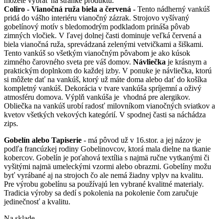
môžete vybrať na stránke produktu.
Coliro - Vianočná ruža biela a červená -
Tento nádherný vankúš
pridá do vášho interiéru vianočný zázrak. Strojovo vyšívaný
gobelínový motív s bledomodrým podkladom prináša pôvab
zimných vločiek. V ľavej dolnej časti dominuje veľká červená a
biela vianočná ruža, sprevádzaná zelenými vetvičkami a šiškami.
Tento vankúš so všetkým vianočným pôvabom je ako kúsok
zimného čarovného sveta pre váš domov.
Návliečka
je krásnym a
praktickým doplnkom do každej izby. V ponuke je návliečka, ktorú
si môžete dať na vankúš, ktorý už máte doma alebo dať do košíka
kompletný vankúš. Dekorácia v tvare vankúša spríjemní a oživý
atmosféru domova. Výplň vankúša je vhodná pre alergikov.
Obliečka na vankúš urobí radosť milovníkom vianočných sviatkov a
kvetov všetkých vekových kategórií. V spodnej časti sa náchádza
zips.
Gobelín alebo Tapiserie
- má pôvod už v 16.stor. a jej názov je
podľa francúzkej rodiny Gobelinovcov, ktorá mala dielne na tkanie
kobercov. Gobelín je poťahová textília s najmä ručne vytkanými či
vyšitými najmä umeleckými vzormi alebo obrazmi. Gobelíny možu
byť vyrábané aj na strojoch čo ale nemá žiadny vplyv na kvalitu.
Pre výrobu gobelínu sa používajú len vybrané kvalitné materialy.
Tradicia výroby sa dedí s pokolenia na pokolenie čom zaručuje
jedinečnosť a kvalitu.
Na sklade