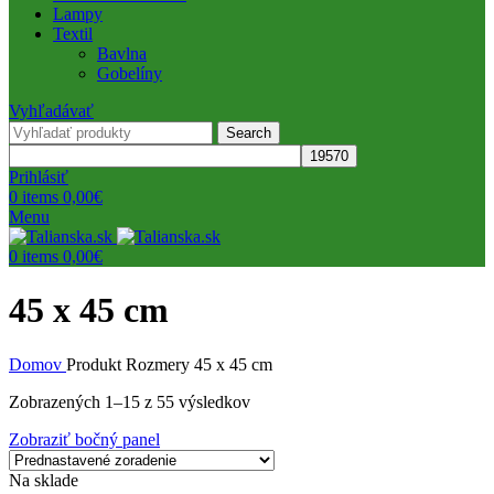
Lampy
Textil
Bavlna
Gobelíny
Vyhľadávať
Search
Prihlásiť
0
items
0,00
€
Menu
0
items
0,00
€
45 x 45 cm
Domov
Produkt Rozmery
45 x 45 cm
Zobrazených 1–15 z 55 výsledkov
Zobraziť bočný panel
Na sklade