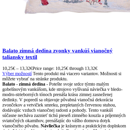
Balato zimná dedina zvonky vankúš vianočný
taliansky textil
10,25
€
–
13,32
€
Price range: 10,25€ through 13,32€
Výber možností
Tento produkt má viacero variantov. Možnosti si
môžete vybrať na stránke produktu.
Balato - zimná dedina -
Potešte svoje srdce týmto malým
gobelínovým vankúšom, kde strojovo vyšívaná náviečka v bledo-
modro-strieborných tónoch prenáša krásu zimnej zasneženej
dedinky. V popredí sa objavuje pôvabná vianočná dekorácia
zvončekov a vetvičiek smreku, prepletaných červenou stuhou,
dodávajúc vzduch vianočnej radosti a pohody. Tento vankúš
súčasne necháva zaznieť tichú pieseň zimného kouzla a príjemných
sviatočných okamihov, prenášajúc do vášho domova dotyk
vianočného pôvabu.
Návliečka
je krásnym a praktickým doplnkom