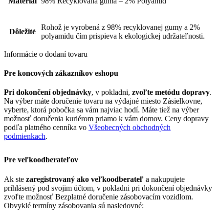
Material
98% Recyklovaná guma – 2% Polyamid
Rohož je vyrobená z 98% recyklovanej gumy a 2%
Dôležité
polyamidu čím prispieva k ekologickej udržateľnosti.
Informácie o dodaní tovaru
Pre koncových zákazníkov eshopu
Pri dokončení objednávky
, v pokladni,
zvoľte metódu dopravy
.
Na výber máte doručenie tovaru na výdajné miesto Zásielkovne,
vyberte, ktorá pobočka sa vám najviac hodí. Máte tiež na výber
možnosť doručenia kuriérom priamo k vám domov. Ceny dopravy
podľa platného cenníka vo
Všeobecných obchodných
podmienkach
.
Pre veľkoodberateľov
Ak ste
zaregistrovaný ako veľkoodberateľ
a nakupujete
prihlásený pod svojim účtom, v pokladni pri dokončení objednávky
zvoľte možnosť Bezplatné doručenie zásobovacím vozidlom.
Obvyklé termíny zásobovania sú nasledovné: