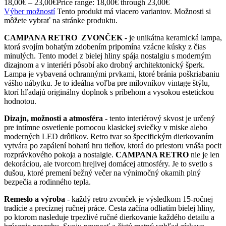
18,00
€
–
23,00
€
Price range: 18,00€ through 23,00€
Výber možností
Tento produkt má viacero variantov. Možnosti si
môžete vybrať na stránke produktu.
CAMPANA RETRO
ZVONČEK
- je unikátna keramická lampa,
ktorá svojím bohatým zdobením pripomína vzácne kúsky z čias
minulých. Tento model z bielej hliny spája nostalgiu s moderným
dizajnom a v interiéri pôsobí ako drobný architektonický šperk.
Lampa je vybavená ochrannými prvkami, ktoré bránia poškriabaniu
vášho nábytku. Je to ideálna voľba pre milovníkov vintage štýlu,
ktorí hľadajú originálny doplnok s príbehom a vysokou estetickou
hodnotou.
Dizajn, možnosti a atmosféra
- tento interiérový skvost je určený
pre intímne osvetlenie pomocou klasickej sviečky v miske alebo
moderných LED drôtikov. Retro tvar so špecifickým dierkovaním
vytvára po zapálení bohatú hru tieňov, ktorá do priestoru vnáša pocit
rozprávkového pokoja a nostalgie.
CAMPANA RETRO
nie je len
dekoráciou, ale tvorcom hrejivej domácej atmosféry. Je to svetlo s
dušou, ktoré premení bežný večer na výnimočný okamih plný
bezpečia a rodinného tepla.
Remeslo a výroba
- každý retro zvonček je výsledkom 15-ročnej
tradície a precíznej ručnej práce. Cesta začína odliatím bielej hliny,
po ktorom nasleduje trpezlivé ručné dierkovanie každého detailu a