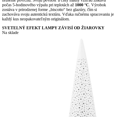
brúsenie povrchu. Svoju pevnosť a čistý matný vzhľad získava
počas 5-hodinového výpalu pri teplotách až
1000 °C
. Výrobok
zostáva v prirodzenej forme „biscotto“ bez glazúry, čím si
zachováva svoju autentickú textúru. Vďaka ručnému spracovaniu je
každý kus neopakovateľným originálom.
SVETELNÝ EFEKT LAMPY ZÁVISÍ OD ŽIAROVKY
Na sklade