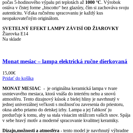
počas 5-hodinového výpalu pri teplotách až
1000 °C
. Výrobok
ostáva v čistej forme „biscotto“ bez glazúry, čím si zachováva svoju
autenticitu. Vďaka ručnému spracovaniu je každý kus
neopakovateľným originálom.
SVETELNÝ EFEKT LAMPY ZÁVISÍ OD ŽIAROVKY
Žiarovka E14
Na sklade
Monat mesiac – lampa elektrická ručne dierkovaná
15,00
€
Pridať do košíka
MONAT MESIAC -
je originálna keramická lampa v tvare
usmievavého mesiaca, ktorá vnáša do interiéru nehu a snovú
atmosféru. Tento dizajnový kúsok z bielej hliny je navrhnutý v
jednej univerzálnej veľkosti s možnosťou zavesenia do priestoru,
okna alebo priamo do detskej izby. Lampa a jej ľahkosť ju
predurčuje k tomu, aby sa stala visiacim strážcom vašich snov. Spája
v sebe hravý motív a moderné spracovanie kvalitnej keramiky.
Dizajn,možnosti a atmosféra
- tento model je navrhnutý výhradne