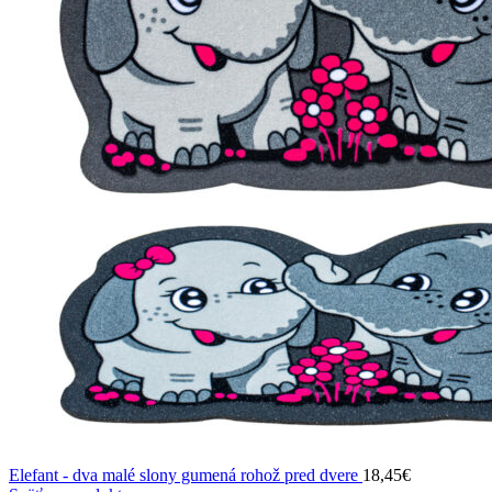
Elefant - dva malé slony gumená rohož pred dvere
18,45
€