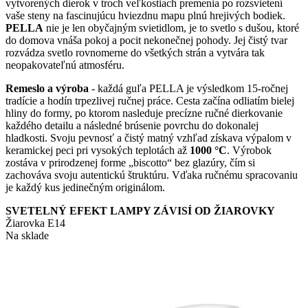
vytvorených dierok v troch veľkostiach premenia po rozsvietení
vaše steny na fascinujúcu hviezdnu mapu plnú hrejivých bodiek.
PELLA
nie je len obyčajným svietidlom, je to svetlo s dušou, ktoré
do domova vnáša pokoj a pocit nekonečnej pohody. Jej čistý tvar
rozvádza svetlo rovnomerne do všetkých strán a vytvára tak
neopakovateľnú atmosféru.
Remeslo a výroba
- každá guľa PELLA je výsledkom 15-ročnej
tradície a hodín trpezlivej ručnej práce. Cesta začína odliatím bielej
hliny do formy, po ktorom nasleduje precízne ručné dierkovanie
každého detailu a následné brúsenie povrchu do dokonalej
hladkosti. Svoju pevnosť a čistý matný vzhľad získava výpalom v
keramickej peci pri vysokých teplotách až
1000 °C
. Výrobok
zostáva v prirodzenej forme „biscotto“ bez glazúry, čím si
zachováva svoju autentickú štruktúru. Vďaka ručnému spracovaniu
je každý kus jedinečným originálom.
SVETELNÝ EFEKT LAMPY ZÁVISÍ OD ŽIAROVKY
Žiarovka E14
Na sklade