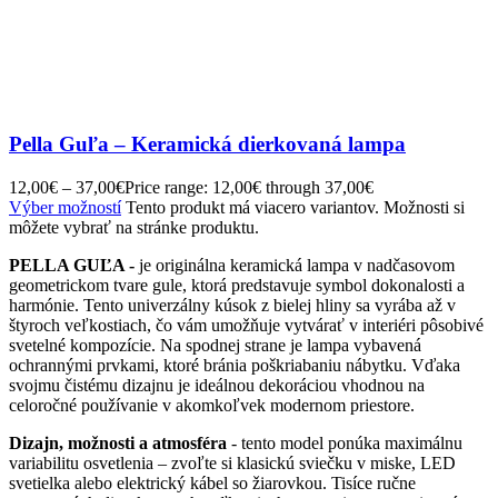
Pella Guľa – Keramická dierkovaná lampa
12,00
€
–
37,00
€
Price range: 12,00€ through 37,00€
Výber možností
Tento produkt má viacero variantov. Možnosti si
môžete vybrať na stránke produktu.
PELLA GUĽA -
je originálna keramická lampa v nadčasovom
geometrickom tvare gule, ktorá predstavuje symbol dokonalosti a
harmónie. Tento univerzálny kúsok z bielej hliny sa vyrába až v
štyroch veľkostiach, čo vám umožňuje vytvárať v interiéri pôsobivé
svetelné kompozície. Na spodnej strane je lampa vybavená
ochrannými prvkami, ktoré bránia poškriabaniu nábytku. Vďaka
svojmu čistému dizajnu je ideálnou dekoráciou vhodnou na
celoročné používanie v akomkoľvek modernom priestore.
Dizajn, možnosti a atmosféra
- tento model ponúka maximálnu
variabilitu osvetlenia – zvoľte si klasickú sviečku v miske, LED
svetielka alebo elektrický kábel so žiarovkou. Tisíce ručne