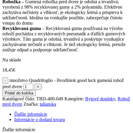
Rohožka –
Gumená rohožka pred dvere je odolná a trvanlivá,
vyrobená z 98% recyklovanej gumy a 2% polyamidu. Efektívne
zachytáva nečistoty a vlhkosť, je ekologicky šetrná a prispieva k
udržateľnosti. Ideálna na vonkajšie použitie, zabezpečuje čistotu
vstupu do domu
Recyklovaná guma
– Recyklovaná guma používaná na výrobu
rohoží pochádza z recyklovaných pneumatík a ďalších gumových
výrobkov. Táto guma je odolná, trvanlivá a poskytuje vynikajúce
zachytávanie nečistôt a vlhkosti. Je tiež ekologicky šetrná, pretože
znižuje odpad a podporuje udržateľnosť.
Na sklade
18,45
€
množstvo Quadrifoglio - štvorlístok good luck gumená rohož
pred dvere
Pridať do košíka
Katalógové číslo:
TBD-400-049
Kategórie:
Bytové doplnky
,
Rohož
pred dvere
Značka:
talianska
Ďalšie informácie
Informácie o dodaní tovaru
Ďalšie informácie