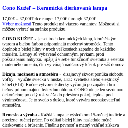
Cono Kužeľ – Keramická dierkovaná lampa
17,00
€
–
37,00
€
Price range: 17,00€ through 37,00€
Výber možností
Tento produkt má viacero variantov. Možnosti si
môžete vybrať na stránke produktu.
CONO KUŽEĽ -
je set troch keramických lámp, ktoré čistým
tvarom a bielou farbou pripomínajú moderný stromček. Tento
doplnok z bielej hliny v troch veľkostiach zapadne do každého
interiéru. Lampy sú vybavené ochrannými prvkami proti
poškriabaniu nábytku. Spájajú v sebe funkčnosť svietnika a estetiku
moderného umenia, čím vytvárajú nadčasový kúsok pre váš domov.
Dizajn, možnosti a atmosféra
- dizajnový skvost ponúka slobodu
voľby – využite sviečku v miske, LED svetielka alebo elektrický
kábel (E14). Ručne vytvorené dierky vyčarujú po zapálení hru
tieňov pripomínajúcu hviezdnu oblohu. CONO nie je len sezónnou
dekoráciou; po celý rok vnáša do priestoru pokoj, teplo a pocit
výnimočnosti. Je to svetlo s dušou, ktoré vytvára neopakovateľnú
atmosféru.
Remeslo a výroba
- Každá lampa je výsledkom 15-ročnej tradície a
precíznej ručnej práce. Po odliatí bielej hliny nasleduje ručné
dierkovanie a brúsenie. Finálnu pevnosť a matný vzhľad získava