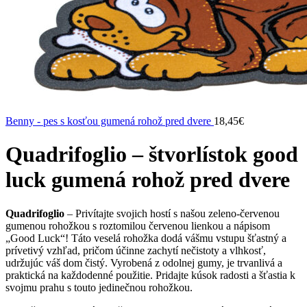
Benny - pes s kosťou gumená rohož pred dvere
18,45
€
Quadrifoglio – štvorlístok good
luck gumená rohož pred dvere
Quadrifoglio
– Privítajte svojich hostí s našou zeleno-červenou
gumenou rohožkou s roztomilou červenou lienkou a nápisom
„Good Luck“! Táto veselá rohožka dodá vášmu vstupu šťastný a
prívetivý vzhľad, pričom účinne zachytí nečistoty a vlhkosť,
udržujúc váš dom čistý. Vyrobená z odolnej gumy, je trvanlivá a
praktická na každodenné použitie. Pridajte kúsok radosti a šťastia k
svojmu prahu s touto jedinečnou rohožkou.