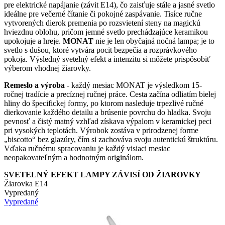
pre elektrické napájanie (závit E14), čo zaisťuje stále a jasné svetlo
ideálne pre večerné čítanie či pokojné zaspávanie. Tisíce ručne
vytvorených dierok premenia po rozsvietení steny na magickú
hviezdnu oblohu, pričom jemné svetlo prechádzajúce keramikou
upokojuje a hreje.
MONAT
nie je len obyčajná nočná lampa; je to
svetlo s dušou, ktoré vytvára pocit bezpečia a rozprávkového
pokoja. Výsledný svetelný efekt a intenzitu si môžete prispôsobiť
výberom vhodnej žiarovky.
Remeslo a výroba
- každý mesiac MONAT je výsledkom 15-
ročnej tradície a precíznej ručnej práce. Cesta začína odliatím bielej
hliny do špecifickej formy, po ktorom nasleduje trpezlivé ručné
dierkovanie každého detailu a brúsenie povrchu do hladka. Svoju
pevnosť a čistý matný vzhľad získava výpalom v keramickej peci
pri vysokých teplotách. Výrobok zostáva v prirodzenej forme
„biscotto“ bez glazúry, čím si zachováva svoju autentickú štruktúru.
Vďaka ručnému spracovaniu je každý visiaci mesiac
neopakovateľným a hodnotným originálom.
SVETELNÝ EFEKT LAMPY ZÁVISÍ OD ŽIAROVKY
Žiarovka E14
Vypredaný
Vypredané