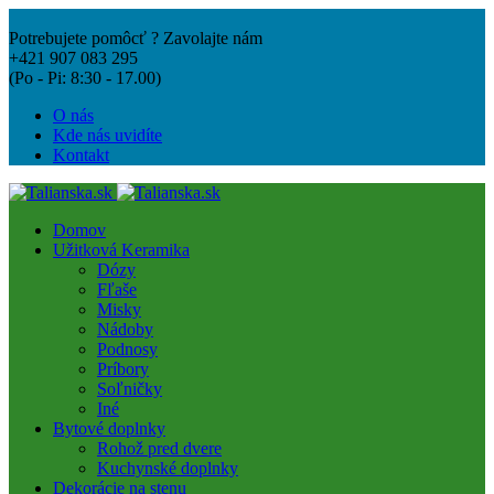
Potrebujete pomôcť ? Zavolajte nám
+421 907 083 295
(Po - Pi: 8:30 - 17.00)
O nás
Kde nás uvidíte
Kontakt
Domov
Užitková Keramika
Dózy
Fľaše
Misky
Nádoby
Podnosy
Príbory
Soľničky
Iné
Bytové doplnky
Rohož pred dvere
Kuchynské doplnky
Dekorácie na stenu