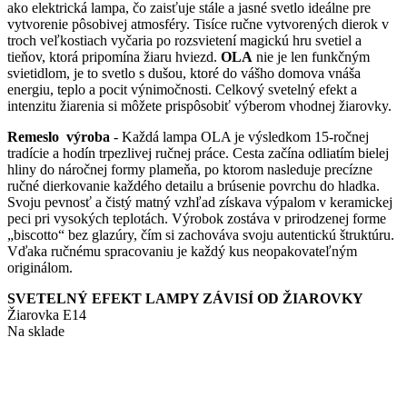
ako elektrická lampa, čo zaisťuje stále a jasné svetlo ideálne pre
vytvorenie pôsobivej atmosféry. Tisíce ručne vytvorených dierok v
troch veľkostiach vyčaria po rozsvietení magickú hru svetiel a
tieňov, ktorá pripomína žiaru hviezd.
OLA
nie je len funkčným
svietidlom, je to svetlo s dušou, ktoré do vášho domova vnáša
energiu, teplo a pocit výnimočnosti. Celkový svetelný efekt a
intenzitu žiarenia si môžete prispôsobiť výberom vhodnej žiarovky.
Remeslo výroba
- Každá lampa OLA je výsledkom 15-ročnej
tradície a hodín trpezlivej ručnej práce. Cesta začína odliatím bielej
hliny do náročnej formy plameňa, po ktorom nasleduje precízne
ručné dierkovanie každého detailu a brúsenie povrchu do hladka.
Svoju pevnosť a čistý matný vzhľad získava výpalom v keramickej
peci pri vysokých teplotách. Výrobok zostáva v prirodzenej forme
„biscotto“ bez glazúry, čím si zachováva svoju autentickú štruktúru.
Vďaka ručnému spracovaniu je každý kus neopakovateľným
originálom.
SVETELNÝ EFEKT LAMPY ZÁVISÍ OD ŽIAROVKY
Žiarovka E14
Na sklade