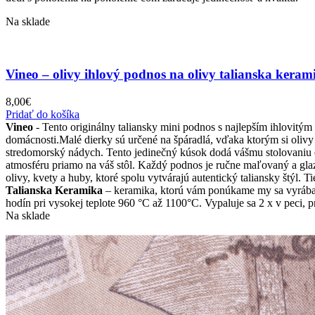
stránke
Na sklade
produktu.
Vineo – olivy ihlový podnos na olivy talianska keram
8,00
€
Pridať do košíka
Vineo
- Tento originálny taliansky mini podnos s najlepším ihlovitým
domácnosti.Malé dierky sú určené na špáradlá, vďaka ktorým si oliv
stredomorský nádych. Tento jedinečný kúsok dodá vášmu stolovaniu e
atmosféru priamo na váš stôl. Každý podnos je ručne maľovaný a glazo
olivy, kvety a huby, ktoré spolu vytvárajú autentický taliansky štýl.
Talianska Keramika
– keramika, ktorú vám ponúkame my sa vyrába u
hodín pri vysokej teplote 960 °C až 1100°C. Vypaluje sa 2 x v peci, p
Na sklade