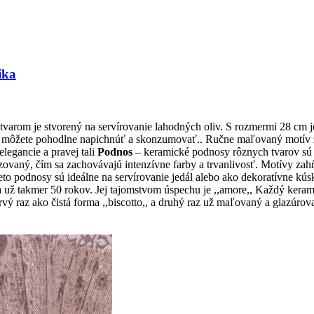
ika
 tvarom je stvorený na servírovanie lahodných oliv. S rozmermi 28 cm 
y môžete pohodlne napichnúť a skonzumovať.. Ručne maľovaný motív ze
legancie a pravej tali
Podnos
– keramické podnosy rôznych tvarov sú z
vaný, čím sa zachovávajú intenzívne farby a trvanlivosť. Motívy zahŕňa
 Tieto podnosy sú ideálne na servírovanie jedál alebo ako dekoratívne 
ž takmer 50 rokov. Jej tajomstvom úspechu je ,,amore,, Každý kerami
rvý raz ako čistá forma ,,biscotto,, a druhý raz už maľovaný a glazúrov