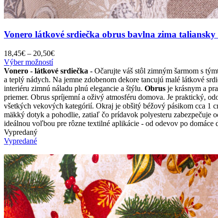
Vonero látkové srdiečka obrus bavlna zima taliansky t
Price
18,45
€
–
20,50
€
Tento
range:
Výber možností
produkt
18,45€
Vonero - látkové srdiečka -
Očarujte váš stôl zimným šarmom s týmt
má
through
a teplý nádych. Na jemne zdobenom dekore tancujú malé látkové srdieč
viacero
20,50€
interiéru zimnú náladu plnú elegancie a štýlu.
Obrus
je krásnym a pr
variantov.
priemer. Obrus spríjemní a oživý atmosféru domova. Je praktický, od
Možnosti
všetkých vekových kategórií. Okraj je obšitý béžový pásikom cca 1 
si
mäkký dotyk a pohodlie, zatiaľ čo prídavok polyesteru zabezpečuje od
môžete
ideálnou voľbou pre rôzne textilné aplikácie - od odevov po domáce d
vybrať
Vypredaný
na
Vypredané
stránke
produktu.