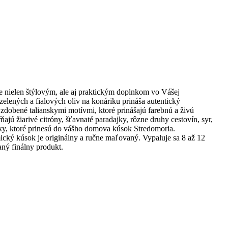
je nielen štýlovým, ale aj praktickým doplnkom vo Vášej
lených a fialových oliv na konáriku prináša autentický
dobené talianskymi motívmi, ktoré prinášajú farebnú a živú
jú žiarivé citróny, šťavnaté paradajky, rôzne druhy cestovín, syr,
kúsky, ktoré prinesú do vášho domova kúsok Stredomoria.
cký kúsok je originálny a ručne maľovaný. Vypaluje sa 8 až 12
aný finálny produkt.