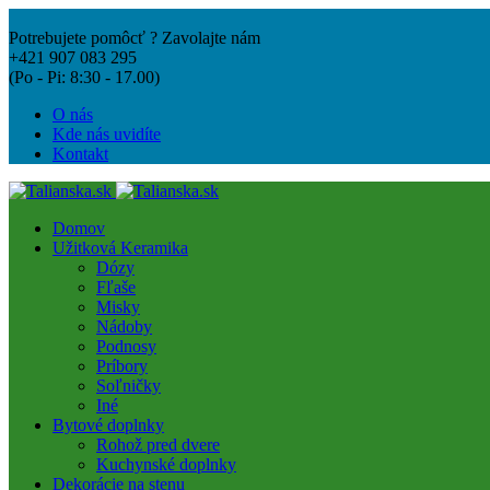
Potrebujete pomôcť ? Zavolajte nám
+421 907 083 295
(Po - Pi: 8:30 - 17.00)
O nás
Kde nás uvidíte
Kontakt
Domov
Užitková Keramika
Dózy
Fľaše
Misky
Nádoby
Podnosy
Príbory
Soľničky
Iné
Bytové doplnky
Rohož pred dvere
Kuchynské doplnky
Dekorácie na stenu