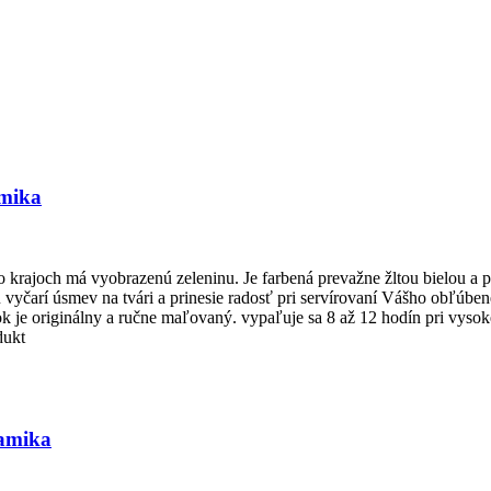
amika
 krajoch má vyobrazenú zeleninu. Je farbená prevažne žltou bielou a p
 vyčarí úsmev na tvári a prinesie radosť pri servírovaní Vášho obľúb
 je originálny a ručne maľovaný. vypaľuje sa 8 až 12 hodín pri vysoke
odukt
ramika