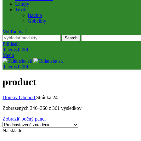
Lampy
Textil
Bavlna
Gobelíny
Vyhľadávať
Search
Prihlásiť
0
items
0,00
€
Menu
0
items
0,00
€
product
Domov
Obchod
Stránka 24
Zobrazených 346–360 z 361 výsledkov
Zobraziť bočný panel
Na sklade