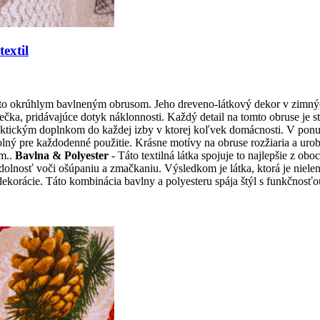
extil
o okrúhlym bavlneným obrusom. Jeho dreveno-látkový dekor v zimných 
ka, pridávajúce dotyk náklonnosti. Každý detail na tomto obruse je st
aktickým doplnkom do každej izby v ktorej koľvek domácnosti. V pon
olný pre každodenné použitie. Krásne motívy na obruse rozžiaria a uro
cm..
Bavlna & Polyester
- Táto textilná látka spojuje to najlepšie z o
olnosť voči ošúpaniu a zmačkaniu. Výsledkom je látka, ktorá je nielen 
ekorácie. Táto kombinácia bavlny a polyesteru spája štýl s funkčnosťou