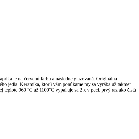
aprika je na červenú farbu a následne glazovaná. Originálna
eného jedla. Keramika, ktorú vám ponúkame my sa vyrába už takmer
j teplote 960 °C až 1100°C vypaľuje sa 2 x v peci, prvý raz ako čistá