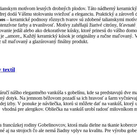
lianskym motívom lesných drobných plodov. Táto nádherný keramický p
drej dodá Vášmu stolovaniu sviežosť a eleganciu. Praktický a zároveň
nos
– keramické podnosy rôznych tvarov sú zdobené talianskymi motívmi,
ívne farby a trvanlivosť. Motívy zahŕňajú žiarivé citróny, šťavnaté pa
vírovanie jedál alebo ako dekoratívne kúsky, ktoré prinesú do vášho do
e ,,amore,, Každý keramický kúsok je originálny a ručne maľovaný. Vy
raz už maľovaný a glazúrovaný finálny produkt.
textil
náručí nášho elegantného vankúša s gobelínu, kde sa predstavujú dve 
plný dotyk. Na jemnom béžovom pozadí sa ich hravosť a šarm vyčnievajú
j izby. V ponuke je návliečka, ktorú si môžete dať na vankúš, ktorý
e vhodná pre alergikov. Obliečka na vankúš urobí radosť milovníkom
ľa francúzkej rodiny Gobelinovcov, ktorá mala dielne na tkanie koberco
j na strojoch čo ale nemá žiadny vplyv na kvalitu. Pre výrobu gobelín