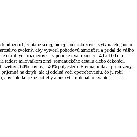
odtieňoch, vrátane šedej, bielej, hnedo-bežovej, vytvára eleganciu
arostlivo zvolený, aby vytvoril pohodovú atmosféru a pridal do vášho
uke okrúhlych rozmerov sú v ponuke dva rozmery 140 a 160 cm
bia radosť milovníkom zimi, romantického detailu alebo dekorácii
boch svetov - 60% bavlny a 40% polyesteru. Bavlna pridáva prirodzený,
príjemná na dotyk, ale aj odolná voči opotrebovaniu, čo ju robí
, aby splnila rôzne potreby a poskytla optimálnu kvalitu.