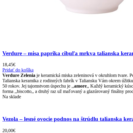
Verdure – misa paprika cibuľa mrkva talianska ker
18,45
€
Pridať do košíka
Verdure Zelenia
je keramická miska zeleninová v okruhlom tvare. Po
Talianska keramika z rodinných fabrík v Taliansku Vám okrem úžitku
50 rokov. Jej tajomstvom úspechu je ,,
amore
,, Každý keramický kúsok
forma ,,biscotto,, a druhý raz už maľovaný a glazúrovaný finálny pr
Na sklade
Vezola – lesné ovocie podnos na štrúdlu talianska ke
20,00
€