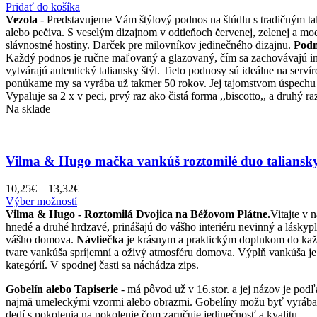
Pridať do košíka
Vezola
- Predstavujeme Vám štýlový podnos na štúdlu s tradičným ta
alebo pečiva. S veselým dizajnom v odtieňoch červenej, zelenej a mo
slávnostné hostiny. Darček pre milovníkov jedinečného dizajnu.
Pod
Každý podnos je ručne maľovaný a glazovaný, čím sa zachovávajú intenz
vytvárajú autentický taliansky štýl. Tieto podnosy sú ideálne na ser
ponúkame my sa vyrába už takmer 50 rokov. Jej tajomstvom úspechu j
Vypaluje sa 2 x v peci, prvý raz ako čistá forma ,,biscotto,, a druhý 
Na sklade
Vilma & Hugo mačka vankúš roztomilé duo taliansky 
Price
10,25
€
–
13,32
€
Tento
range:
Výber možností
produkt
10,25€
Vilma & Hugo - Roztomilá Dvojica na Béžovom Plátne.
Vitajte v 
má
through
hnedé a druhé hrdzavé, prinášajú do vášho interiéru nevinný a lásky
viacero
13,32€
vášho domova.
Návliečka
je krásnym a praktickým doplnkom do každe
variantov.
tvare vankúša spríjemní a oživý atmosféru domova. Výplň vankúša j
Možnosti
kategórií. V spodnej časti sa náchádza zips.
si
Gobelín alebo Tapiserie
- má pôvod už v 16.stor. a jej názov je pod
môžete
najmä umeleckými vzormi alebo obrazmi. Gobelíny možu byť vyrábané a
vybrať
dedí s pokolenia na pokolenie čom zaručuje jedinečnosť a kvalitu.
na