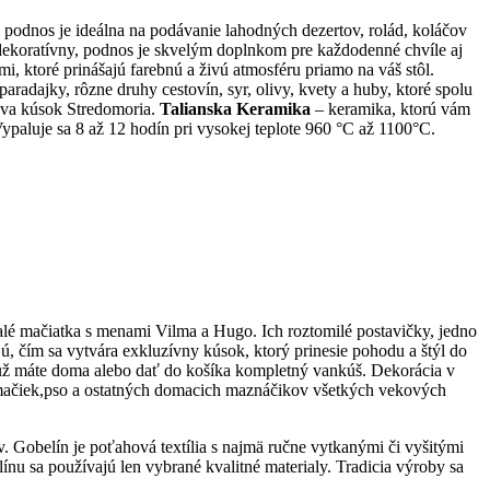
odnos je ideálna na podávanie lahodných dezertov, rolád, koláčov
 dekoratívny, podnos je skvelým doplnkom pre každodenné chvíle aj
 ktoré prinášajú farebnú a živú atmosféru priamo na váš stôl.
radajky, rôzne druhy cestovín, syr, olivy, kvety a huby, ktoré spolu
mova kúsok Stredomoria.
Talianska Keramika
– keramika, ktorú vám
paluje sa 8 až 12 hodín pri vysokej teplote 960 °C až 1100°C.
malé mačiatka s menami Vilma a Hugo. Ich roztomilé postavičky, jedno
, čím sa vytvára exkluzívny kúsok, ktorý prinesie pohodu a štýl do
 už máte doma alebo dať do košíka kompletný vankúš. Dekorácia v
 mačiek,pso a ostatných domacich maznáčikov všetkých vekových
v. Gobelín je poťahová textília s najmä ručne vytkanými či vyšitými
u sa používajú len vybrané kvalitné materialy. Tradicia výroby sa